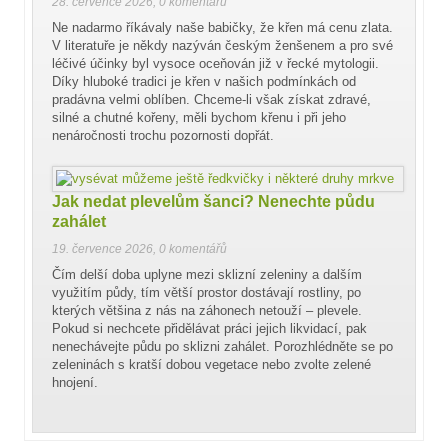
28. července 2026
,
0 komentářů
Ne nadarmo říkávaly naše babičky, že křen má cenu zlata.
V literatuře je někdy nazýván českým ženšenem a pro své
léčivé účinky byl vysoce oceňován již v řecké mytologii.
Díky hluboké tradici je křen v našich podmínkách od
pradávna velmi oblíben. Chceme-li však získat zdravé,
silné a chutné kořeny, měli bychom křenu i při jeho
nenáročnosti trochu pozornosti dopřát.
Jak nedat plevelům šanci? Nenechte půdu
zahálet
19. července 2026
,
0 komentářů
Čím delší doba uplyne mezi sklizní zeleniny a dalším
využitím půdy, tím větší prostor dostávají rostliny, po
kterých většina z nás na záhonech netouží – plevele.
Pokud si nechcete přidělávat práci jejich likvidací, pak
nenechávejte půdu po sklizni zahálet. Porozhlédněte se po
zeleninách s kratší dobou vegetace nebo zvolte zelené
hnojení.