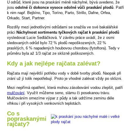
U odrůd, které jsou na praskání méně náchylné, bývá uvedeno, že
jsou
odolné či dokonce vysoce odolné vůči praskání plodů
. Patří
k nim např. Bejbíno, Tipo, Toríno, Parto, Strillo, Dafne, Orfea,
Orkado, Start, Partner.
Rozdíly mezi jednotlivými odrůdami se snažila ve své bakalářské
práci
Náchylnost sortimentu tyčkových rajčat k praskání plodů
vysledovat Lucie Sedláčková. V závěru práce uvádí, že z osmi
sledovaných odrůd bylo 72 % plodů nepoškozených, 22 %
prasklých, 6 % napadených houbovou chorobou (fytoftora). Tedy v
průměru byla až 1/3 rajčat ze sklizně poškozených.
Kdy a jak nejlépe rajčata zalévat?
Rajčata mají největší potřebu vody v době tvorby plodů. Naopak při
zrání už jí tolik nepotřebují. Proto je vhodné zalévat vždy po sklizni.
Mezi nepřímá opatření, která mohou zásobování vodou zlepšit, patří
mulčování
. Využít můžeme seno, slámu či posekanou trávu.
Mulčováním omezíme výpar z půdy a tak udržíme zeminu déle
vlhkou i při vysokých venkovních teplotách.
Co s
popraskanými
rajčaty?