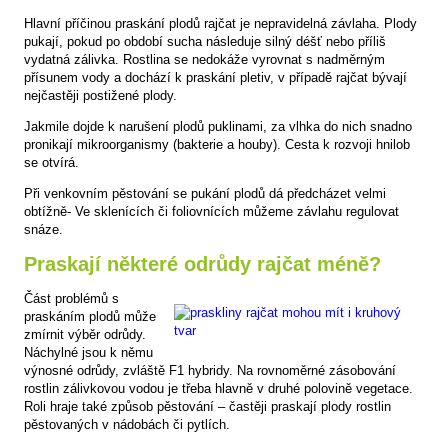
Hlavní příčinou praskání plodů rajčat je nepravidelná závlaha. Plody
pukají, pokud po období sucha následuje silný déšť nebo příliš
vydatná zálivka. Rostlina se nedokáže vyrovnat s nadměrným
přísunem vody a dochází k praskání pletiv, v případě rajčat bývají
nejčastěji postižené plody.
Jakmile dojde k narušení plodů puklinami, za vlhka do nich snadno
pronikají mikroorganismy (bakterie a houby). Cesta k rozvoji hnilob
se otvírá.
Při venkovním pěstování se pukání plodů dá předcházet velmi
obtížně- Ve sklenících či foliovnících můžeme závlahu regulovat
snáze.
Praskají některé odrůdy rajčat méně?
Část problémů s
praskáním plodů může
zmírnit výběr odrůdy.
Náchylné jsou k němu
výnosné odrůdy, zvláště F1 hybridy. Na rovnoměrné zásobování
rostlin zálivkovou vodou je třeba hlavně v druhé polovině vegetace.
Roli hraje také způsob pěstování – častěji praskají plody rostlin
pěstovaných v nádobách či pytlích.