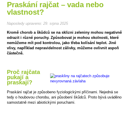
Praskání rajčat – vada nebo
vlastnost?
Naposledy upraveno:
29. srpna 2025
Kromě chorob a škůdců se na sklizni zeleniny mohou negativně
odrazit i různé poruchy. Způsobovat je mohou okolnosti, které
nemůžeme mít pod kontrolou, jako třeba kolísání teplot. Jiné
vlivy, například nepravidelnost zálivky, můžeme ovlivnit aspoň
částečně.
Proč rajčata
pukají a
praskají?
Praskání rajčat je způsobeno fyziologickými příčinami. Nejedná se
tedy o houbovou chorobu, ani působení škůdců. Proto bývá uváděno
samostatně mezi abiotickými poruchami.