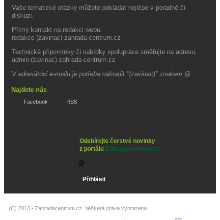
Vaše tematické otázky můžete pokládat nejlépe v poradně či
diskuzi.
Přímý kontakt na redakci webu:
redakce (zavinac) zahrada-centrum.cz
Technické připomínky či nabídky spolupráce směřujte na adresu:
admin (zavinac) zahrada-centrum.cz
V adresátovi e-mailu je potřeba nahradit "(zavinac)" znakem @
Najdete nás
Facebook
RSS
Odebírejte čerstvé novinky
z portálu
Zahradacentrum.cz
(C) 2013 •
Zahradacentrum.cz
. Veškerá práva vyhrazena.