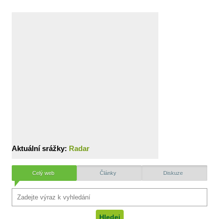
Aktuální srážky:
Radar
Celý web
Články
Diskuze