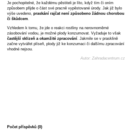
Je pochopitelné, že každému pěstiteli je líto, když tím či oním
způsobem přijde o část své pracně vypěstované úrody. Jak již bylo
výše uvedeno,
praskání rajčat není způsobeno žádnou chorobou
či škůdcem
.
Vzhledem k tomu, že jde o reakci rostliny na nerovnoměrné
zásobování vodou, je možné plody konzumovat. Vyžaduje to však
častější sklizeň a okamžité zpracování
. Jakmile se v prasklině
začne vytvářet plíseň, plody již ke konzumaci či dalšímu zpracování
vhodné nejsou.
Autor: Zahradacentrum.cz
Počet příspěvků (0)