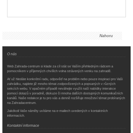
Nahoru
O nás
Web Zahrada-centrum si klade za cíl stát se Vaším přehledným rádcem a
pomocníkem v příjemných chvílích volna strávených venku na zahradě.
Ať už hledáte konkrétní radu, odpověď na problém nebo pouze inspiraci pro Vaši
zahrádku, najdete již mnoho témat zodpovězených a popsaných v různých
sekcích webu. V opačném případě neváhejte využít naší nabídky interakce
pomocí dotazů v poradně, diskuze či mnoha dalších dostupných komunikačních
kanálů. Naše redakce je tu pro vás a denně rozšiřuje množství témat probíraných
na Zahradacentrum.
Jakékoli Vaše náměty uvítáme na e-mailech uvedených v kontaktních
informacích.
Kontaktní informace