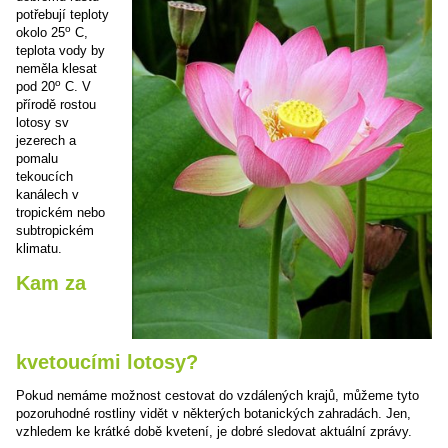
potřebují teploty
o
okolo 25
C,
teplota vody by
neměla klesat
o
pod 20
C. V
přírodě rostou
lotosy sv
jezerech a
pomalu
tekoucích
kanálech v
tropickém nebo
subtropickém
klimatu.
Kam za
kvetoucími lotosy?
Pokud nemáme možnost cestovat do vzdálených krajů, můžeme tyto
pozoruhodné rostliny vidět v některých botanických zahradách. Jen,
vzhledem ke krátké době kvetení, je dobré sledovat aktuální zprávy.