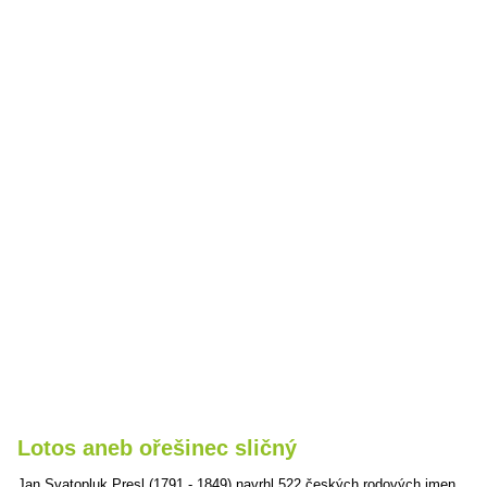
Lotos aneb ořešinec sličný
Jan Svatopluk Presl (1791 - 1849) navrhl 522 českých rodových jmen.