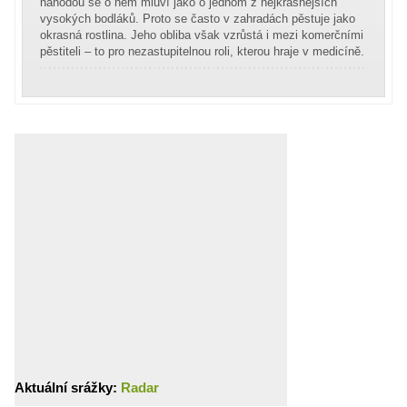
náhodou se o něm mluví jako o jednom z nejkrásnějších
vysokých bodláků. Proto se často v zahradách pěstuje jako
okrasná rostlina. Jeho obliba však vzrůstá i mezi komerčními
pěstiteli – to pro nezastupitelnou roli, kterou hraje v medicíně.
Aktuální srážky:
Radar