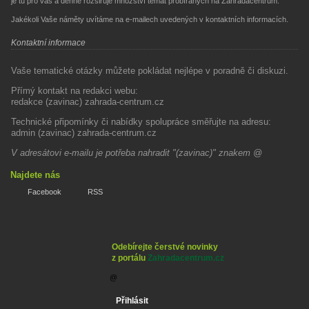
je tu pro vás a denně rozšiřuje množství témat probíraných na Zahradacentrum.
Jakékoli Vaše náměty uvítáme na e-mailech uvedených v kontaktních informacích.
Kontaktní informace
Vaše tematické otázky můžete pokládat nejlépe v poradně či diskuzi.
Přímý kontakt na redakci webu:
redakce (zavinac) zahrada-centrum.cz
Technické připomínky či nabídky spolupráce směřujte na adresu:
admin (zavinac) zahrada-centrum.cz
V adresátovi e-mailu je potřeba nahradit "(zavinac)" znakem @
Najdete nás
Facebook
RSS
Odebírejte čerstvé novinky
z portálu
Zahradacentrum.cz