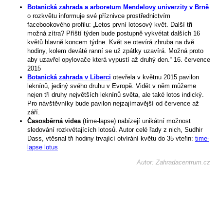
Botanická zahrada a arboretum Mendelovy univerzity v Brně
o rozkvětu informuje své příznivce prostřednictvím
facebookového profilu: „Letos první lotosový květ. Další tři
možná zítra? Příští týden bude postupně vykvétat dalších 16
květů hlavně koncem týdne. Květ se otevírá zhruba na dvě
hodiny, kolem deváté ranní se už zpátky uzavírá. Možná proto
aby uzavřel opylovače která vypustí až druhý den.“ 16. července
2015
Botanická zahrada v Liberci
otevřela v květnu 2015 pavilon
leknínů, jediný svého druhu v Evropě. Vidět v něm můžeme
nejen tři druhy největších leknínů světa, ale také lotos indický.
Pro návštěvníky bude pavilon nejzajímavější od července až
září.
Časosběrná videa
(time-lapse) nabízejí unikátní možnost
sledování rozkvétajících lotosů. Autor celé řady z nich, Sudhir
Dass, vtěsnal tři hodiny trvající otvírání květu do 35 vteřin:
time-
lapse lotus
Autor: Zahradacentrum.cz