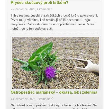
Pryšec skočcový proti krtkům?
29. července 2026
,
1 komentář
Tahle rostlina působí v zahrádkách v době květu jako zjevení.
První rok jí většinou lidé nevěnují příliš pozornosti – nijak
nevyčnívá. Zato v druhém roce už přehlédnout nejde. Mnozí
netuší, co je ten vetřelec zač.
Ostropestřec mariánský – okrasa, lék i zelenina
14. července 2026
,
0 komentářů
Na pohled je ostropestřec podobný pcháčům a bodlákům. Ne