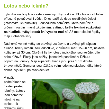
Lotos nebo leknín?
Tyto dvě rostliny lidé často zaměňují díky podobě. Dlouho je za blízké
příbuzné považovali i vědci. Dnes patří do dvou rozdílných čeledí
(lotosovité, leknínovité). Jednoduchá pomůcka, která pomůže s
určením rostlin i méně zkušeným: zatímco
květy leknínů rozkvétají
na hladině, květy lotosů ční vysoko nad ní
. Až metr dlouhé řapíky
mají i lotosové listy.
Nádherné vonné květy se otevírají za úsvitu a zavírají při západu
slunce. Květy lotosů jsou jednotlivé, v průměru měří 15–20 cm, některé
kultivary až 30 cm. Okvětní lístky lotosu indického jsou vejčité, bílé
nebo růžové. Plody jsou nažky, jednotlivě ponořené v lůžku a
připomínají oříšky. Mají elipsoidní tvar a jsou přes 1 cm dlouhé,
tmavohnědé. Semena jsou těžká s velmi odolnou slupkou, díky které
dokáží vyklíčit i po stovkách let.
V našich
podmínkách se
častěji pěstují
lekníny. Lotosy
jsou poměrně
náročné na
teplotu - k
dobrému růstu