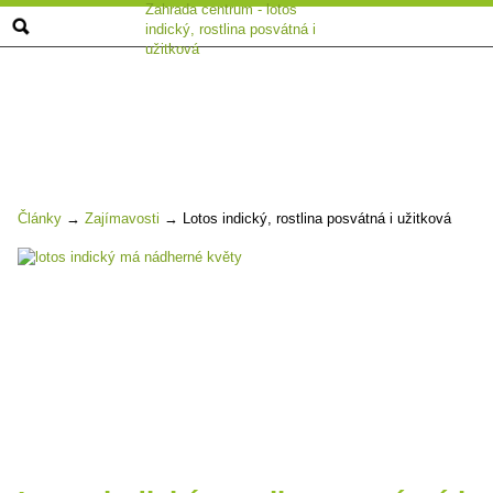
Zahrada centrum - lotos
indický, rostlina posvátná i
užitková
Články
→
Zajímavosti
→
Lotos indický, rostlina posvátná i užitková