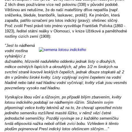
Z těch dnes používáme více než polovinu (338) v původní podobě.
Většinou ani netušíme, že do naší mateřštiny dříve nepatřila (např.
sněženka, bledule, brambořík, laskavec, protěž). Ke jménům, která
zapadla, patřilo označení pro lotos indický (pravý): ořešinec sličný.
Proč zvolil Presl právě toto jméno vysvětluje František Polívka (1860 -
1923), ředitel státní reálky v Olomouci, v knize Užitkové a pamětihodné
rostliny cizích zemí (1908):
"Jest to nádherná
vodní rostlina
vyhánějící z
dužnatého, hlízovitě naduřelého oddenku jednak listy o dlouhých,
měkce ostnitých řapících a okrouhlých, až přes 1/2 m širokých na
svrchní straně kovově lesklých čepelích, jednak dlouze stopkaté až 2
dm v průměru široké květy. Listy vzplývají svými čepelemi na vodní
hladině nebo také nad hladinu vodní vyčnívají; květy však jsou vesměs
povznešeny vysoko nad hladinu.
Vynikajíce libou vůní a růžovým, po případě bílým zbarvením, květy
lotosu indického podobají se nádherným růžím. Složením svým
připomínají velice květy leknínů až na to, že chovají uprostřed místo
jediného semeníku rozšířené masité lůžko, v němž vězí četné
jednoduché semeníčky. Později vyvinuje se z každého semeníčku
tvrdá ellipsovitá nažka neboli oříšek zvíci bobu. Vzhledem k těmto
plodům pojmenoval Presl indický lotos ořešincem sličným…"