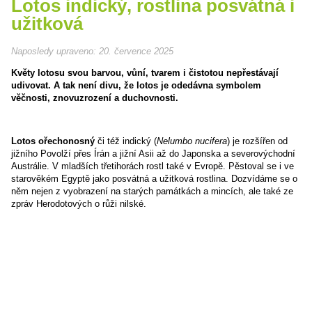
Lotos indický, rostlina posvátná i
užitková
Naposledy upraveno:
20. července 2025
Květy lotosu svou barvou, vůní, tvarem i čistotou nepřestávají
udivovat. A tak není divu, že lotos je odedávna symbolem
věčnosti, znovuzrození a duchovnosti.
Lotos ořechonosný
či též indický (
Nelumbo nucifera
) je rozšířen od
jižního Povolží přes Írán a jižní Asii až do Japonska a severovýchodní
Austrálie. V mladších třetihorách rostl také v Evropě. Pěstoval se i ve
starověkém Egyptě jako posvátná a užitková rostlina. Dozvídáme se o
něm nejen z vyobrazení na starých památkách a mincích, ale také ze
zpráv Herodotových o růži nilské.