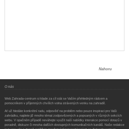
Nahoru
O nás
Web Zahrada-centrum si klade za cíl stát se Vaším přehledným rádcem a
pomocníkem v příjemných chvílích volna strávených venku na zahradě.
Ať už hledáte konkrétní radu, odpověď na problém nebo pouze inspiraci pro Vaši
zahrádku, najdete již mnoho témat zodpovězených a popsaných v různých sekcích
webu. V opačném případě neváhejte využít naší nabídky interakce pomocí dotazů v
poradně, diskuze či mnoha dalších dostupných komunikačních kanálů. Naše redakce