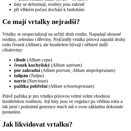
listy se deformují, rostliny jsou zakrslé
při vlhkém počasí dochází k hnilobám
Co mají vrtalky nejradši?
Vrtalky se nespecializují na určitý druh rostlin. Napadají okrasné
rostliny, zeleninu i dřeviny. Nejčastěji vrtalka pórová napadá druhy
rodu česnek (
Allium
), ale hostitelem bývají i některé další
cibuloviny:
cibule
(
Allium cepa
)
česnek kuchyňský
(
Allium sativum
)
pór zahradní
(
Allium porrum, Allium ampeloprasum
)
tulipán
(
Tulipa
)
narcis
(
Narcissus
)
pažitka pobřežní
(
Allium schoenoprasum
)
Právě pažitka je pro vrtalku pórovou velmi velmi vhodnou
hostitelskou rostlinou. Její listy jsou ve vegetaci po většinu roku a
tak jarní i podzimní generace much má o svou základnu dokonale
postaráno.
Jak likvidovat vrtalku?