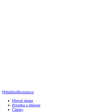
Přihlášení
Registrace
Hlavní strana
Poradna a diskuse
Články