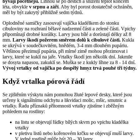
bývají početnější.
Líhnou se po deštích a snížení teplot koncem
léta, obvykle
v srpnu a září
. Aby byl porost dostatečně ochráněn,
měl by být zakrytý přibližně sedm týdnů.
Oplodněné samičky zasouvají vajíčka kladélkem do stonku
cibuloviny na rozhraní bělavé nadzemní části a zelené části. Vpichy
připomínají drobné korálky. Larvy jsou bílé a dorůstají délky až 8
mm.
Larvy škodí požerem směrem dolů k cibulové části.
Kukla
se ukrývá v soudečkovitém, hnědém, 3-4 mm dlouhém pupáriu.
Většinou přezimují pupária, při mírné zimě mohou přezimovat i
larvy, které se kuklí na jaře. Vrtalky škodí jen několik dní. Jakmile
se dosyta napasou, zakuklí se. Muška se z kukly líhne za 8 - 14 dní.
Vývoj vrtalky od vajíčka po dospělý hmyz trvá pouhé tři týdny.
Když vrtalka pórová řádí
Se zjištěním výskytu nám pomohou žluté lepové desky, které jsou
určeny k signálnímu odchytu a likvidaci molic, mšic, smutnic a
vrtalky. Řadu příznaků přítomnosti vrtalky zjistíme i zběžným
pohledem na rostliny:
na listu se objevují řádky bílých skvrn po vpichu kladélka
vrtalky
v pletivu listů nebo kořenovém krčku se objevují muší larvy.
V jedné rostlině může být 20 – 30 larev.