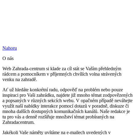
Nahoru
O nás
Web Zahrada-centrum si klade za cíl stát se Vaším přehledným
rádcem a pomocníkem v příjemných chvílích volna strávených
venku na zahradě.
Ať už hledáte konkrétní radu, odpověď na problém nebo pouze
inspiraci pro Vaši zahrádku, najdete již mnoho témat zodpovězených
a popsaných v různých sekcích webu. V opačném případě neváhejte
využít naší nabídky interakce pomocí dotazů v poradně, diskuze či
mnoha dalších dostupných komunikačních kanálů. Naše redakce je
tu pro vás a denně rozšiřuje množství témat probíraných na
Zahradacentrum.
Jakékoli Vaše náměty uvítáme na e-mailech uvedených v