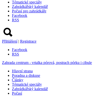
Tématické speciály
Zahrádkářský kalendář
Počasí pro zahrádkáře
Facebook
RSS
Přihlášení
|
Registrace
Facebook
RSS
Zahrada centrum - vrtalka pórová, postrach pórku i cibule
Hlavní strana
Poradna a diskuse
Články
Tématické speciály
Zahrádkářský kalendář
Počasí