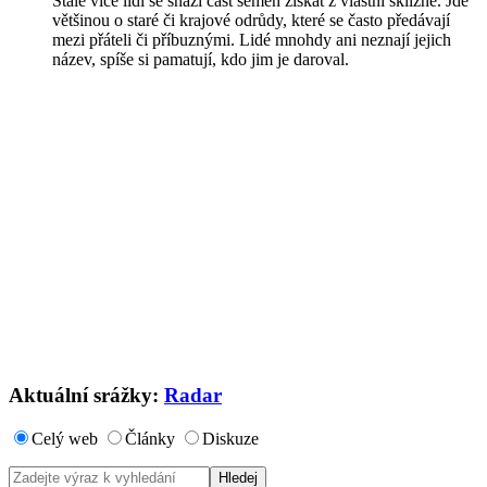
Stále více lidí se snaží část semen získat z vlastní sklizně. Jde
většinou o staré či krajové odrůdy, které se často předávají
mezi přáteli či příbuznými. Lidé mnohdy ani neznají jejich
název, spíše si pamatují, kdo jim je daroval.
Aktuální srážky:
Radar
Celý web
Články
Diskuze