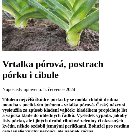
Vrtalka pórová, postrach
pórku i cibule
Naposledy upraveno:
5. července 2024
Titulem největší škůdce pórku by se mohla chlubit drobná
moucha s poetickým jménem - vrtalka pórová. Český název si
vysloužila za způsob kladení vajíček: kladélkem propichuje list
a vajíčka klade do úhledných řádků. Výsledek vypadá, jakoby
listy pórku, ale i jiných druhů cibulové zeleniny či okrasných
květin, někdo ozdobil jemnými perličkami. Bohužel pro rostlinu
celá lapálie vpichy nekončí, ale naopak začíná.