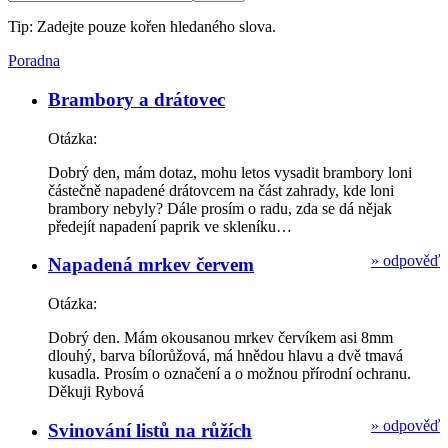
Tip: Zadejte pouze kořen hledaného slova.
Poradna
Brambory a drátovec
Otázka:
Dobrý den, mám dotaz, mohu letos vysadit brambory loni
částečně napadené drátovcem na část zahrady, kde loni
brambory nebyly? Dále prosím o radu, zda se dá nějak
předejít napadení paprik ve skleníku…
»
odpověď
Napadená mrkev červem
Otázka:
Dobrý den. Mám okousanou mrkev červíkem asi 8mm
dlouhý, barva bílorůžová, má hnědou hlavu a dvě tmavá
kusadla. Prosím o označení a o možnou přírodní ochranu.
Děkuji Rybová
»
odpověď
Svinování listů na růžích