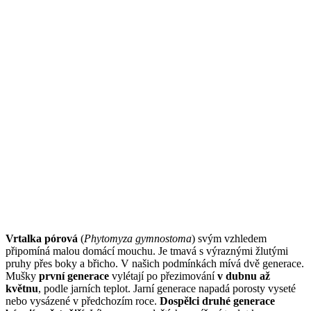
Vrtalka pórová
(
Phytomyza gymnostoma
) svým vzhledem
připomíná malou domácí mouchu. Je tmavá s výraznými žlutými
pruhy přes boky a břicho. V našich podmínkách mívá dvě generace.
Mušky
první generace
vylétají po přezimování
v dubnu až
květnu
, podle jarních teplot. Jarní generace napadá porosty vyseté
nebo vysázené v předchozím roce.
Dospělci druhé generace