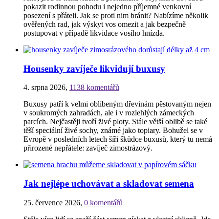
pokazit rodinnou pohodu i nejedno příjemné venkovní
posezení s přáteli. Jak se proti nim bránit? Nabízíme několik
ověřených rad, jak výskyt vos omezit a jak bezpečně
postupovat v případě likvidace vosího hnízda.
Housenky zavíječe likvidují buxusy
4. srpna 2026
,
1138 komentářů
Buxusy patří k velmi oblíbeným dřevinám pěstovaným nejen
v soukromých zahradách, ale i v rozlehlých zámeckých
parcích. Nejčastěji tvoří živé ploty. Stále větší oblibě se také
těší speciální živé sochy, známé jako topiary. Bohužel se v
Evropě v posledních letech šíři škůdce buxusů, který tu nemá
přirozené nepřátele: zavíječ zimostrázový.
Jak nejlépe uchovávat a skladovat semena
25. července 2026
,
0 komentářů