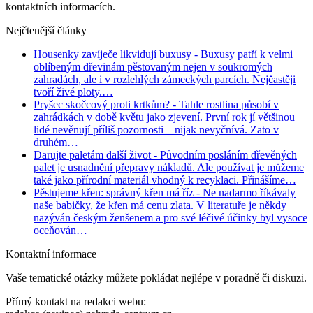
kontaktních informacích.
Nejčtenější články
Housenky zavíječe likvidují buxusy
- Buxusy patří k velmi
oblíbeným dřevinám pěstovaným nejen v soukromých
zahradách, ale i v rozlehlých zámeckých parcích. Nejčastěji
tvoří živé ploty.…
Pryšec skočcový proti krtkům?
- Tahle rostlina působí v
zahrádkách v době květu jako zjevení. První rok jí většinou
lidé nevěnují příliš pozornosti – nijak nevyčnívá. Zato v
druhém…
Darujte paletám další život
- Původním posláním dřevěných
palet je usnadnění přepravy nákladů. Ale používat je můžeme
také jako přírodní materiál vhodný k recyklaci. Přinášíme…
Pěstujeme křen: správný křen má říz
- Ne nadarmo říkávaly
naše babičky, že křen má cenu zlata. V literatuře je někdy
nazýván českým ženšenem a pro své léčivé účinky byl vysoce
oceňován…
Kontaktní informace
Vaše tematické otázky můžete pokládat nejlépe v poradně či diskuzi.
Přímý kontakt na redakci webu: