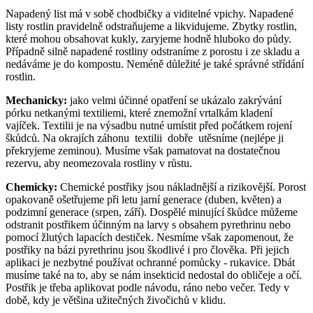
Napadený list má v sobě chodbičky a viditelné vpichy. Napadené
listy rostlin pravidelně odstraňujeme a likvidujeme. Zbytky rostlin,
které mohou obsahovat kukly, zaryjeme hodně hluboko do půdy.
Případně silně napadené rostliny odstraníme z porostu i ze skladu a
nedáváme je do kompostu. Neméně důležité je také správné střídání
rostlin.
Mechanicky:
jako velmi účinné opatření se ukázalo zakrývání
pórku netkanými textiliemi, které znemožní vrtalkám kladení
vajíček. Textilii je na výsadbu nutné umístit před počátkem rojení
škůdců. Na okrajích záhonu textilii dobře utěsníme (nejlépe ji
překryjeme zeminou). Musíme však pamatovat na dostatečnou
rezervu, aby neomezovala rostliny v růstu.
Chemicky:
Chemické postřiky jsou nákladnější a rizikovější. Porost
opakovaně ošetřujeme při letu jarní generace (duben, květen) a
podzimní generace (srpen, září). Dospělé minující škůdce můžeme
odstranit postřikem účinným na larvy s obsahem pyrethrinu nebo
pomocí žlutých lapacích destiček. Nesmíme však zapomenout, že
postřiky na bázi pyrethrinu jsou škodlivé i pro člověka. Při jejich
aplikaci je nezbytné používat ochranné pomůcky - rukavice. Dbát
musíme také na to, aby se nám insekticid nedostal do obličeje a očí.
Postřik je třeba aplikovat podle návodu, ráno nebo večer. Tedy v
době, kdy je většina užitečných živočichů v klidu.