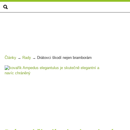
Zahrada
centrum
-
drátovci
škodí
nejen
bramborám
Články
→
Rady
→
Drátovci škodí nejen bramborám