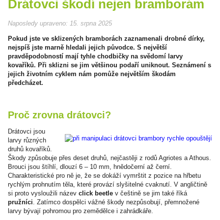
Drátovci škodí nejen bramborám
Naposledy upraveno:
15. srpna 2025
Pokud jste ve sklizených bramborách zaznamenali drobné dírky,
nejspíš jste marně hledali jejich původce. S největší
pravděpodobností mají tyhle chodbičky na svědomí larvy
kovaříků. Při sklizni se jim většinou podaří uniknout. Seznámení s
jejich životním cyklem nám pomůže největším škodám
předcházet.
Proč zrovna drátovci?
Drátovci jsou
larvy různých
druhů kovaříků.
Škody způsobuje přes deset druhů, nejčastěji z rodů Agriotes a Athous.
Brouci jsou štíhlí, dlouzí 6 – 10 mm, hnědočerní až černí.
Charakteristické pro ně je, že se dokáží vymrštit z pozice na hřbetu
rychlým prohnutím těla, které provází slyšitelné cvaknutí. V angličtině
si proto vysloužili název
click beetle
v češtině se jim také říká
pružníci
. Zatímco dospělci vážné škody nezpůsobují, přemnožené
larvy bývají pohromou pro zemědělce i zahrádkáře.