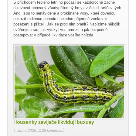
S příchodem teplého letního počasí se každoročně začne
objevovat obávaný všudypřítomný hmyz z čeledi sršňovitých.
Ano, jsou to nenáviděné a proklínané vosy, které dovedou
pokazit rodinnou pohodu i nejedno příjemné venkovní
posezení s přáteli. Jak se proti nim bránit? Nabízíme několik
ověřených rad, jak výskyt vos omezit a jak bezpečně
postupovat v případě likvidace vosího hnízda.
Housenky zavíječe likvidují buxusy
4. srpna 2026
,
1138 komentářů