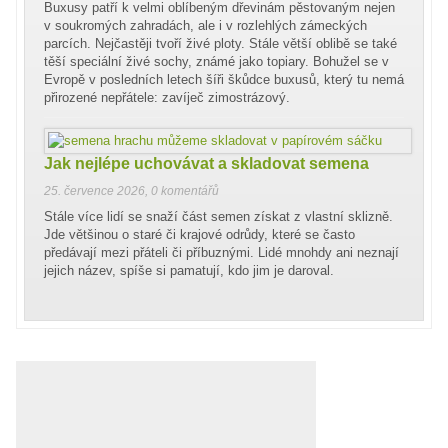
Buxusy patří k velmi oblíbeným dřevinám pěstovaným nejen
v soukromých zahradách, ale i v rozlehlých zámeckých
parcích. Nejčastěji tvoří živé ploty. Stále větší oblibě se také
těší speciální živé sochy, známé jako topiary. Bohužel se v
Evropě v posledních letech šíři škůdce buxusů, který tu nemá
přirozené nepřátele: zavíječ zimostrázový.
Jak nejlépe uchovávat a skladovat semena
25. července 2026
,
0 komentářů
Stále více lidí se snaží část semen získat z vlastní sklizně.
Jde většinou o staré či krajové odrůdy, které se často
předávají mezi přáteli či příbuznými. Lidé mnohdy ani neznají
jejich název, spíše si pamatují, kdo jim je daroval.