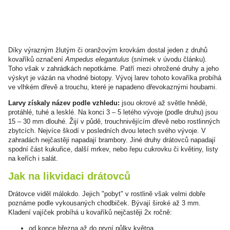
Díky výrazným žlutým či oranžovým krovkám dostal jeden z druhů
kovaříků označení
Ampedus elegantulus
(snímek v úvodu článku).
Toho však v zahrádkách nepotkáme. Patří mezi ohrožené druhy a jeho
výskyt je vázán na vhodné biotopy. Vývoj larev tohoto kovaříka probíhá
ve vlhkém dřevě a trouchu, které je napadeno dřevokaznými houbami.
Larvy získaly název podle vzhledu:
jsou okrové až světle hnědé,
protáhlé, tuhé a lesklé. Na konci 3 – 5 letého vývoje (podle druhu) jsou
15 – 30 mm dlouhé. Žijí v půdě, trouchnivějícím dřevě nebo rostlinných
zbytcích. Nejvíce škodí v posledních dvou letech svého vývoje. V
zahradách nejčastěji napadají brambory. Jiné druhy drátovců napadají
spodní část kukuřice, další mrkev, nebo řepu cukrovku či květiny, listy
na keřích i salát.
Jak na likvidaci drátovců
Drátovce viděl málokdo. Jejich "pobyt" v rostlině však velmi dobře
poznáme podle vykousaných chodbiček. Bývají široké až 3 mm.
Kladení vajíček probíhá u kovaříků nejčastěji 2x ročně:
od konce března až do první půlky května