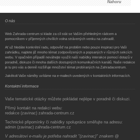
Nahoru
O nás
Web Zahrada-centrum si klade za cíl stát se Vaším přehledným rádcem a
pomocníkem v příjemných chvílích volna strávených venku na zahradě.
Ať už hledáte konkrétní radu, odpověď na problém nebo pouze inspiraci pro Vaši
zahrádku, najdete již mnoho témat zodpovězených a popsaných v různých sekcích
webu. V opačném případě neváhejte využít naší nabídky interakce pomocí dotazů v
poradně, diskuze či mnoha dalších dostupných komunikačních kanálů. Naše redakce
je tu pro vás a denně rozšiřuje množství témat probíraných na Zahradacentrum.
Jakékoli Vaše náměty uvítáme na e-mailech uvedených v kontaktních informacích.
Kontaktní informace
Vaše tematické otázky můžete pokládat nejlépe v poradně či diskuzi.
Přímý kontakt na redakci webu:
redakce (zavinac) zahrada-centrum.cz
Technické připomínky či nabídky spolupráce směřujte na adresu:
admin (zavinac) zahrada-centrum.cz
V adresátovi e-mailu je potřeba nahradit "(zavinac)" znakem @