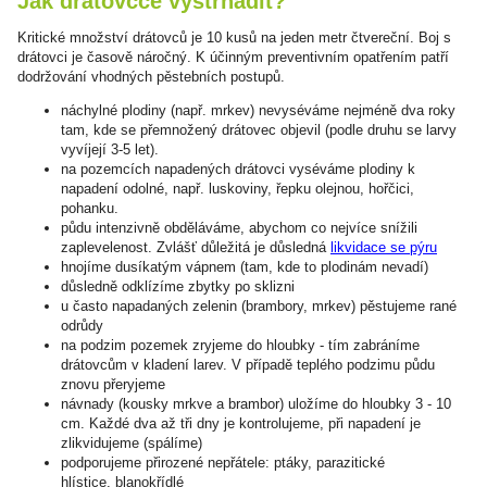
Jak drátovcce vystrnadit?
Kritické množství drátovců je 10 kusů na jeden metr čtvereční. Boj s
drátovci je časově náročný. K účinným preventivním opatřením patří
dodržování vhodných pěstebních postupů.
náchylné plodiny (např. mrkev) nevyséváme nejméně dva roky
tam, kde se přemnožený drátovec objevil (podle druhu se larvy
vyvíjejí 3-5 let).
na pozemcích napadených drátovci vyséváme plodiny k
napadení odolné, např. luskoviny, řepku olejnou, hořčici,
pohanku.
půdu intenzivně obděláváme, abychom co nejvíce snížili
zaplevelenost. Zvlášť důležitá je důsledná
likvidace se pýru
hnojíme dusíkatým vápnem (tam, kde to plodinám nevadí)
důsledně odklízíme zbytky po sklizni
u často napadaných zelenin (brambory, mrkev) pěstujeme rané
odrůdy
na podzim pozemek zryjeme do hloubky - tím zabráníme
drátovcům v kladení larev. V případě teplého podzimu půdu
znovu přeryjeme
návnady (kousky mrkve a brambor) uložíme do hloubky 3 - 10
cm. Každé dva až tři dny je kontrolujeme, při napadení je
zlikvidujeme (spálíme)
podporujeme přirozené nepřátele: ptáky, parazitické
hlístice, blanokřídlé