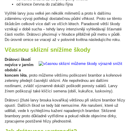
od konce června do začátku října
Vylíhlé larvy jsou velké jen několik milimetrů a proto k dalšímu
zdárnému vývoji potřebují dostatečnou půdní vlhkost. Proto se těmto
škůdcům celkově více daří ve vlčích létech. Paradoxně větší škody
vznikají v době sucha – tehdy larvy intenzivněji vyhledávají šťavnaté
části rostlin. Drátovci přezimují v hloubce přibližně půl metru v půdě.
Do úrovně ornice se vracejí až v polovině května následujícího roku.
Včasnou sklizní snížíme škody
Drátovci škodí
nejvíce v jarním
období a
koncem léta
, proto můžeme většímu poškození brambor a kořenové
zeleniny předejít časnější sklizní. Ale nepohrdnou ani dalšími
rostlinami, zvlášť významně dokáží poškodit porosty salátů. Larvy
žírem poškozují také klíčící semena (obilí, kukuřice, luskoviny).
Drátovci (žluté larvy brouka kovaříka) většinou při sklizni brambor hlízy
opustí. Dalších škod se tedy bát nemusíme. Ale narušení, které už
udělali, vede k rychlejšímu kažení napadených brambor. Sklizené
brambory proto důkladně vytřídíme a pokud někde objevíme dírky,
zpracujeme postižené hlízy přednostně.