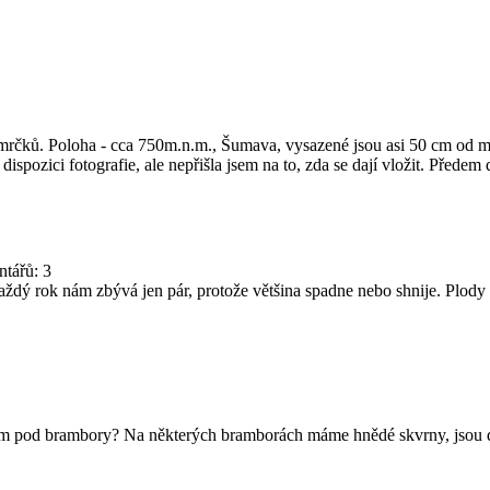
 smrčků. Poloha - cca 750m.n.m., Šumava, vysazené jsou asi 50 cm od ma
ispozici fotografie, ale nepřišla jsem na to, zda se dají vložit. Přede
ntářů: 3
dý rok nám zbývá jen pár, protože většina spadne nebo shnije. Plody za
zim pod brambory? Na některých bramborách máme hnědé skvrny, jsou de