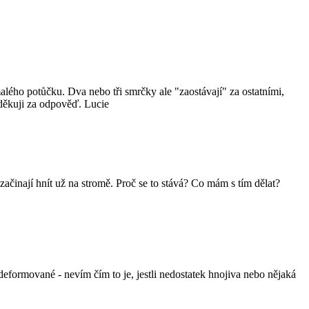
lého potůčku. Dva nebo tři smrčky ale "zaostávají" za ostatními,
m děkuji za odpověď. Lucie
činají hnít už na stromě. Proč se to stává? Co mám s tím dělat?
formované - nevím čím to je, jestli nedostatek hnojiva nebo nějaká