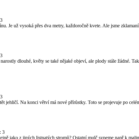
 3
mínu. Je už vysoká přes dva metry, každoročně kvete. Ale jsme zklama
 3
rostly dlouhé, květy se také nějaké objeví, ale plody stále žádné. Tak 
 3
ět jehličí. Na konci větví má nové přírůstky. Toto se projevuje po cel
: 3
stejně jako z jiných listnatých stromů? Ostatní mulč sypeme např k m