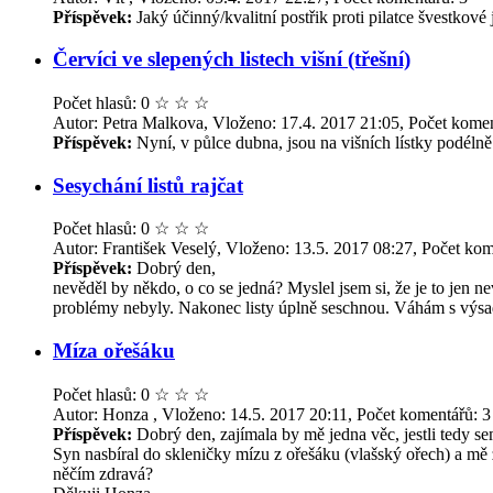
Příspěvek:
Jaký účinný/kvalitní postřik proti pilatce švestkové
Červíci ve slepených listech višní (třešní)
Počet hlasů: 0
☆
☆
☆
Autor: Petra Malkova, Vloženo: 17.4. 2017 21:05, Počet komen
Příspěvek:
Nyní, v půlce dubna, jsou na višních lístky podélně 
Sesychání listů rajčat
Počet hlasů: 0
☆
☆
☆
Autor: František Veselý, Vloženo: 13.5. 2017 08:27, Počet kom
Příspěvek:
Dobrý den,
nevěděl by někdo, o co se jedná? Myslel jsem si, že je to jen
problémy nebyly. Nakonec listy úplně seschnou. Váhám s výsad
Míza ořešáku
Počet hlasů: 0
☆
☆
☆
Autor: Honza , Vloženo: 14.5. 2017 20:11, Počet komentářů: 3
Příspěvek:
Dobrý den, zajímala by mě jedna věc, jestli tedy sem 
Syn nasbíral do skleničky mízu z ořešáku (vlašský ořech) a mě 
něčím zdravá?