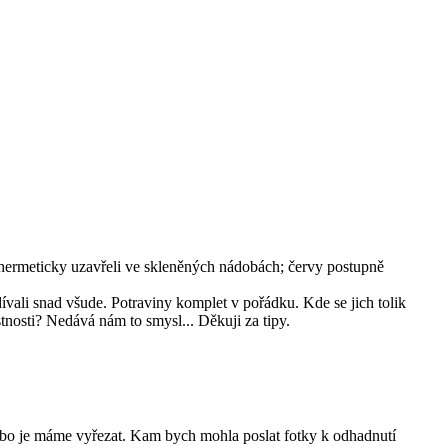
 hermeticky uzavřeli ve skleněných nádobách; červy postupně
dívali snad všude. Potraviny komplet v pořádku. Kde se jich tolik
nosti? Nedává nám to smysl... Děkuji za tipy.
bo je máme vyřezat. Kam bych mohla poslat fotky k odhadnutí