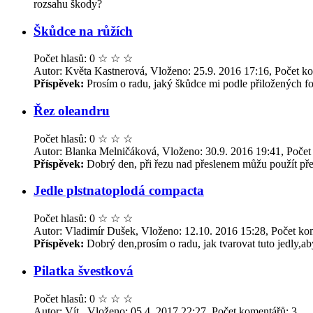
rozsahu škody?
Škůdce na růžích
Počet hlasů: 0
☆
☆
☆
Autor: Květa Kastnerová, Vloženo: 25.9. 2016 17:16, Počet k
Příspěvek:
Prosím o radu, jaký škůdce mi podle přiložených foto
Řez oleandru
Počet hlasů: 0
☆
☆
☆
Autor: Blanka Melničáková, Vloženo: 30.9. 2016 19:41, Počet
Příspěvek:
Dobrý den, při řezu nad přeslenem můžu použít přes
Jedle plstnatoplodá compacta
Počet hlasů: 0
☆
☆
☆
Autor: Vladimír Dušek, Vloženo: 12.10. 2016 15:28, Počet ko
Příspěvek:
Dobrý den,prosím o radu, jak tvarovat tuto jedly,a
Pilatka švestková
Počet hlasů: 0
☆
☆
☆
Autor: Vít , Vloženo: 05.4. 2017 22:27, Počet komentářů: 3