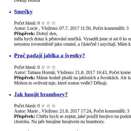
Děkuji Honza
Smrčky
Počet hlasů: 0
☆
☆
☆
Autor: Lucie , Vloženo: 07.7. 2017 11:50, Počet komentářů: 3
Příspěvek:
Dobrý den,
měla bych dotaz k pěstování smrčků. Vysadili jsme si asi 6 ks
nerostou rovnoměrně jako ostatní, a částečně i usychají. Mám k d
Proč padají jablka a švestky?
Počet hlasů: 0
☆
☆
☆
Autor: Tatiana Hornát, Vloženo: 21.8. 2017 16:43, Počet kome
Příspěvek:
Máme hodně plodů na jabloních a švestkách. Ale kaž
Mohou to ovlivnit tuje, které rostou vedle? Děkuji.
Jak hnojit brambory?
Počet hlasů: 0
☆
☆
☆
Autor: Marie , Vloženo: 21.8. 2017 17:24, Počet komentářů: 3
Příspěvek:
Chtěla bych se zeptat, jaké použít hnojivo na pod
choroba. Na jaře hnojíme hnojivem na brambory.