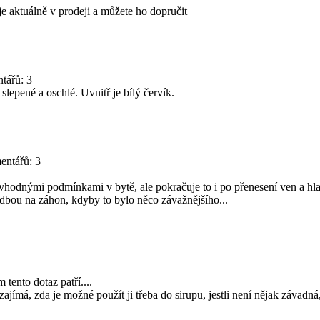
 je aktuálně v prodeji a můžete ho dopručit
tářů: 3
slepené a oschlé. Uvnitř je bílý červík.
entářů: 3
 nevhodnými podmínkami v bytě, ale pokračuje to i po přenesení ven a h
bou na záhon, kdyby to bylo něco závažnějšího...
tento dotaz patří....
zajímá, zda je možné použít ji třeba do sirupu, jestli není nějak záva