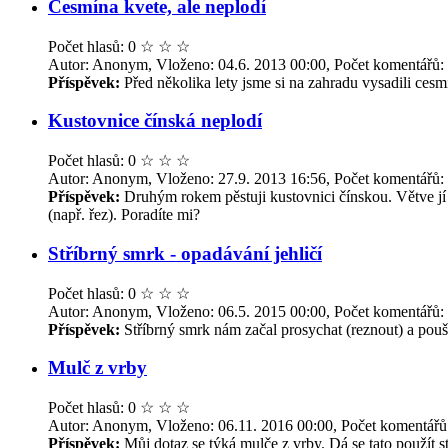
Cesmína kvete, ale neplodí
Počet hlasů: 0
☆
☆
☆
Autor: Anonym, Vloženo: 04.6. 2013 00:00, Počet komentářů:
Příspěvek:
Před několika lety jsme si na zahradu vysadili ces
Kustovnice čínská neplodí
Počet hlasů: 0
☆
☆
☆
Autor: Anonym, Vloženo: 27.9. 2013 16:56, Počet komentářů:
Příspěvek:
Druhým rokem pěstuji kustovnici čínskou. Větve jí na
(např. řez). Poradíte mi?
Stříbrný smrk - opadávání jehličí
Počet hlasů: 0
☆
☆
☆
Autor: Anonym, Vloženo: 06.5. 2015 00:00, Počet komentářů:
Příspěvek:
Stříbrný smrk nám začal prosychat (reznout) a poušt
Mulč z vrby
Počet hlasů: 0
☆
☆
☆
Autor: Anonym, Vloženo: 06.11. 2016 00:00, Počet komentářů
Příspěvek:
Můj dotaz se týká mulče z vrby. Dá se tato použít 