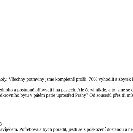
moly. Všechny potraviny jsme kompletně prošli, 70% vyhodili a zbytek
dnoho a postupně přibývají i na pastech. Ale červi nikde, a to jsme se 
rovního bytu v pátém patře uprostřed Prahy? Od sousedů přes tři míst
3
ečem. Potřebovala bych poradit, jestli se z poškození dostanou a ne