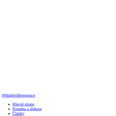
Přihlášení
Registrace
Hlavní strana
Poradna a diskuse
Články