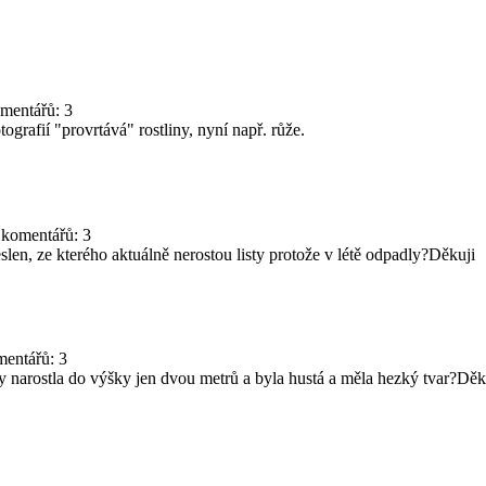
omentářů: 3
grafií "provrtává" rostliny, nyní např. růže.
 komentářů: 3
len, ze kterého aktuálně nerostou listy protože v létě odpadly?Děkuji
mentářů: 3
by narostla do výšky jen dvou metrů a byla hustá a měla hezký tvar?Děk