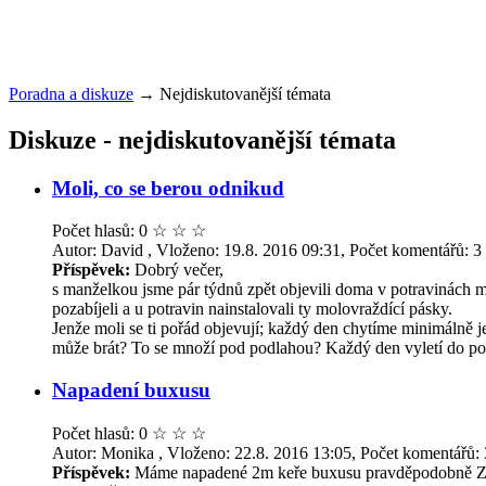
Poradna a diskuze
→
Nejdiskutovanější témata
Diskuze - nejdiskutovanější témata
Moli, co se berou odnikud
Počet hlasů: 0
☆
☆
☆
Autor: David , Vloženo: 19.8. 2016 09:31, Počet komentářů: 3
Příspěvek:
Dobrý večer,
s manželkou jsme pár týdnů zpět objevili doma v potravinách 
pozabíjeli a u potravin nainstalovali ty molovraždící pásky.
Jenže moli se ti pořád objevují; každý den chytíme minimálně je
může brát? To se množí pod podlahou? Každý den vyletí do podk
Napadení buxusu
Počet hlasů: 0
☆
☆
☆
Autor: Monika , Vloženo: 22.8. 2016 13:05, Počet komentářů: 
Příspěvek:
Máme napadené 2m keře buxusu pravděpodobně Zavíj