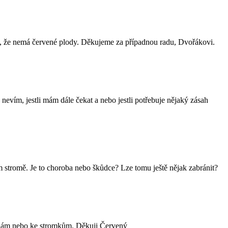
ní, že nemá červené plody. Děkujeme za případnou radu, Dvořákovi.
nevím, jestli mám dále čekat a nebo jestli potřebuje nějaký zásah
ém stromě. Je to choroba nebo škůdce? Lze tomu ještě nějak zabránit?
alinám nebo ke stromkům. Děkuji Červený