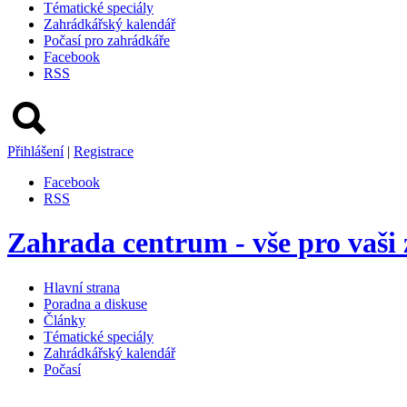
Tématické speciály
Zahrádkářský kalendář
Počasí pro zahrádkáře
Facebook
RSS
Přihlášení
|
Registrace
Facebook
RSS
Zahrada centrum - vše pro vaši
Hlavní strana
Poradna a diskuse
Články
Tématické speciály
Zahrádkářský kalendář
Počasí