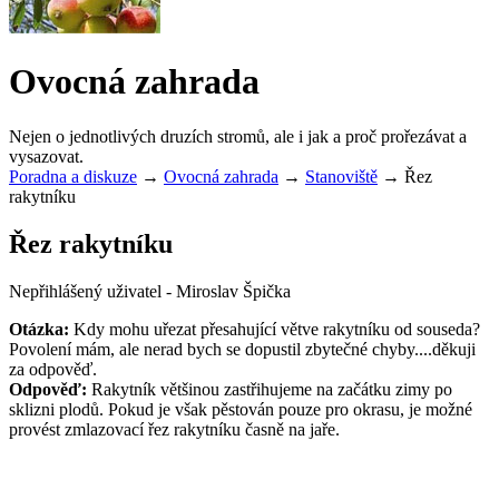
Ovocná zahrada
Nejen o jednotlivých druzích stromů, ale i jak a proč prořezávat a
vysazovat.
Poradna a diskuze
→
Ovocná zahrada
→
Stanoviště
→
Řez
rakytníku
Řez rakytníku
Nepřihlášený uživatel - Miroslav Špička
Otázka:
Kdy mohu uřezat přesahující větve rakytníku od souseda?
Povolení mám, ale nerad bych se dopustil zbytečné chyby....děkuji
za odpověď.
Odpověď:
Rakytník většinou zastřihujeme na začátku zimy po
sklizni plodů. Pokud je však pěstován pouze pro okrasu, je možné
provést zmlazovací řez rakytníku časně na jaře.