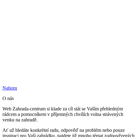
Nahoru
O nás
Web Zahrada-centrum si klade za cíl stát se Vaším přehledným
rádcem a pomocníkem v příjemných chvílích volna strávených
venku na zahradě.
Ať už hledáte konkrétní radu, odpověď na problém nebo pouze
inspiraci pro Vaši zahrádku, najdete již mnoho témat zodpovězených