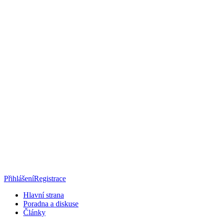
Přihlášení
Registrace
Hlavní strana
Poradna a diskuse
Články