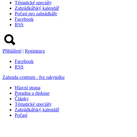
Tématické speciály
Zahrádkářský kalendář
Počasí pro zahrádkáře
Facebook
RSS
Přihlášení
|
Registrace
Facebook
RSS
Zahrada centrum - řez rakytníku
Hlavní strana
Poradna a diskuse
Články
Tématické speciály
Zahrádkářský kalendář
Počasí