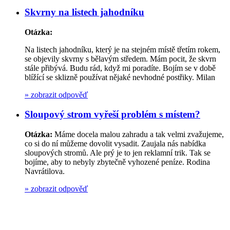
Skvrny na listech jahodníku
Otázka:
Na listech jahodníku, který je na stejném místě třetím rokem,
se objevily skvrny s bělavým středem. Mám pocit, že skvrn
stále přibývá. Budu rád, když mi poradíte. Bojím se v době
blížící se sklizně používat nějaké nevhodné postřiky. Milan
»
zobrazit odpověď
Sloupový strom vyřeší problém s místem?
Otázka:
Máme docela malou zahradu a tak velmi zvažujeme,
co si do ní můžeme dovolit vysadit. Zaujala nás nabídka
sloupových stromů. Ale prý je to jen reklamní trik. Tak se
bojíme, aby to nebyly zbytečně vyhozené peníze. Rodina
Navrátilova.
»
zobrazit odpověď