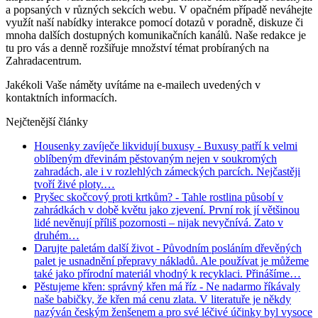
a popsaných v různých sekcích webu. V opačném případě neváhejte
využít naší nabídky interakce pomocí dotazů v poradně, diskuze či
mnoha dalších dostupných komunikačních kanálů. Naše redakce je
tu pro vás a denně rozšiřuje množství témat probíraných na
Zahradacentrum.
Jakékoli Vaše náměty uvítáme na e-mailech uvedených v
kontaktních informacích.
Nejčtenější články
Housenky zavíječe likvidují buxusy
- Buxusy patří k velmi
oblíbeným dřevinám pěstovaným nejen v soukromých
zahradách, ale i v rozlehlých zámeckých parcích. Nejčastěji
tvoří živé ploty.…
Pryšec skočcový proti krtkům?
- Tahle rostlina působí v
zahrádkách v době květu jako zjevení. První rok jí většinou
lidé nevěnují příliš pozornosti – nijak nevyčnívá. Zato v
druhém…
Darujte paletám další život
- Původním posláním dřevěných
palet je usnadnění přepravy nákladů. Ale používat je můžeme
také jako přírodní materiál vhodný k recyklaci. Přinášíme…
Pěstujeme křen: správný křen má říz
- Ne nadarmo říkávaly
naše babičky, že křen má cenu zlata. V literatuře je někdy
nazýván českým ženšenem a pro své léčivé účinky byl vysoce