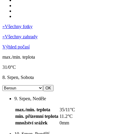
»
Všechny fotky
»
Všechny zahrady
Výhled počasí
max./min. teplota
31/0°C
8. Srpen, Sobota
9. Srpen, Neděle
max./min. teplota
35/11°C
min. přízemní teplota
11.2°C
množství srážek
0mm
10. Srpen, Pondělí