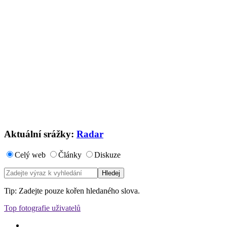
Aktuální srážky:
Radar
Celý web
Články
Diskuze
Tip: Zadejte pouze kořen hledaného slova.
Top fotografie uživatelů