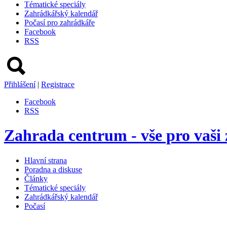
Tématické speciály
Zahrádkářský kalendář
Počasí pro zahrádkáře
Facebook
RSS
Přihlášení
|
Registrace
Facebook
RSS
Zahrada centrum - vše pro vaši
Hlavní strana
Poradna a diskuse
Články
Tématické speciály
Zahrádkářský kalendář
Počasí