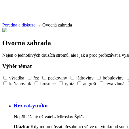
Poradna a diskuze
→
Ovocná zahrada
Ovocná zahrada
Nejen o jednotlivých druzích stromů, ale i jak a proč prořezávat a vys
Výběr témat
výsadba
řez
peckoviny
jádroviny
bobuloviny
kaštanovník
brusnice
rybíz
angrešt
réva vinná
Řez rakytníku
Nepřihlášený uživatel - Miroslav Špička
Otázka:
Kdy mohu uřezat přesahující větve rakytníku od souse