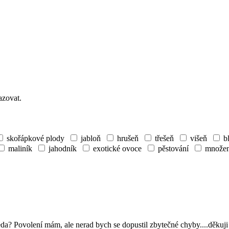
azovat.
skořápkové plody
jabloň
hrušeň
třešeň
višeň
b
maliník
jahodník
exotické ovoce
pěstování
množen
da? Povolení mám, ale nerad bych se dopustil zbytečné chyby....děkuj