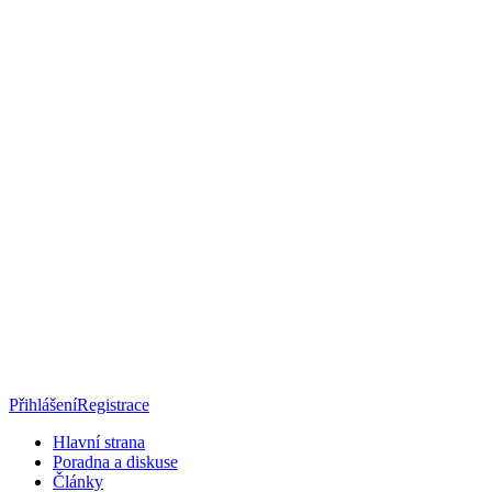
Přihlášení
Registrace
Hlavní strana
Poradna a diskuse
Články