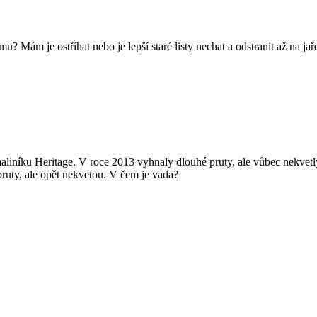
imu? Mám je ostříhat nebo je lepší staré listy nechat a odstranit až na j
liníku Heritage. V roce 2013 vyhnaly dlouhé pruty, ale vůbec nekvetly
pruty, ale opět nekvetou. V čem je vada?