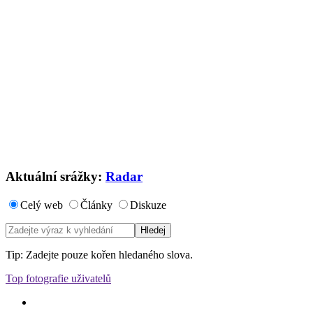
Aktuální srážky:
Radar
Celý web
Články
Diskuze
Tip: Zadejte pouze kořen hledaného slova.
Top fotografie uživatelů