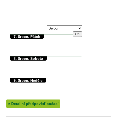
max./min. teplota
6. Srpen, Čtvrtek
31/0°C
7. Srpen, Pátek
29/14°C
max./min. teplota
14.8°C
min. přízemní teplota
0mm
množství srážek
8. Srpen, Sobota
30/13°C
max./min. teplota
13°C
min. přízemní teplota
0mm
množství srážek
9. Srpen, Neděle
38/13°C
max./min. teplota
13.2°C
min. přízemní teplota
0mm
množství srážek
»
Detailní předpověď počasí