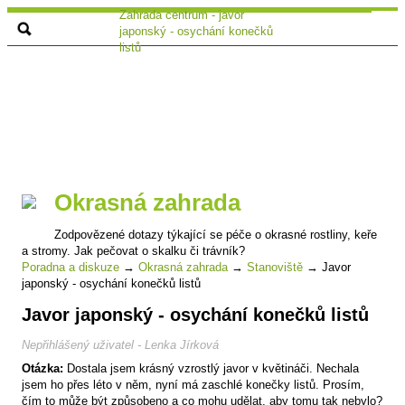
Zahrada centrum - javor
japonský - osychání konečků
listů
Okrasná zahrada
Zodpovězené dotazy týkající se péče o okrasné rostliny, keře
a stromy. Jak pečovat o skalku či trávník?
Poradna a diskuze
→
Okrasná zahrada
→
Stanoviště
→
Javor
japonský - osychání konečků listů
Javor japonský - osychání konečků listů
Nepřihlášený uživatel - Lenka Jírková
Otázka:
Dostala jsem krásný vzrostlý javor v květináči. Nechala
jsem ho přes léto v něm, nyní má zaschlé konečky listů. Prosím,
čím to může být způsobeno a co mohu udělat, aby tomu tak nebylo?