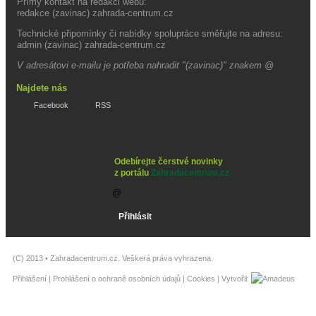
Přímý kontakt na redakci webu:
redakce (zavinac) zahrada-centrum.cz
Technické připomínky či nabídky spolupráce směřujte na adresu:
admin (zavinac) zahrada-centrum.cz
V adresátovi e-mailu je potřeba nahradit "(zavinac)" znakem @
Najdete nás
Facebook
RSS
Odebírejte čerstvé novinky
z portálu
Zahradacentrum.cz
(C) 2013 •
Zahradacentrum.cz
. Veškerá práva vyhrazena.
Přihlášení
|
Prohlášení o ochraně osobních údajů
|
Cookies
| Vytvořil: