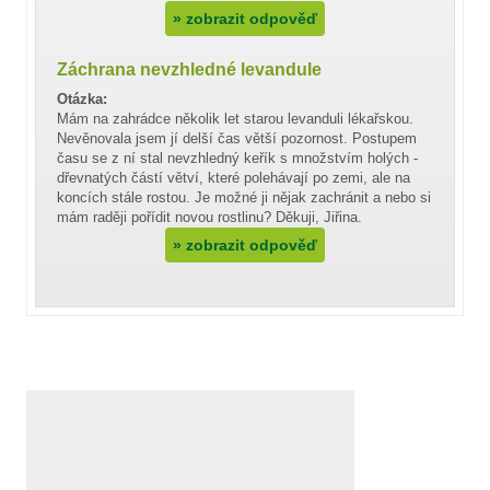
»
zobrazit odpověď
Záchrana nevzhledné levandule
Otázka:
Mám na zahrádce několik let starou levanduli lékařskou.
Nevěnovala jsem jí delší čas větší pozornost. Postupem
času se z ní stal nevzhledný keřík s množstvím holých -
dřevnatých částí větví, které polehávají po zemi, ale na
koncích stále rostou. Je možné ji nějak zachránit a nebo si
mám raději pořídit novou rostlinu? Děkuji, Jiřina.
»
zobrazit odpověď