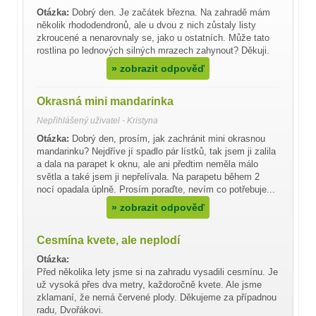
Otázka:
Dobrý den. Je začátek března. Na zahradě mám
několik rhododendronů, ale u dvou z nich zůstaly listy
zkroucené a nenarovnaly se, jako u ostatních. Může tato
rostlina po lednových silných mrazech zahynout? Děkuji.
»
zobrazit odpověď
Okrasná mini mandarinka
Nepřihlášený uživatel - Kristyna
Otázka:
Dobrý den, prosím, jak zachránit mini okrasnou
mandarinku? Nejdříve jí spadlo pár lístků, tak jsem ji zalila
a dala na parapet k oknu, ale ani předtim neměla málo
světla a také jsem ji nepřelívala. Na parapetu během 2
nocí opadala úplně. Prosím poraďte, nevím co potřebuje...
»
zobrazit odpověď
Cesmína kvete, ale neplodí
Otázka:
Před několika lety jsme si na zahradu vysadili cesmínu. Je
už vysoká přes dva metry, každoročně kvete. Ale jsme
zklamaní, že nemá červené plody. Děkujeme za případnou
radu, Dvořákovi.