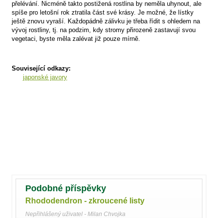
přelévání. Nicméně takto postižená rostlina by neměla uhynout, ale
spíše pro letošní rok ztratila část své krásy. Je možné, že lístky
ještě znovu vyraší. Každopádně zálivku je třeba řídit s ohledem na
vývoj rostliny, tj. na podzim, kdy stromy přirozeně zastavují svou
vegetaci, byste měla zalévat již pouze mírně.
Související odkazy:
japonské javory
Podobné příspěvky
Rhododendron - zkroucené listy
Nepřihlášený uživatel - Milan Chvojka