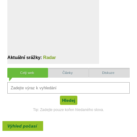
Aktuální srážky:
Radar
Celý web
Články
Diskuze
Tip: Zadejte pouze kořen hledaného slova.
Výhled počasí