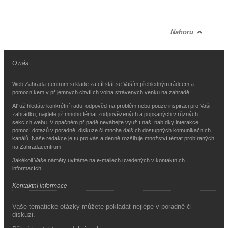
Nahoru
O nás
Web Zahrada-centrum si klade za cíl stát se Vaším přehledným rádcem a
pomocníkem v příjemných chvílích volna strávených venku na zahradě.
Ať už hledáte konkrétní radu, odpověď na problém nebo pouze inspiraci pro Vaši
zahrádku, najdete již mnoho témat zodpovězených a popsaných v různých
sekcích webu. V opačném případě neváhejte využít naší nabídky interakce
pomocí dotazů v poradně, diskuze či mnoha dalších dostupných komunikačních
kanálů. Naše redakce je tu pro vás a denně rozšiřuje množství témat probíraných
na Zahradacentrum.
Jakékoli Vaše náměty uvítáme na e-mailech uvedených v kontaktních
informacích.
Kontaktní informace
Vaše tematické otázky můžete pokládat nejlépe v poradně či
diskuzi.