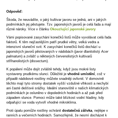
Odpověď:
Škoda, že neuvádíte, o jaký kultivar javoru se jedná, ani v jakých
podmínkách jej pěstujete. Tzv. japonských javorů je celá řada a mají
různé nároky. Více v článku
Okouzlující japonské javory
Vámi popisované zasychání konečků listů může vyvolávat celá řada
faktorů. K těm nejčastějším patří prudké větry, velká vedra a
intenzivní sluneční svit. K zasychání konečků listů dochází u
japonských javorů pěstovaných v nádobách (javor dlanitolistý
Acer
palmatum
) a zvlášť u některých červenolistých kultivarů
stříhanolistých (dissectum).
K popálení může dojít zvláště tehdy, když jsou mokré listy
vystaveny prudkému slunci. Důležité je
vhodné umístění
, což v
případě nádobové rostliny můžete snadněji ovlivnit. V domovině
těchto mají tyto stromy dostatek vyšší vzdušné vlhkosti a nechybí
ani časté dešťové srážky. Ideální stanoviště v našich klimatických
podmínkách je osluněno v dopoledních hodinách a až pak před
západem slunce. Pomoci může také blízkost vodní hladiny, kdy
odpařující se voda vytvoří vhodné mikroklima.
Proti úpalu pomůže rostliny ochránit
dostatečná zálivka
, nejlépe v
ranních a večerních hodinách. Samozřejmě, že nesmí docházet k