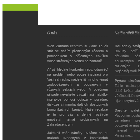
O nás
Nejčtenější čl
Web Zahrada-centrum si klade za cíl
Housenky zavíj
stát se Vaším přehledným rádcem a
Buxusy patří
pomocníkem v příjemných chvílích
dřevinám pě
volna strávených venku na zahradě.
soukromých z
rozlehlých z
Ať už hledáte konkrétní radu, odpověď
Nejčastěji tvoří 
na problém nebo pouze inspiraci pro
Vaši zahrádku, najdete již mnoho témat
Pryšec skočc
zodpovězených a popsaných v
Tahle rostlina 
různých sekcích webu. V opačném
době květu jako
případě neváhejte využít naší nabídky
většinou lidé nev
interakce pomocí dotazů v poradně,
nijak nevyčnívá
diskuze či mnoha dalších dostupných
komunikačních kanálů. Naše redakce
Darujte pale
je tu pro vás a denně rozšiřuje
Původním poslán
množství témat probíraných na
usnadnění př
Zahradacentrum.
používat je můž
materiál vh
Jakékoli Vaše náměty uvítáme na e-
Přinášíme…
mailech uvedených v kontaktních