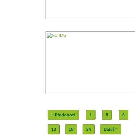
« Předchozí
1
5
6
13
18
24
Další »