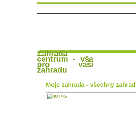
Zahrada
centrum - vše
Hlavní strana
Poradna a diskuse
Čl
pro vaši
zahradu
Moje zahrada - všechny zahrad