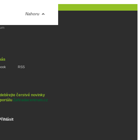
Nahoru
rum
nás
book
RSS
debírejte čerstvé novinky
 portálu
Zahradacentrum.cz