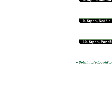
max./min. teplota
min. přízemní teplota
množství srážek
9. Srpen, Neděle
max./min. teplota
min. přízemní teplota
množství srážek
10. Srpen, Pondě
max./min. teplota
min. přízemní teplota
množství srážek
»
Detailní předpověď p