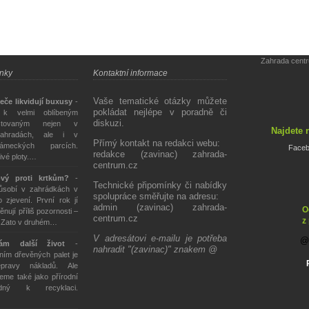
Zahrada cent
ánky
Kontaktní informace
Vaše tematické otázky můžete
eče likvidují buxusy
-
pokládat nejlépe v poradně či
 k velmi oblíbeným
diskuzi.
stovaným nejen v
Najdete 
ahradách, ale i v
Přímý kontakt na redakci webu:
ámeckých parcích.
Face
redakce (zavinac) zahrada-
živé ploty.…
centrum.cz
ový proti krtkům?
-
Technické připomínky či nabídky
působí v zahrádkách v
spolupráce směřujte na adresu:
 zjevení. První rok jí
admin (zavinac) zahrada-
O
ěnují příliš pozornosti –
centrum.cz
z
. Zato v druhém…
V adresátovi e-mailu je potřeba
tám další život
-
nahradit "(zavinac)" znakem @
ím dřevěných palet je
epravy nákladů. Ale
eme také jako přírodní
odný k recyklaci.