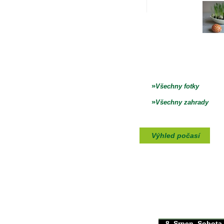
»
Všechny fotky
»
Všechny zahrady
Výhled počasí
max./min. teplota
30/0°C
8. Srpen, Sobota