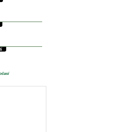
31/13°C
13.5°C
0mm
34/11°C
11.8°C
0mm
lí
35/16°C
16°C
0.1mm
očasí