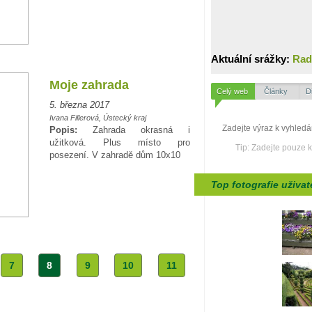
Aktuální srážky:
Rad
Moje zahrada
Celý web
Články
D
5. března 2017
Ivana Fillerová, Ústecký kraj
Popis:
Zahrada okrasná i
užitková. Plus místo pro
Tip: Zadejte pouze 
posezení. V zahradě dům 10x10
Top fotografie uživat
7
8
9
10
11