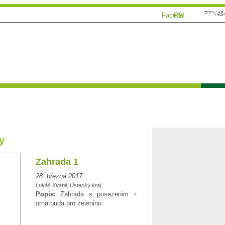
Přihláš
Facebook
RSS
ánky
Tématické speciály
Zahrádkářský kalendář
Poča
y
Zahrada 1
28. března 2017
Lukáš Kvapil, Ústecký kraj
Popis:
Zahrada s posezenim +
orna puda pro zeleninu.