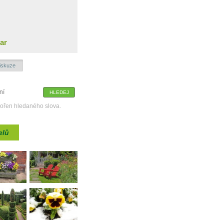
ar
iskuze
kořen hledaného slova.
elů