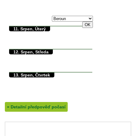
max./min. teplota
10. Srpen, Pondělí
36/0°C
11. Srpen, Úterý
30/13°C
max./min. teplota
12.5°C
min. přízemní teplota
0mm
množství srážek
12. Srpen, Středa
29/9°C
max./min. teplota
9.2°C
min. přízemní teplota
0mm
množství srážek
13. Srpen, Čtvrtek
31/9°C
max./min. teplota
9.5°C
min. přízemní teplota
0mm
množství srážek
»
Detailní předpověď počasí