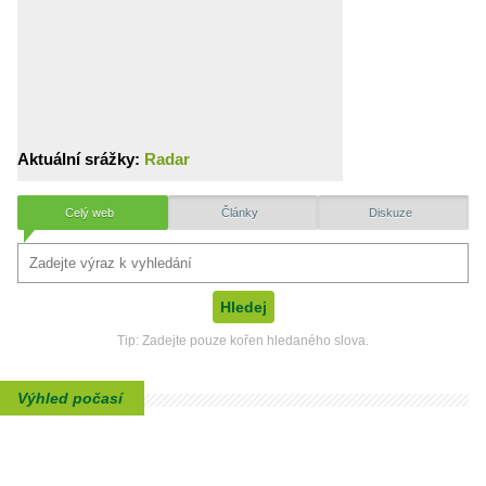
Aktuální srážky:
Radar
Celý web
Články
Diskuze
Tip: Zadejte pouze kořen hledaného slova.
Výhled počasí