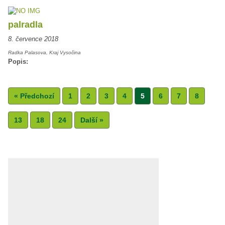
palradla
8. července 2018
Radka Palasova, Kraj Vysočina
Popis:
« Předchozí
1
2
3
4
5
6
7
8
13
18
24
Další »