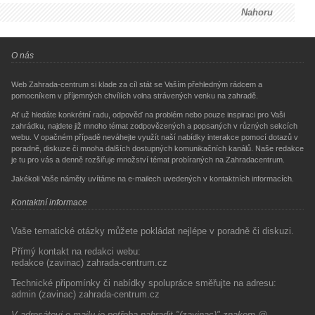
Nahoru
O nás
Web Zahrada-centrum si klade za cíl stát se Vaším přehledným rádcem a
pomocníkem v příjemných chvílích volna strávených venku na zahradě.
Ať už hledáte konkrétní radu, odpověď na problém nebo pouze inspiraci pro Vaši
zahrádku, najdete již mnoho témat zodpovězených a popsaných v různých sekcích
webu. V opačném případě neváhejte využít naší nabídky interakce pomocí dotazů v
poradně, diskuze či mnoha dalších dostupných komunikačních kanálů. Naše redakce
je tu pro vás a denně rozšiřuje množství témat probíraných na Zahradacentrum.
Jakékoli Vaše náměty uvítáme na e-mailech uvedených v kontaktních informacích.
Kontaktní informace
Vaše tematické otázky můžete pokládat nejlépe v poradně či diskuzi.
Přímý kontakt na redakci webu:
redakce (zavinac) zahrada-centrum.cz
Technické připomínky či nabídky spolupráce směřujte na adresu:
admin (zavinac) zahrada-centrum.cz
V adresátovi e-mailu je potřeba nahradit "(zavinac)" znakem @