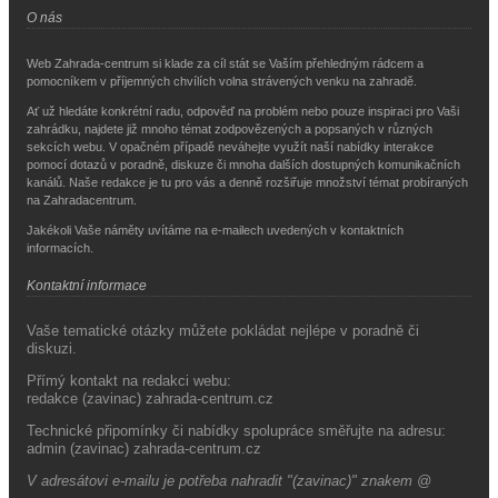
O nás
Web Zahrada-centrum si klade za cíl stát se Vaším přehledným rádcem a
pomocníkem v příjemných chvílích volna strávených venku na zahradě.
Ať už hledáte konkrétní radu, odpověď na problém nebo pouze inspiraci pro Vaši
zahrádku, najdete již mnoho témat zodpovězených a popsaných v různých
sekcích webu. V opačném případě neváhejte využít naší nabídky interakce
pomocí dotazů v poradně, diskuze či mnoha dalších dostupných komunikačních
kanálů. Naše redakce je tu pro vás a denně rozšiřuje množství témat probíraných
na Zahradacentrum.
Jakékoli Vaše náměty uvítáme na e-mailech uvedených v kontaktních
informacích.
Kontaktní informace
Vaše tematické otázky můžete pokládat nejlépe v poradně či
diskuzi.
Přímý kontakt na redakci webu:
redakce (zavinac) zahrada-centrum.cz
Technické připomínky či nabídky spolupráce směřujte na adresu:
admin (zavinac) zahrada-centrum.cz
V adresátovi e-mailu je potřeba nahradit "(zavinac)" znakem @