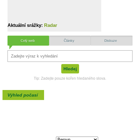
Aktuální srážky:
Radar
Celý web
Články
Diskuze
Tip: Zadejte pouze kořen hledaného slova.
Výhled počasí
max./min. teplota
9. Srpen, Neděle
35/0°C