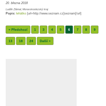
20. března 2018
Luděk Zlámal, Moravskoslezský kraj
Popis:
lehátko
[url=http://www.seznam.cz]seznam[/url]
« Předchozí
1
3
4
5
6
7
8
9
13
18
24
Další »