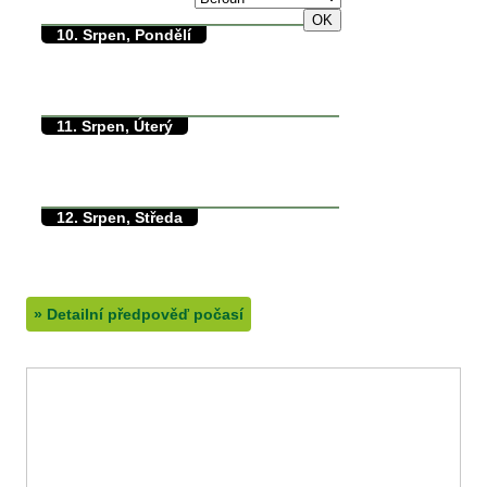
10. Srpen, Pondělí
38/17°C
max./min. teplota
17.2°C
min. přízemní teplota
0mm
množství srážek
11. Srpen, Úterý
30/14°C
max./min. teplota
14.5°C
min. přízemní teplota
0mm
množství srážek
12. Srpen, Středa
29/8°C
max./min. teplota
8.8°C
min. přízemní teplota
0mm
množství srážek
»
Detailní předpověď počasí