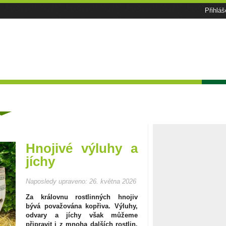
Přihláš
Facebook
RSS
Tématické speciály
Zahrádkářský kalendář
Poča
ánky
Hnojivé výluhy a
jíchy
Naposledy upraveno:
26. května 2026
Za královnu rostlinných hnojiv
bývá považována kopřiva. Výluhy,
odvary a jíchy však můžeme
připravit i z mnoha dalších rostlin.