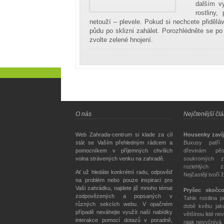
dalším vy
rostliny
netouží – plevele. Pokud si nechcete přiděláva
půdu po sklizni zahálet. Porozhlédněte se p
zvolte zelené hnojení.
O nás
Nejčtenější čl
Web Zahrada-centrum si klade za cíl
Housenky zavíj
stát se Vaším přehledným rádcem a
Buxusy patří
pomocníkem v příjemných chvílích
dřevinám pě
volna strávených venku na zahradě.
soukromých z
rozlehlých z
Ať už hledáte konkrétní radu, odpověď
Nejčastěji tvoří 
na problém nebo pouze inspiraci pro
Vaši zahrádku, najdete již mnoho témat
Pryšec skočc
zodpovězených a popsaných v
Tahle rostlina 
různých sekcích webu. V opačném
době květu jako
případě neváhejte využít naší nabídky
většinou lidé nev
interakce pomocí dotazů v poradně,
nijak nevyčnívá