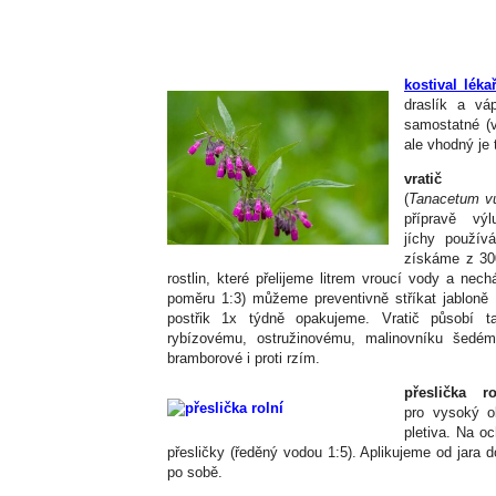
kostival léka
draslík a vá
samostatné (ve
ale vhodný je 
vratič 
(
Tanacetum vu
přípravě vý
jíchy používá
získáme z 30
rostlin, které přelijeme litrem vroucí vody a n
poměru 1:3) můžeme preventivně stříkat jabloně (
postřik 1x týdně opakujeme. Vratič působí t
rybízovému, ostružinovému, malinovníku šedém
bramborové i proti rzím.
přeslička ro
pro vysoký ob
pletiva. Na o
přesličky (ředěný vodou 1:5). Aplikujeme od jara d
po sobě.