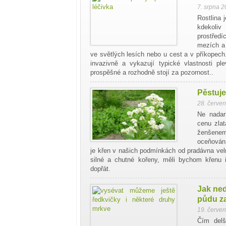
7. srpna 
Rostlina 
kdekoliv
prostřed
mezích a 
ve světlých lesích nebo u cest a v příkopec
invazivně a vykazují typické vlastnosti p
prospěšné a rozhodně stojí za pozornost..
Pěstuje
28. červe
Ne nadar
cenu zlat
ženšenem
oceňován 
je křen v našich podmínkách od pradávna vel
silné a chutné kořeny, měli bychom křenu i
dopřát.
Jak ne
půdu z
19. červe
Čím delš