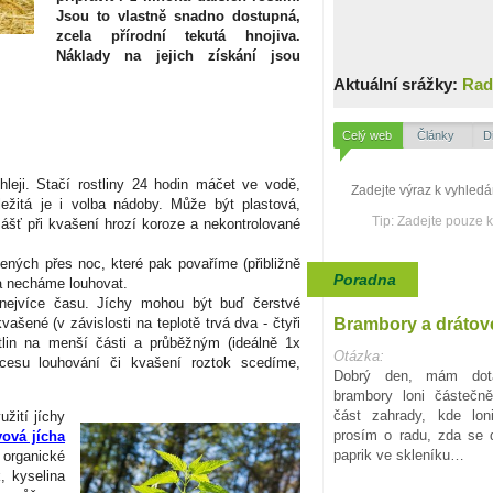
Jsou to vlastně snadno dostupná,
zcela přírodní tekutá hnojiva.
Náklady na jejich získání jsou
Aktuální srážky:
Rad
Celý web
Články
D
hleji. Stačí rostliny 24 hodin máčet ve vodě,
ležitá je i volba nádoby. Může být plastová,
Tip: Zadejte pouze 
ášť při kvašení hrozí koroze a nekontrolované
ených přes noc, které pak povaříme (přibližně
Poradna
 a necháme louhovat.
 nejvíce času. Jíchy mohou být buď čerstvé
Brambory a drátov
ašené (v závislosti na teplotě trvá dva - čtyři
tlin na menší části a průběžným (ideálně 1x
Otázka:
cesu louhování či kvašení roztok scedíme,
Dobrý den, mám dota
brambory loni částečn
část zahrady, kde lon
užití jíchy
prosím o radu, zda se d
vová jícha
paprik ve skleníku…
 organické
, kyselina