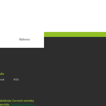
Nahoru
nás
book
RSS
debírejte čerstvé novinky
 portálu
Zahradacentrum.cz