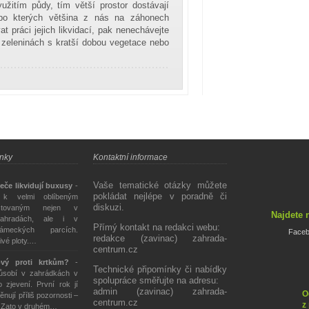
užitím půdy, tím větší prostor dostávají
, po kterých většina z nás na záhonech
t práci jejich likvidací, pak nenechávejte
o zeleninách s kratší dobou vegetace nebo
Zahrada
centrum
ánky
Kontaktní informace
Vaše tematické otázky můžete
eče likvidují buxusy
-
pokládat nejlépe v poradně či
 k velmi oblíbeným
diskuzi.
stovaným nejen v
Najdete 
ahradách, ale i v
Přímý kontakt na redakci webu:
ámeckých parcích.
Face
redakce (zavinac) zahrada-
živé ploty.…
centrum.cz
ový proti krtkům?
-
Technické připomínky či nabídky
působí v zahrádkách v
spolupráce směřujte na adresu:
 zjevení. První rok jí
admin (zavinac) zahrada-
O
ěnují příliš pozornosti –
centrum.cz
z
. Zato v druhém…