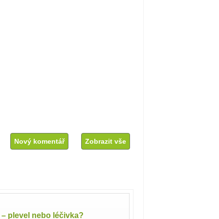
Nový komentář
Zobrazit vše
l – plevel nebo léčivka?