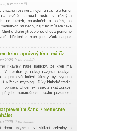
2026
,
0 komentářů
je značně rozšířená nejen u nás, ale téměř
 na světě. Jitrocel roste v různých
ích: na lukách, pastvinách a polích, na
travnatých místech, najít ho můžete také
h. Mnoho druhů jitrocele se chová poměrně
levelů. Některé z nich jsou však naopak
me křen: správný křen má říz
nce 2026
,
0 komentářů
mo říkávaly naše babičky, že křen má
a. V literatuře je někdy nazýván českým
 a pro své léčivé účinky byl vysoce
již v řecké mytologii. Díky hluboké tradici
mi oblíben. Chceme-li však získat zdravé,
 při jeho nenáročnosti trochu pozornosti
dat plevelům šanci? Nenechte
ahálet
nce 2026
,
0 komentářů
í doba uplyne mezi sklizní zeleniny a