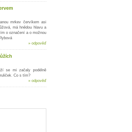
ervem
anou mrkev červíkem asi
růžová, má hnědou hlavu a
sím o označení a o možnou
 Rybová
»
odpověď
růžích
ůží se mi začaly podélně
ruliček. Co s tím?
»
odpověď