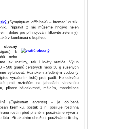
řský
(
Symphytum officinale
) – hromadí dusík,
pník. Připravit z něj můžeme hnojivo nejen
lmi dobré pro přihnojování lilkovité zeleniny),
také v kombinaci s kopřivou.
obecný
lgare
) – k
luhů nebo
me jak rostliny, tak i květy vratiče. Výluh
0 - 500 gramů čerstvých nebo 30 g sušených
echáme vyluhovat. Roztokem zředěným vodou (v
před vyrašením listů) proti padlí. Po odkvětu
aké proti roztočům na jahodách, vlnovníku
u, pilatce běloskvrnné, mšicím, mandelince
lní
(
Equisetum arvense
) – je oblíbená
sah křemíku, postřik z ní posiluje rostlinná
chranu rostlin před plísněmi používáme vývar z
o léta. Při akutním ohrožení používáme tři dny