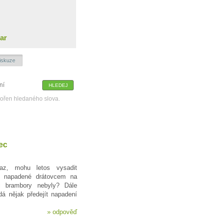
ar
iskuze
kořen hledaného slova.
ec
z, mohu letos vysadit
ě napadené drátovcem na
i brambory nebyly? Dále
á nějak předejít napadení
»
odpověď