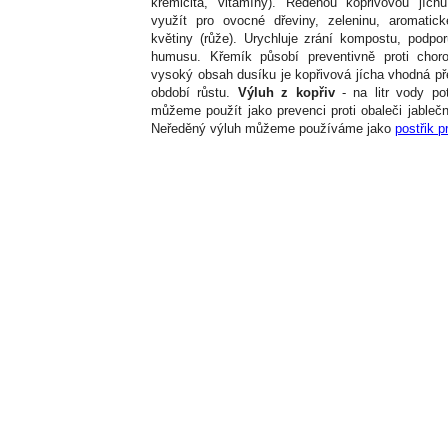
křemičitá, vitamíny). Ředěnou kopřivovou jíc
využít pro ovocné dřeviny, zeleninu, aromatické
květiny (růže). Urychluje zrání kompostu, podpor
humusu. Křemík působí preventivně proti chor
vysoký obsah dusíku je kopřivová jícha vhodná p
období růstu.
Výluh z kopřiv
- na litr vody po
můžeme použít jako prevenci proti obaleči jablečn
Neředěný výluh můžeme používáme jako
postřik p