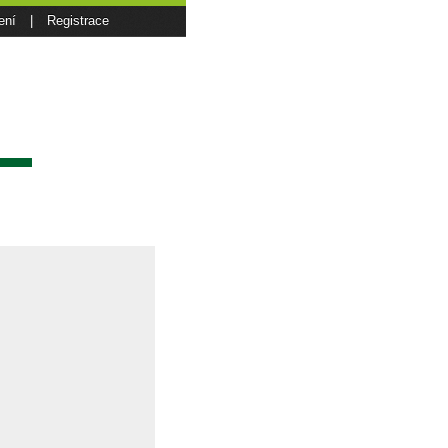
ení
|
Registrace
sí