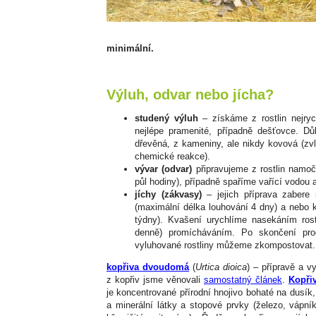
minimální.
Výluh, odvar nebo jícha?
studený výluh
– získáme z rostlin nejryc
nejlépe pramenité, případně dešťovce. Dů
dřevěná, z kameniny, ale nikdy kovová (zvl
chemické reakce).
vývar (odvar)
připravujeme z rostlin namoč
půl hodiny), případně spaříme vařící vodou
jíchy (zákvasy)
– jejich příprava zabere
(maximální délka louhování 4 dny) a nebo kv
týdny). Kvašení urychlíme nasekáním ros
denně) promícháváním. Po skončení pro
vyluhované rostliny můžeme zkompostovat.
kopřiva dvoudomá
(
Urtica dioica
) – přípravě a vy
z kopřiv jsme věnovali
samostatný článek
.
Kopři
je koncentrované přírodní hnojivo bohaté na dusík,
a minerální látky a stopové prvky (železo, vápník