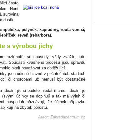
šlicí často
elem. Není
á surovina
k a dusík.
ampeliška, pelyněk, kapradiny, routa vonná,
ebříček, reveň (rebarbora).
te s výrobou jíchy
ro rozkmotřit se sousedy, vždy zvažte, kde
kovat. Součástí kvasného procesu jsou opravdu
 mohlo okolí považovat za obtěžující.
třiky jsou účinné hlavně v počátečních stadiích
kůdci či chorobami už nemusí být dostatečně
 ideální jíchu budete hledat marně. Ideální je
 (svými účinky se doplňují a tak má výluh či
ení hospodáři přiznávají, že účinek přípravku
 aplikují na zbytek porostu.
Autor: Zahradacentrum.cz