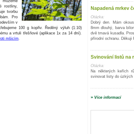
hu můžeme
 rostliny,
Napadená mrkev č
uje tvorbu
Otázka:
obám. Pro
Dobrý den. Mám okous
ředevším v
8mm dlouhý, barva bílo
třebujeme 100 g kopřiv. Ředěný výluh (1:10)
dvě tmavá kusadla. Pro
ému a vrtuli třešňové (aplikace 1x za 14 dní).
přírodní ochranu. Děkuji
roti mšicím
.
Svinování listů na 
Otázka:
Na některých keřích r
svinovat listy do úzkých 
»
Více informací