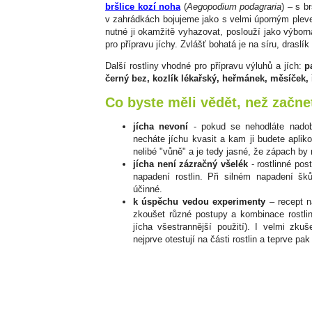
bršlice kozí noha
(
Aegopodium podagraria
) – s br
v zahrádkách bojujeme jako s velmi úporným plev
nutné ji okamžitě vyhazovat, poslouží jako výborn
pro přípravu jíchy. Zvlášť bohatá je na síru, draslí
Další rostliny vhodné pro přípravu výluhů a jích:
p
černý bez, kozlík lékařský, heřmánek, měsíček, ř
Co byste měli vědět, než začne
jícha nevoní
- pokud se nehodláte nadob
necháte jíchu kvasit a kam ji budete apli
nelibé "vůně" a je tedy jasné, že zápach by
jícha není zázračný všelék
- rostlinné pos
napadení rostlin. Při silném napadení š
účinné.
k úspěchu vedou experimenty
– recept na
zkoušet různé postupy a kombinace rostlin
jícha všestrannější použití). I velmi zkuš
nejprve otestují na části rostlin a teprve pak