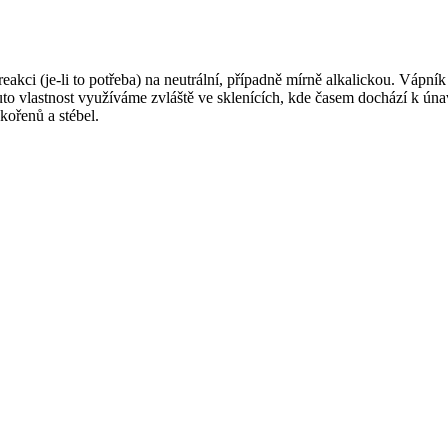
i (je-li to potřeba) na neutrální, případně mírně alkalickou. Vápník je
Tuto vlastnost využíváme zvláště ve sklenících, kde časem dochází k ú
kořenů a stébel.