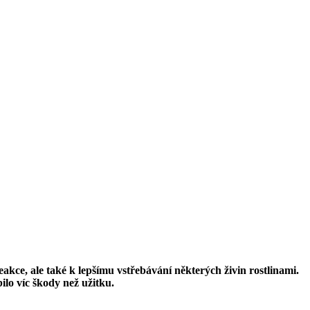
kce, ale také k lepšímu vstřebávání některých živin rostlinami.
lo víc škody než užitku.