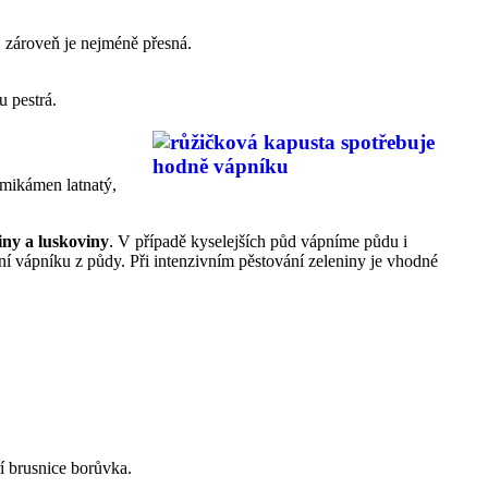
, zároveň je nejméně přesná.
u pestrá.
lomikámen latnatý,
iny a luskoviny
. V případě kyselejších půd vápníme půdu i
ní vápníku z půdy. Při intenzivním pěstování zeleniny je vhodné
ří brusnice borůvka.