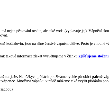
á nejen pěstování rostlin, ale také voda (vyplavuje jej). Vápnění slouž
tovat.
ě košťálovin, jsou na silné čerstvé vápnění citlivé. Proto je vhodné vá
Jak takové informace získat vysvětlujeme v článku
Zjišťujeme složen
ně na jaře
. Na těžkých půdách používáme rychle působící
pálené vá
ý vápenec
. Množství vápníku v půdě můžeme také zvýšit přidáním pope
ýsadbou)