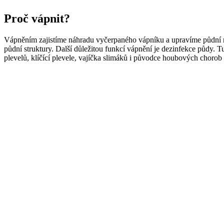
Proč vápnit?
Vápněním zajistíme náhradu vyčerpaného vápníku a upravíme půdní reakc
půdní struktury. Další důležitou funkcí vápnění je dezinfekce půdy. 
plevelů, klíčící plevele, vajíčka slimáků i původce houbových chorob 