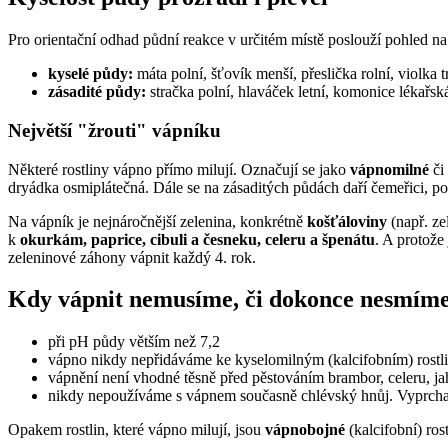
Pro orientační odhad půdní reakce v určitém místě poslouží pohled na
kyselé půdy:
máta polní, šťovík menší, přeslička rolní, violka 
zásadité půdy:
stračka polní, hlaváček letní, komonice lékařská
Největší "žrouti" vápníku
Některé rostliny vápno přímo milují. Označují se jako
vápnomilné
či
dryádka osmiplátečná. Dále se na zásaditých půdách daří čemeřici, 
Na vápník je nejnáročnější zelenina, konkrétně
košťáloviny
(např. ze
k
okurkám, paprice, cibuli a česneku, celeru a špenátu
. A protože
zeleninové záhony vápnit každý 4. rok.
Kdy vápnit nemusíme, či dokonce nesmím
při pH půdy větším než 7,2
vápno nikdy nepřidáváme ke kyselomilným (kalcifobním) rostl
vápnění není vhodné těsně před pěstováním brambor, celeru, jah
nikdy nepoužíváme s vápnem současně chlévský hnůj. Vyprchal
Opakem rostlin, které vápno milují, jsou
vápnobojné
(kalcifobní) ros