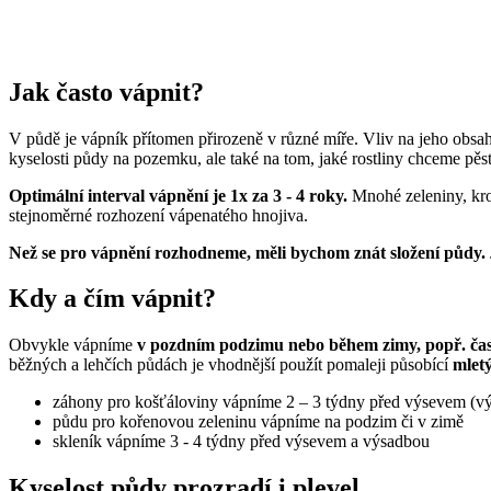
Jak často vápnit?
V půdě je vápník přítomen přirozeně v různé míře. Vliv na jeho obsah m
kyselosti půdy na pozemku, ale také na tom, jaké rostliny chceme pěs
Optimální interval vápnění je 1x za 3 - 4 roky.
Mnohé zeleniny, krom
stejnoměrné rozhození vápenatého hnojiva.
Než se pro vápnění rozhodneme, měli bychom znát složení půdy.
Kdy a čím vápnit?
Obvykle vápníme
v pozdním podzimu nebo během zimy, popř. čas
běžných a lehčích půdách je vhodnější použít pomaleji působící
mlet
záhony pro košťáloviny vápníme 2 – 3 týdny před výsevem (v
půdu pro kořenovou zeleninu vápníme na podzim či v zimě
skleník vápníme 3 - 4 týdny před výsevem a výsadbou
Kyselost půdy prozradí i plevel