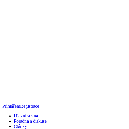
Přihlášení
Registrace
Hlavní strana
Poradna a diskuse
Články