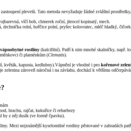
 zastoupení plevelů. Tato metoda nevyžaduje žádné zvláštní prostředky
trojbarevná, vlčí bob, chmerek roční, jitrocel kopinatý, mech.
, drchnička rolní, hořčice polní, pryšec kolovratec, mléč hladký, čičork
vápnobytné rostliny
(kalcifilní). Patří k nim mnohé skalničky, např. 
poměnkovci či plaménkům (
Clematis
).
lí, květák, kapusta, kedlubny).Vápnění je vhodné i pro
kořenové zelen
 je zelenina zároveň náročná i na závlahu, dochází k většímu odčerpává
e?
inám
od, hrachu, rajčat, kukuřice či rebarbory
 by z něj dusík (ve formě čpavku).
tliny. Mezi nejznámější kyselomilné rostliny pěstované v zahradách pat