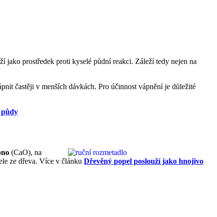
í jako prostředek proti kyselé půdní reakci. Záleží tedy nejen na
pnit častěji v menších dávkách. Pro účinnost vápnění je důležité
í půdy
pno
(CaO), na
le ze dřeva. Více v článku
Dřevěný popel poslouží jako hnojivo