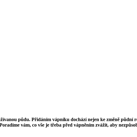
yužívanou půdu. Přidáním vápníku dochází nejen ke změně půdní rea
Poradíme vám, co vše je třeba před vápněním zvážit, aby nezpůsobi