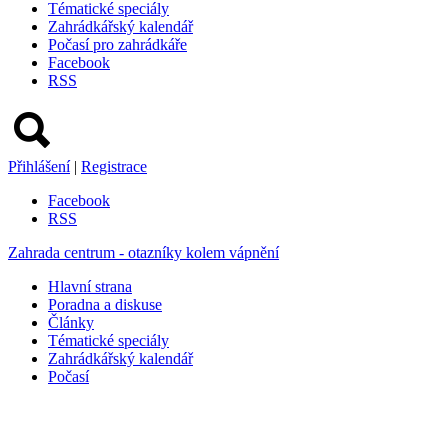
Tématické speciály
Zahrádkářský kalendář
Počasí pro zahrádkáře
Facebook
RSS
Přihlášení
|
Registrace
Facebook
RSS
Zahrada centrum - otazníky kolem vápnění
Hlavní strana
Poradna a diskuse
Články
Tématické speciály
Zahrádkářský kalendář
Počasí