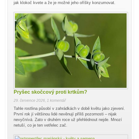
jak klokoč kvete a že je možné jeho oříšky konzumovat.
Pryšec skočcový proti krtkům?
29. července 2026
,
1 komentář
Tahle rostlina působí v zahrádkách v době květu jako zjevení.
První rok jí většinou lidé nevěnují příliš pozornosti – nijak
nevyčnívá. Zato v druhém roce už přehlédnout nejde. Mnozí
netuší, co je ten vetřelec zač.