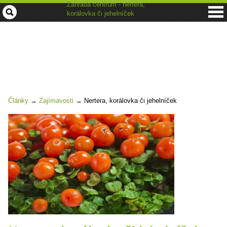
Zahrada centrum - nertera,
korálovka či jehelníček
Články
→
Zajímavosti
→
Nertera, korálovka či jehelníček