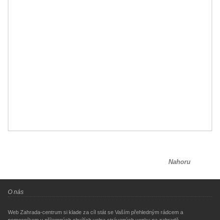
Nahoru
O nás
Web Zahrada-centrum si klade za cíl stát se Vaším přehledným rádcem a
pomocníkem v příjemných chvílích volna strávených venku na zahradě.