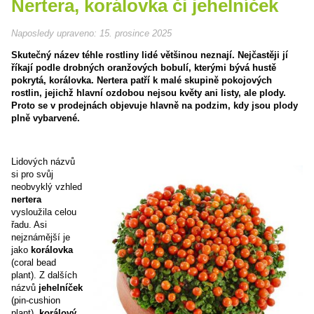
Nertera, korálovka či jehelníček
Naposledy upraveno:
15. prosince 2025
Skutečný název téhle rostliny lidé většinou neznají. Nejčastěji jí
říkají podle drobných oranžových bobulí, kterými bývá hustě
pokrytá, korálovka. Nertera patří k malé skupině pokojových
rostlin, jejichž hlavní ozdobou nejsou květy ani listy, ale plody.
Proto se v prodejnách objevuje hlavně na podzim, kdy jsou plody
plně vybarvené.
Lidových názvů
si pro svůj
neobvyklý vzhled
nertera
vysloužila celou
řadu. Asi
nejznámější je
jako
korálovka
(coral bead
plant). Z dalších
názvů
jehelníček
(pin-cushion
plant),
korálový