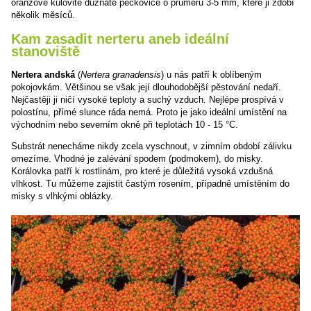
oranžové kulovité dužnaté peckovice o průměru 3-5 mm, které ji zdobí
několik měsíců.
Kam zasadit nerteru aneb ideální
stanoviště
Nertera andská
(
Nertera granadensis
) u nás patří k oblíbeným
pokojovkám. Většinou se však její dlouhodobější pěstování nedaří.
Nejčastěji ji ničí vysoké teploty a suchý vzduch. Nejlépe prospívá v
polostínu, přímé slunce ráda nemá. Proto je jako ideální umístění na
východním nebo severním okně při teplotách 10 - 15 °C.
Substrát nenecháme nikdy zcela vyschnout, v zimním období zálivku
omezíme. Vhodné je zalévání spodem (podmokem), do misky.
Korálovka patří k rostlinám, pro které je důležitá vysoká vzdušná
vlhkost. Tu můžeme zajistit častým rosením, případně umístěním do
misky s vlhkými oblázky.