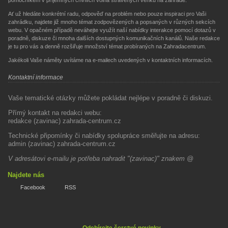
Ať už hledáte konkrétní radu, odpověď na problém nebo pouze inspiraci pro Vaši
zahrádku, najdete již mnoho témat zodpovězených a popsaných v různých sekcích
webu. V opačném případě neváhejte využít naší nabídky interakce pomocí dotazů v
poradně, diskuze či mnoha dalších dostupných komunikačních kanálů. Naše redakce
je tu pro vás a denně rozšiřuje množství témat probíraných na Zahradacentrum.
Jakékoli Vaše náměty uvítáme na e-mailech uvedených v kontaktních informacích.
Kontaktní informace
Vaše tematické otázky můžete pokládat nejlépe v poradně či diskuzi.
Přímý kontakt na redakci webu:
redakce (zavinac) zahrada-centrum.cz
Technické připomínky či nabídky spolupráce směřujte na adresu:
admin (zavinac) zahrada-centrum.cz
V adresátovi e-mailu je potřeba nahradit "(zavinac)" znakem @
Najdete nás
Facebook
RSS
Odebírejte čerstvé novinky