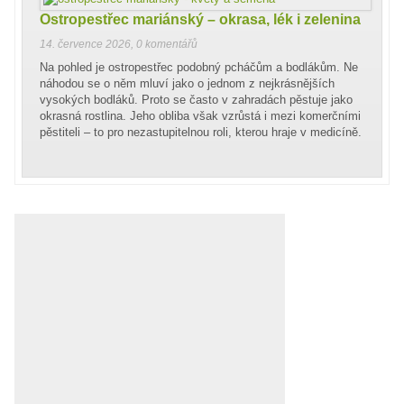
Ostropestřec mariánský – okrasa, lék i zelenina
14. července 2026
,
0 komentářů
Na pohled je ostropestřec podobný pcháčům a bodlákům. Ne
náhodou se o něm mluví jako o jednom z nejkrásnějších
vysokých bodláků. Proto se často v zahradách pěstuje jako
okrasná rostlina. Jeho obliba však vzrůstá i mezi komerčními
pěstiteli – to pro nezastupitelnou roli, kterou hraje v medicíně.