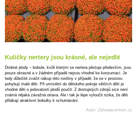
Kuličky nertery jsou krásné, ale nejedlé
Drobné plody – bobule, kvůli kterým se nertera pěstuje především, jsou
pouze okrasné a v žádném případě nejsou vhodné ke konzumaci. Je
tedy důležité zvážit nákup této rostliny v případě, že se v prostoru
pohybují malé děti. Při umístění do dětského pokoje větších dětí je
vhodné děti o jedovatosti plodů poučit. Z dostupných zdrojů sice není
známá nějaká závažná otrava. Ale i tak je lépe vyloučit rizika, že děti
přilákají atraktivní bobulky k ochutnávání.
Autor: Zahradacentrum.cz