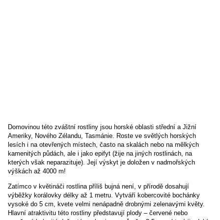
Domovinou této zváštní rostliny jsou horské oblasti střední a Jižní
Ameriky, Nového Zélandu, Tasmánie. Roste ve světlých horských
lesích i na otevřených místech, často na skalách nebo na mělkých
kamenitých půdách, ale i jako epifyt (žije na jiných rostlinách, na
kterých však neparazituje). Její výskyt je doložen v nadmořských
výškách až 4000 m!
Zatímco v květináči rostlina příliš bujná není, v přírodě dosahují
výběžky korálovky délky až 1 metru. Vytváří kobercovité bochánky
vysoké do 5 cm, kvete velmi nenápadně drobnými zelenavými květy.
Hlavní atraktivitu této rostliny představují plody – červené nebo