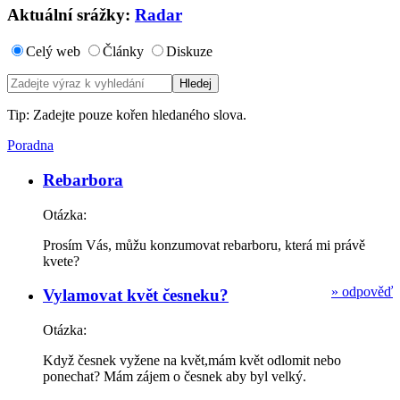
Aktuální srážky:
Radar
Celý web
Články
Diskuze
Tip: Zadejte pouze kořen hledaného slova.
Poradna
Rebarbora
Otázka:
Prosím Vás, můžu konzumovat rebarboru, která mi právě
kvete?
»
odpověď
Vylamovat květ česneku?
Otázka:
Když česnek vyžene na květ,mám květ odlomit nebo
ponechat? Mám zájem o česnek aby byl velký.