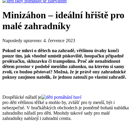
Minizáhon – ideální hřiště pro
malé zahradníky
Naposledy upraveno:
4. července 2023
Pokud se mluví o dětech na zahradě, většinou úvahy končí
pouze tím, jak vhodně umístit pískoviště, houpačku případně
prolézačku, skluzavku či trampolínu. Proč ale nenabídnout
dětem prostor v podobě menšího záhonku, na kterém si samy
zvolí, co budou pěstovat? Možná, že je právě ony zahradnické
pokusy zaujmou natolik, že jednou zatouží po vlastní zahradě.
Dospělácké nářadí je
pro děti většinou těžké a mohlo by, zvlášť pro ty menší, být i
nebezpečné. V hračkářských obchodech je poměrně bohatá nabídka
zahradního nářadí pro děti. Mnohdy takové sady pro malé
zahradníky nabízejí i zahradní centra.