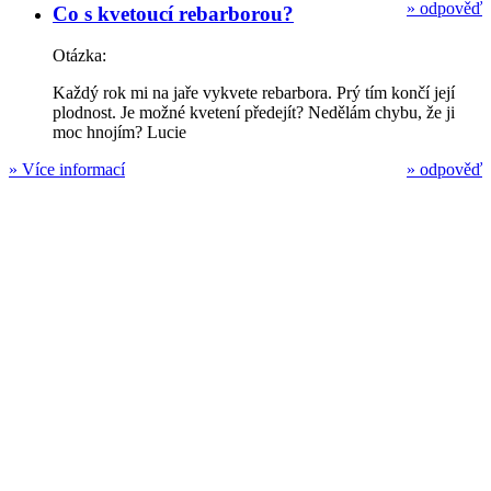
»
odpověď
Co s kvetoucí rebarborou?
Otázka:
Každý rok mi na jaře vykvete rebarbora. Prý tím končí její
plodnost. Je možné kvetení předejít? Nedělám chybu, že ji
moc hnojím? Lucie
»
Více informací
»
odpověď