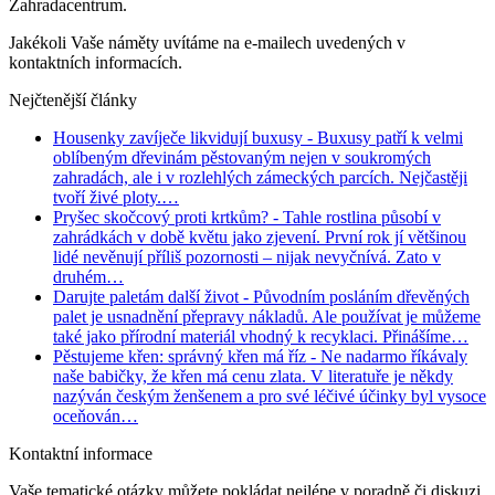
Zahradacentrum.
Jakékoli Vaše náměty uvítáme na e-mailech uvedených v
kontaktních informacích.
Nejčtenější články
Housenky zavíječe likvidují buxusy
- Buxusy patří k velmi
oblíbeným dřevinám pěstovaným nejen v soukromých
zahradách, ale i v rozlehlých zámeckých parcích. Nejčastěji
tvoří živé ploty.…
Pryšec skočcový proti krtkům?
- Tahle rostlina působí v
zahrádkách v době květu jako zjevení. První rok jí většinou
lidé nevěnují příliš pozornosti – nijak nevyčnívá. Zato v
druhém…
Darujte paletám další život
- Původním posláním dřevěných
palet je usnadnění přepravy nákladů. Ale používat je můžeme
také jako přírodní materiál vhodný k recyklaci. Přinášíme…
Pěstujeme křen: správný křen má říz
- Ne nadarmo říkávaly
naše babičky, že křen má cenu zlata. V literatuře je někdy
nazýván českým ženšenem a pro své léčivé účinky byl vysoce
oceňován…
Kontaktní informace
Vaše tematické otázky můžete pokládat nejlépe v poradně či diskuzi.