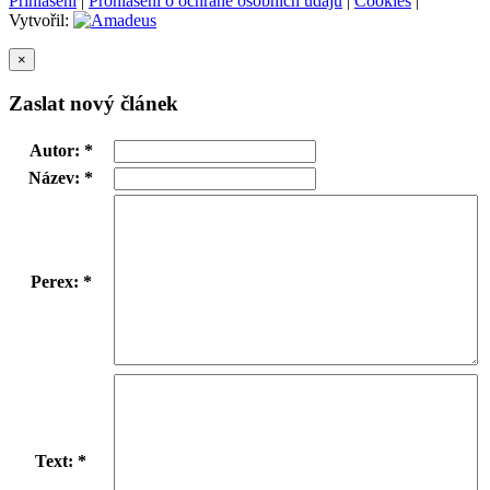
Přihlášení
|
Prohlášení o ochraně osobních údajů
|
Cookies
|
Vytvořil:
×
Zaslat nový článek
Autor: *
Název: *
Perex: *
Text: *