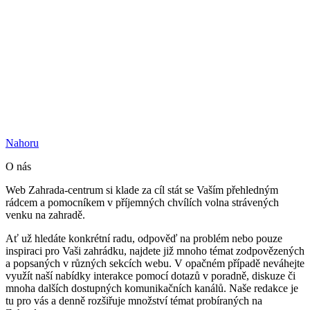
Nahoru
O nás
Web Zahrada-centrum si klade za cíl stát se Vaším přehledným
rádcem a pomocníkem v příjemných chvílích volna strávených
venku na zahradě.
Ať už hledáte konkrétní radu, odpověď na problém nebo pouze
inspiraci pro Vaši zahrádku, najdete již mnoho témat zodpovězených
a popsaných v různých sekcích webu. V opačném případě neváhejte
využít naší nabídky interakce pomocí dotazů v poradně, diskuze či
mnoha dalších dostupných komunikačních kanálů. Naše redakce je
tu pro vás a denně rozšiřuje množství témat probíraných na