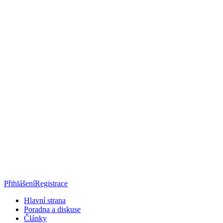
Přihlášení
Registrace
Hlavní strana
Poradna a diskuse
Články