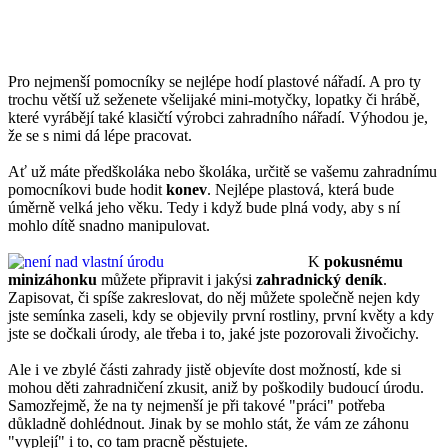
Pro nejmenší pomocníky se nejlépe hodí plastové nářadí. A pro ty
trochu větší už seženete všelijaké mini-motyčky, lopatky či hrábě,
které vyrábějí také klasičtí výrobci zahradního nářadí. Výhodou je,
že se s nimi dá lépe pracovat.
Ať už máte předškoláka nebo školáka, určitě se vašemu zahradnímu
pomocníkovi bude hodit
konev
. Nejlépe plastová, která bude
úměrně velká jeho věku. Tedy i když bude plná vody, aby s ní
mohlo dítě snadno manipulovat.
K
pokusnému
minizáhonku
můžete připravit i jakýsi
zahradnický deník
.
Zapisovat, či spíše zakreslovat, do něj můžete společně nejen kdy
jste semínka zaseli, kdy se objevily první rostliny, první květy a kdy
jste se dočkali úrody, ale třeba i to, jaké jste pozorovali živočichy.
Ale i ve zbylé části zahrady jistě objevíte dost možností, kde si
mohou děti zahradničení zkusit, aniž by poškodily budoucí úrodu.
Samozřejmě, že na ty nejmenší je při takové "práci" potřeba
důkladně dohlédnout. Jinak by se mohlo stát, že vám ze záhonu
"vyplejí" i to, co tam pracně pěstujete.