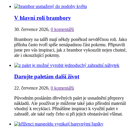
V hlavní roli brambory
30. července 2026
,
0 komentářů
Brambory na talíři mají někdy poněkud nevděčnou roli. Jako
příloha často tvoří spíše nenápadnou část pokrmu. Připravili
jsme pro vás inspiraci, jak z brambor vykouzlit nejen chutné,
ale i okouzlující pokrmy.
Darujte paletám další život
22. července 2026
,
0 komentářů
Původním posláním dřevěných palet je usnadnění přepravy
nákladů. Ale používat je můžeme také jako přírodní materiál
vhodný k recyklaci. Přinášíme inspiraci k využití palet v
zahradě, ale také rady čeho si při jejich obstarávání všímat.