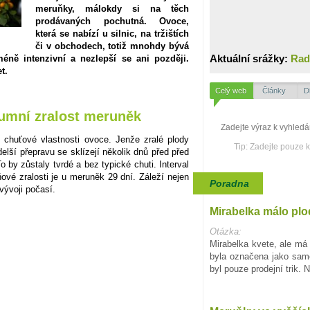
meruňky, málokdy si na těch
prodávaných pochutná. Ovoce,
která se nabízí u silnic, na tržištích
či v obchodech, totiž mnohdy bývá
Aktuální srážky:
Rad
éně intenzivní a nezlepší se ani později.
t.
Celý web
Články
D
zumní zralost meruněk
o chuťové vlastnosti ovoce. Jenže zralé plody
Tip: Zadejte pouze 
delší přepravu se sklízejí několik dnů před před
o by zůstaly tvrdé a bez typické chuti. Interval
ové zralosti je u meruněk 29 dní. Záleží nejen
Poradna
 vývoji počasí.
Mirabelka málo plo
Otázka:
Mirabelka kvete, ale má 
byla označena jako samo
byl pouze prodejní trik. 