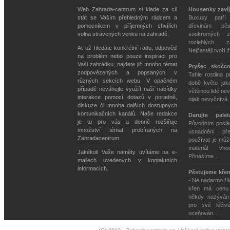
Web Zahrada-centrum si klade za cíl
Housenky zavíj
stát se Vaším přehledným rádcem a
Buxusy patří
pomocníkem v příjemných chvílích
dřevinám pě
volna strávených venku na zahradě.
soukromých z
rozlehlých z
Ať už hledáte konkrétní radu, odpověď
Nejčastěji tvoří 
na problém nebo pouze inspiraci pro
Vaši zahrádku, najdete již mnoho témat
Pryšec skočc
zodpovězených a popsaných v
Tahle rostlina 
různých sekcích webu. V opačném
době květu jako
případě neváhejte využít naší nabídky
většinou lidé nev
interakce pomocí dotazů v poradně,
nijak nevyčnívá
diskuze či mnoha dalších dostupných
komunikačních kanálů. Naše redakce
Darujte pale
je tu pro vás a denně rozšiřuje
Původním poslán
množství témat probíraných na
usnadnění př
Zahradacentrum.
používat je můž
materiál vh
Jakékoli Vaše náměty uvítáme na e-
Přinášíme…
mailech uvedených v kontaktních
informacích.
Pěstujeme křen
- Ne nadarmo ří
křen má cenu z
někdy nazývá
pro své léčiv
oceňován…