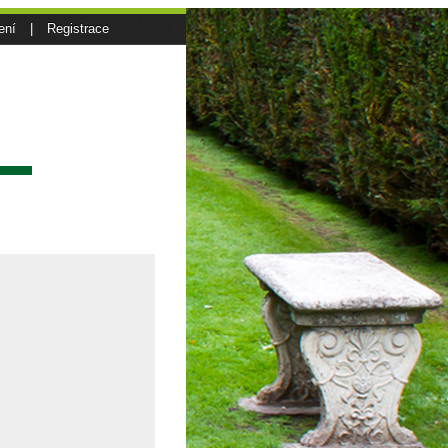
ení
|
Registrace
sí