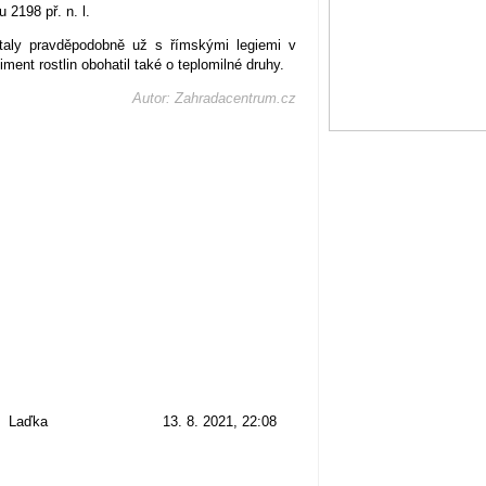
2198 př. n. l.
aly pravděpodobně už s římskými legiemi v
rtiment rostlin obohatil také o teplomilné druhy.
Autor: Zahradacentrum.cz
Laďka
13. 8. 2021, 22:08