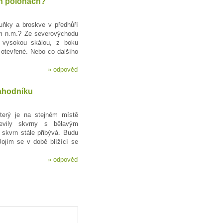
h polohách?
ňky a broskve v předhůří
 n.m.? Ze severovýchodu
o vysokou skálou, z boku
 otevřené. Nebo co dalšího
»
odpověď
jahodníku
který je na stejném místě
evily skvrny s bělavým
skvrn stále přibývá. Budu
Bojím se v době blížící se
»
odpověď