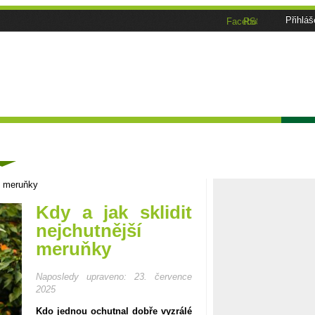
Přihláš
Facebook
RSS
Tématické speciály
Zahrádkářský kalendář
Poča
ánky
ší meruňky
Kdy a jak sklidit
nejchutnější
meruňky
Naposledy upraveno:
23. července
2025
Kdo jednou ochutnal dobře vyzrálé