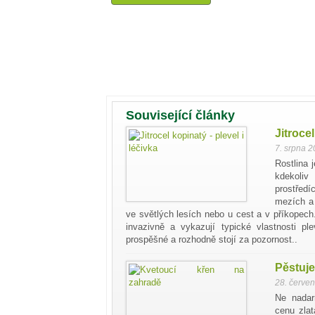
Související články
Jitroce
7. srpna 
Rostlina 
kdekoliv
prostřed
mezích a 
ve světlých lesích nebo u cest a v příkopec
invazivně a vykazují typické vlastnosti p
prospěšné a rozhodně stojí za pozornost..
Pěstuje
28. červe
Ne nadar
cenu zlat