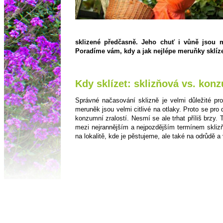
sklizené předčasně. Jeho chuť i vůně jsou m
Poradíme vám, kdy a jak nejlépe meruňky sklíze
Kdy sklízet: sklizňová vs. kon
Správné načasování sklizně je velmi důležité pr
meruněk jsou velmi citlivé na otlaky. Proto se pro 
konzumní zralostí. Nesmí se ale trhat příliš brzy. T
mezi nejrannějším a nejpozdějším termínem sklizň
na lokalitě, kde je pěstujeme, ale také na odrůdě a