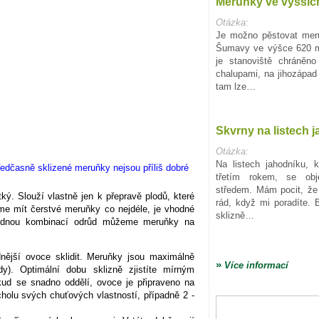
Meruňky ve vyššíc
Otázka:
Je možno pěstovat meru
Šumavy ve výšce 620 m
je stanoviště chráněn
chalupami, na jihozápad
tam lze…
Skvrny na listech 
Otázka:
Na listech jahodníku, 
třetím rokem, se obj
středem. Mám pocit, že 
ký. Slouží vlastně jen k přepravě plodů, které
rád, když mi poradíte. 
me mít čerstvé meruňky co nejdéle, je vhodné
sklizně…
hodnou kombinací odrůd můžeme meruňky na
nější ovoce sklidit. Meruňky jsou maximálně
»
Více informací
dy). Optimální dobu sklizně zjistíte mírným
ud se snadno oddělí, ovoce je připraveno na
holu svých chuťových vlastností, případně 2 -