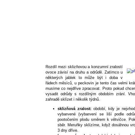
Rozdíl mezi sklizňovou a konzumní zralostí
ovoce závisí na druhu a odrůdě. Zatímco u
některých jablek to může být i doba v
řádech měsíců, u peckovin je tento čas velmi krát
musíme co nejdříve zpracovat. Proto pokud chce
vysadit odrůdy s rozdílným obdobím zrání. V
zahradě sklízet i několik týdnů.
sklizňová zralost:
období, kdy je nejvhod
vybarvené (vybarvení se liší podle odrů
pootočením plodu směrem k větvičce. Pok
sběr. Meruňky sklízíme, když dosáhnou vrc
3 dny dříve.