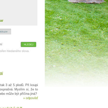
ar
iskuze
kořen hledaného slova.
dí
tak 3 až 5 plodů. Při koupi
sprašná. Myslím si, že to
Nebo může být příčina jiná?
»
odpověď