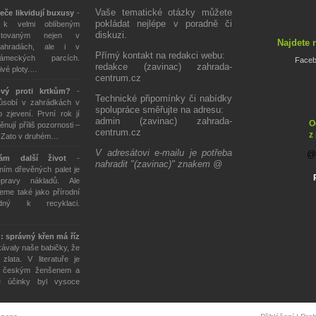
Vaše tematické otázky můžete
eče likvidují buxusy
-
pokládat nejlépe v poradně či
 k velmi oblíbeným
diskuzi.
stovaným nejen v
Najdete 
ahradách, ale i v
Přímý kontakt na redakci webu:
ámeckých parcích.
Face
redakce (zavinac) zahrada-
živé ploty.…
centrum.cz
ový proti krtkům?
-
Technické připomínky či nabídky
působí v zahrádkách v
spolupráce směřujte na adresu:
 zjevení. První rok jí
admin (zavinac) zahrada-
O
ěnují příliš pozornosti –
centrum.cz
z
. Zato v druhém…
V adresátovi e-mailu je potřeba
tám další život
-
nahradit "(zavinac)" znakem @
ím dřevěných palet je
epravy nákladů. Ale
eme také jako přírodní
odný k recyklaci.
: správný křen má říz
kávaly naše babičky, že
lata. V literatuře je
n českým ženšenem a
é účinky byl vysoce