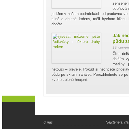
ženšenem
oceňován 
je křen v našich podmínkách od pradávna vel
silné a chutné kořeny, měli bychom křenu i
dopřát.
Jak ne
půdu z
19. červe
Čím delš
dalším vy
rostliny
netouží – plevele. Pokud si nechcete přiděláva
půdu po sklizni zahálet. Porozhlédněte se p
zvolte zelené hnojení.
O nás
Nejčtenější čl