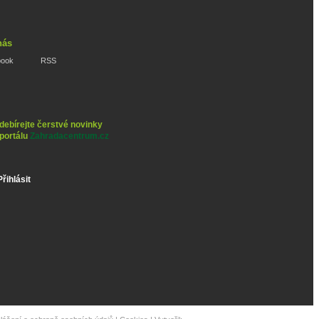
nás
book
RSS
debírejte čerstvé novinky
 portálu
Zahradacentrum.cz