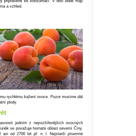
y připravené ke konzumaci. V této době mají
oma a vzhled.
nému rychlému kažení ovoce. Pozor musíme dát
tní plody.
vět
asnosti jedním z nejrozšířenějších ovocných
uněk se považuje hornatá oblast severní Číny.
 asi od 2700 let př. n. l. Nejstarší písemné