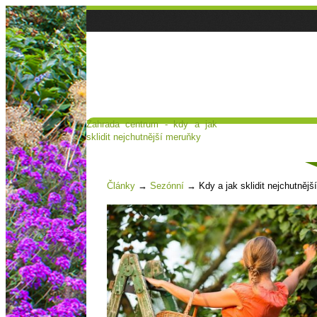
Zahrada centrum - kdy a jak
Hlavní strana
Poradna a diskuse
sklidit nejchutnější meruňky
Čl
Články
→
Sezónní
→
Kdy a jak sklidit nejchutněj