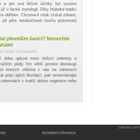
 a pro své léčivé účinky byl vysoce
již v řecké mytologii. Díky hluboké tradici
mi oblíben. Chceme-li však získat zdravé,
 při jeho nenáročnosti trochu pozornosti
dat plevelům šanci? Nenechte
ahálet
nce 2026
,
0 komentářů
í doba uplyne mezi sklizní zeleniny a
užitím půdy, tím větší prostor dostávají
, po kterých většina z nás na záhonech
t práci jejich likvidací, pak nenechávejte
o zeleninách s kratší dobou vegetace nebo
Zahrada cent
ánky
Kontaktní informace