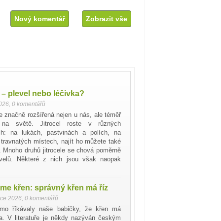
Nový komentář
Zobrazit vše
l – plevel nebo léčivka?
2026
,
0 komentářů
je značně rozšířená nejen u nás, ale téměř
 na světě. Jitrocel roste v různých
ích: na lukách, pastvinách a polích, na
travnatých místech, najít ho můžete také
h. Mnoho druhů jitrocele se chová poměrně
levelů. Některé z nich jsou však naopak
me křen: správný křen má říz
nce 2026
,
0 komentářů
mo říkávaly naše babičky, že křen má
a. V literatuře je někdy nazýván českým