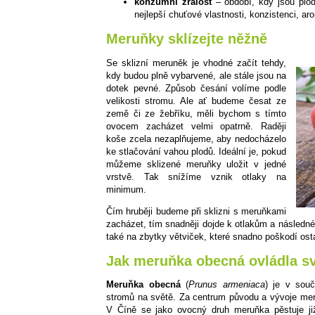
konzumní zralost
– období, kdy jsou plod
nejlepší chuťové vlastnosti, konzistenci, ar
Meruňky sklízejte něžně
Se sklizní meruněk je vhodné začít tehdy,
kdy budou plně vybarvené, ale stále jsou na
dotek pevné. Způsob česání volíme podle
velikosti stromu. Ale ať budeme česat ze
země či ze žebříku, měli bychom s tímto
ovocem zacházet velmi opatrně. Raději
koše zcela nezaplňujeme, aby nedocházelo
ke stlačování vahou plodů. Ideální je, pokud
můžeme sklizené meruňky uložit v jedné
vrstvě. Tak snížíme vznik otlaky na
minimum.
Čím hruběji budeme při sklizni s meruňkami
zacházet, tím snadněji dojde k otlakům a násled
také na zbytky větviček, které snadno poškodí osta
Jak meruňka obecná ovládla s
Meruňka obecná
(
Prunus armeniaca
) je v souč
stromů na světě. Za centrum původu a vývoje mer
V Číně se jako ovocný druh meruňka pěstuje již