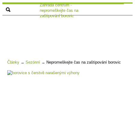
Zahrada centrum -
nepromeškejte čas na
zaštipování borovic
Články
→
Sezónní
→
Nepromeškejte čas na zaštipování borovic