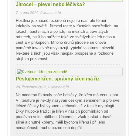
Jitrocel – plevel nebo léčivka?
7. srpna 2026
,
0 komentářů
Rostlina je značně rozšířená nejen u nás, ale téměř
kdekoliv na světě. Jitrocel roste v různých prostředích: na
lukách, pastvinách a polích, na mezích a travnatých
místech, najít ho můžete také ve světlých lesích nebo u
cest a v příkopech. Mnoho druhů jitrocele se chová
poměrně invazivně a vykazují typické vlastnosti plevelů.
Některé z nich jsou však naopak prospěšné a rozhodně
stojí za pozornost..
Pěstujeme křen: správný křen má říz
28. července 2026
,
0 komentářů
Ne nadarmo říkávaly naše babičky, že křen má cenu zlata.
V literatuře je někdy nazýván českým ženšenem a pro své
léčivé účinky byl vysoce oceňován již v řecké mytologii.
Díky hluboké tradici je křen v našich podmínkách od
pradávna velmi oblíben. Chceme-li však získat zdravé,
silné a chutné kořeny, měli bychom křenu i při jeho
nenáročnosti trochu pozornosti dopřát.