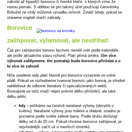
zakrslé až trpasličí borovice či horské kleče, o kterých víme že
rostou pomalu. S oblibou se pro takový účel používají čarověníky.
Bohužel ne vždy můžeme výsadbu ovlivnit. Zvlášť tehdy, pokud se
staneme majiteli starší zahrady.
Borovice
zaštipovat, vylamovat, ale nestříhat!
Čas pro zaštipování borovic bychom neměli volit podle kalendáře,
ale podle aktuálního stavu výhonů. Platí přímá úměra:
čím více
výhonek zaštípneme, tím pomaleji bude borovice přirůstat a o
to více se zahustí
.
Níže uvedené rady platí hlavně pro borovice vysazené ve volné
půdě. Pokud se rozhodneme tvarovat borovici jako bonsaj, je vhodné
nahlédnout do odborné literatury či specializovaných webů.
Bonsajisté se totiž snaží nejen ovlivnit délku přírůstků, ale také
délku jehlic.
kdy
– počkáme na čerstvě narašené výhony (obvykle v
květnu). Narašené výhony jsou měkké a ohebné, snadno je
poznáme podle světle zelené barvy. Podle druhu dorůstají
délky od 5 do 20 cm. Pokud chceme borovice zaštipovat, je
nejvhodnější začít už u menších stromků.