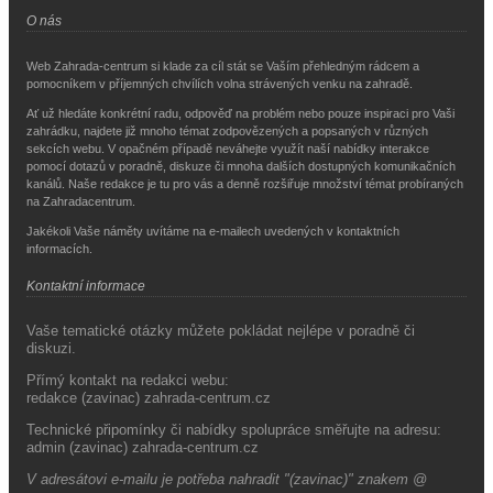
O nás
Web Zahrada-centrum si klade za cíl stát se Vaším přehledným rádcem a
pomocníkem v příjemných chvílích volna strávených venku na zahradě.
Ať už hledáte konkrétní radu, odpověď na problém nebo pouze inspiraci pro Vaši
zahrádku, najdete již mnoho témat zodpovězených a popsaných v různých
sekcích webu. V opačném případě neváhejte využít naší nabídky interakce
pomocí dotazů v poradně, diskuze či mnoha dalších dostupných komunikačních
kanálů. Naše redakce je tu pro vás a denně rozšiřuje množství témat probíraných
na Zahradacentrum.
Jakékoli Vaše náměty uvítáme na e-mailech uvedených v kontaktních
informacích.
Kontaktní informace
Vaše tematické otázky můžete pokládat nejlépe v poradně či
diskuzi.
Přímý kontakt na redakci webu:
redakce (zavinac) zahrada-centrum.cz
Technické připomínky či nabídky spolupráce směřujte na adresu:
admin (zavinac) zahrada-centrum.cz
V adresátovi e-mailu je potřeba nahradit "(zavinac)" znakem @