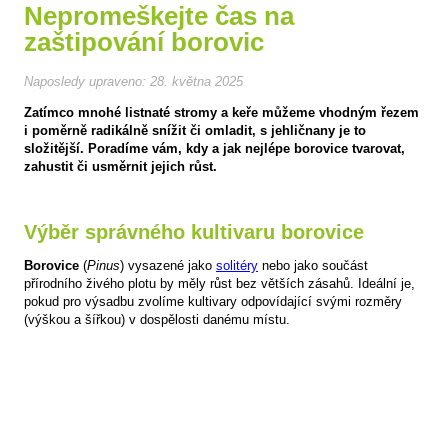
Nepromeškejte čas na
zaštipování borovic
Naposledy upraveno:
28. května 2025
Zatímco mnohé listnaté stromy a keře můžeme vhodným řezem
i poměrně radikálně snížit či omladit, s jehličnany je to
složitější. Poradíme vám, kdy a jak nejlépe borovice tvarovat,
zahustit či usměrnit jejich růst.
Výběr správného kultivaru borovice
Borovice
(
Pinus
) vysazené jako
solitéry
nebo jako součást
přírodního živého plotu by měly růst bez větších zásahů. Ideální je,
pokud pro výsadbu zvolíme kultivary odpovídající svými rozměry
(výškou a šířkou) v dospělosti danému místu.