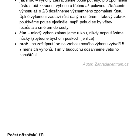
jak moc
– výhony zakracujeme podle potřeby, pro zpomalení
růstu stačí zkrácení výhonu o třetinu až polovinu. Zkrácením
výhonu až o 2/3 dosáhneme významného zpomalení růstu.
Úplné vylomení zastaví růst daným směrem. Takový zákrok
používáme pouze ojediněle, např. pokud se by větev
rozrůstala směrem do cesty.
čím
– mladý výhon zalamujeme rukou, nikdy nepoužíváme
nůžky (zbytečně bychom poškodili jehlice)
proč
- po zaštípnutí se na vrcholu nového výhonu vytvoří 5 –
7 menších výhonů. Tím v budoucnu dosáhneme většího
zahuštění.
Autor: Zahradacentrum.cz
Počet příspěvků (1)