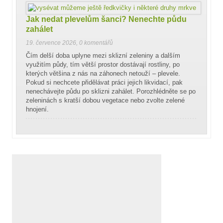
Jak nedat plevelům šanci? Nenechte půdu
zahálet
19. července 2026
,
0 komentářů
Čím delší doba uplyne mezi sklizní zeleniny a dalším
využitím půdy, tím větší prostor dostávají rostliny, po
kterých většina z nás na záhonech netouží – plevele.
Pokud si nechcete přidělávat práci jejich likvidací, pak
nenechávejte půdu po sklizni zahálet. Porozhlédněte se po
zeleninách s kratší dobou vegetace nebo zvolte zelené
hnojení.