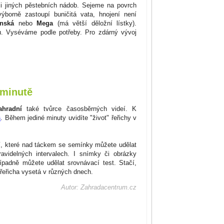
i jiných pěstebních nádob. Sejeme na povrch
ýborně zastoupí buničitá vata, hnojení není
nská
nebo
Mega
(má větší děložní lístky).
u. Vyséváme podle potřeby. Pro zdárný vývoj
 minutě
ahradní
také tvůrce časosběrných videí. K
s
. Během jediné minuty uvidíte "život" řeřichy v
í, které nad táckem se semínky můžete udělat
avidelných intervalech. I snímky či obrázky
padně můžete udělat srovnávací test. Stačí,
řeřicha vysetá v různých dnech.
Autor: Zahradacentrum.cz