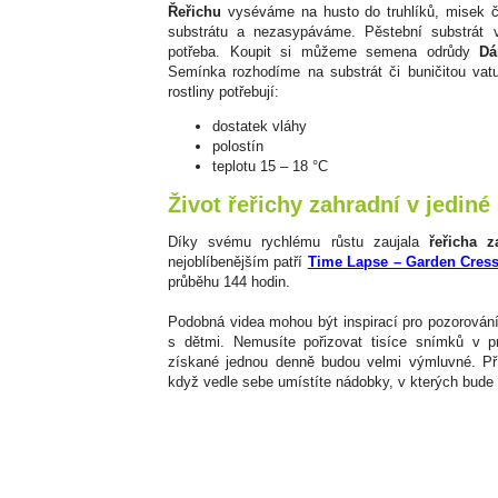
Řeřichu
vyséváme na husto do truhlíků, misek č
substrátu a nezasypáváme. Pěstební substrát v
potřeba. Koupit si můžeme semena odrůdy
Dá
Semínka rozhodíme na substrát či buničitou vat
rostliny potřebují:
dostatek vláhy
polostín
teplotu 15 – 18 °C
Život řeřichy zahradní v jediné
Díky svému rychlému růstu zaujala
řeřicha z
nejoblíbenějším patří
Time Lapse – Garden Cres
průběhu 144 hodin.
Podobná videa mohou být inspirací pro pozorován
s dětmi. Nemusíte pořizovat tisíce snímků v pr
získané jednou denně budou velmi výmluvné. Pří
když vedle sebe umístíte nádobky, v kterých bude 