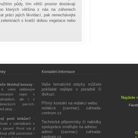
užitím půdy, tím větší prostor dostávají
, po kterých většina z nás na záhonech
t práci jejich likvidací, pak nenechávejte
o zeleninách s kratší dobou vegetace nebo
Zahrada
centrum
ánky
Kontaktní informace
Vaše tematické otázky můžete
eče likvidují buxusy
-
pokládat nejlépe v poradně či
 k velmi oblíbeným
diskuzi.
stovaným nejen v
Najdete 
ahradách, ale i v
Přímý kontakt na redakci webu:
ámeckých parcích.
Face
redakce (zavinac) zahrada-
živé ploty.…
centrum.cz
ový proti krtkům?
-
Technické připomínky či nabídky
působí v zahrádkách v
spolupráce směřujte na adresu:
 zjevení. První rok jí
admin (zavinac) zahrada-
O
ěnují příliš pozornosti –
centrum.cz
z