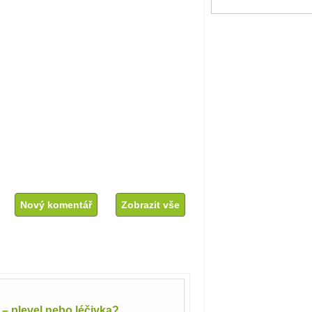
Nový komentář
Zobrazit vše
l – plevel nebo léčivka?