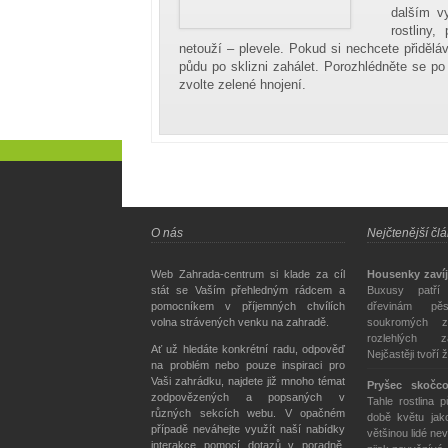
dalším vy
rostliny
netouží – plevele. Pokud si nechcete přiděláva
půdu po sklizni zahálet. Porozhlédněte se p
zvolte zelené hnojení.
O nás
Nejčtenější čl
Web Zahrada-centrum si klade za cíl
Housenky zavíj
stát se Vaším přehledným rádcem a
Buxusy patří
pomocníkem v příjemných chvílích
dřevinám pě
volna strávených venku na zahradě.
soukromých z
rozlehlých z
Ať už hledáte konkrétní radu, odpověď
Nejčastěji tvoří 
na problém nebo pouze inspiraci pro
Vaši zahrádku, najdete již mnoho témat
Pryšec skočc
zodpovězených a popsaných v
Tahle rostlina 
různých sekcích webu. V opačném
době květu jako
případě neváhejte využít naší nabídky
většinou lidé nev
interakce pomocí dotazů v poradně,