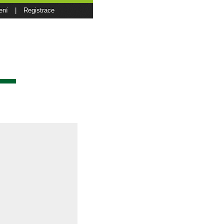
ení
|
Registrace
sí