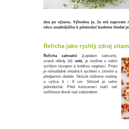
dva po výsevu. Výhodou je, že má naprosto m
něco snadnějšího k pěstování budeme hledat je
Řeřicha jako rychlý zdroj vita
Řeřicha zahradní
(
Lepidum sativum
),
zvaná někdy též
setá
, je rostlina s velmi
rychlým vývojem a krátkou vegetací. Proto
je mimořádně vhodná k rychlení v zimním a
předjarním období. Sklízet můžeme rostliny
o výšce 6 – 8 cm. Sklizeň je velmi
jednoduchá. Před konzumací stačí nať
ustřihnout těsně nad substrátem.