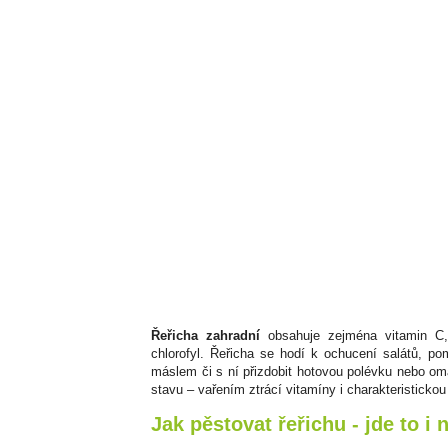
Řeřicha zahradní
obsahuje zejména vitamin C, 
chlorofyl. Řeřicha se hodí k ochucení salátů, p
máslem či s ní přizdobit hotovou polévku nebo o
stavu – vařením ztrácí vitamíny i charakteristickou
Jak pěstovat řeřichu - jde to i