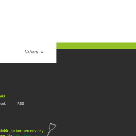
Nahoru
nás
book
RSS
debírejte čerstvé novinky
 portálu
Zahradacentrum.cz