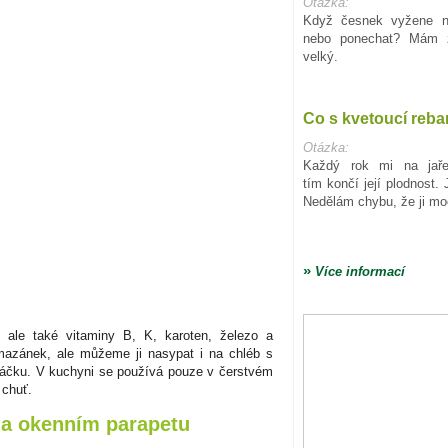
Otázka:
Když česnek vyžene n
nebo ponechat? Mám 
velký.
Co s kvetoucí reb
Otázka:
Každý rok mi na jaře
tím končí její plodnost.
Nedělám chybu, že ji mo
»
Více informací
ale také vitaminy B, K, karoten, železo a
omazánek, ale můžeme ji nasypat i na chléb s
máčku. V kuchyni se používá pouze v čerstvém
 chuť.
 na okenním parapetu