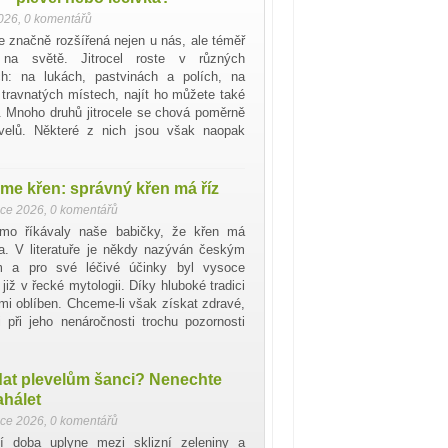
2026
,
0 komentářů
je značně rozšířená nejen u nás, ale téměř
 na světě. Jitrocel roste v různých
ích: na lukách, pastvinách a polích, na
travnatých místech, najít ho můžete také
h. Mnoho druhů jitrocele se chová poměrně
levelů. Některé z nich jsou však naopak
me křen: správný křen má říz
nce 2026
,
0 komentářů
mo říkávaly naše babičky, že křen má
a. V literatuře je někdy nazýván českým
 a pro své léčivé účinky byl vysoce
již v řecké mytologii. Díky hluboké tradici
mi oblíben. Chceme-li však získat zdravé,
 při jeho nenáročnosti trochu pozornosti
dat plevelům šanci? Nenechte
ahálet
nce 2026
,
0 komentářů
í doba uplyne mezi sklizní zeleniny a