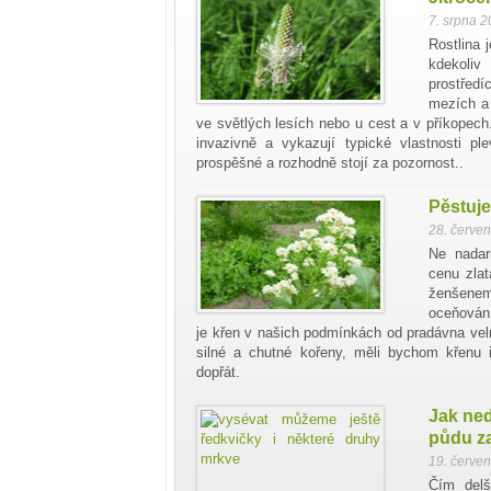
7. srpna 
Rostlina 
kdekoliv
prostřed
mezích a 
ve světlých lesích nebo u cest a v příkopec
invazivně a vykazují typické vlastnosti p
prospěšné a rozhodně stojí za pozornost..
Pěstuje
28. červe
Ne nadar
cenu zlat
ženšenem
oceňován 
je křen v našich podmínkách od pradávna vel
silné a chutné kořeny, měli bychom křenu i
dopřát.
Jak ne
půdu z
19. červe
Čím delš