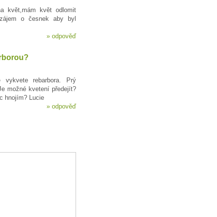
a květ,mám květ odlomit
zájem o česnek aby byl
»
odpověď
arborou?
 vykvete rebarbora. Prý
 Je možné kvetení předejít?
c hnojím? Lucie
»
odpověď