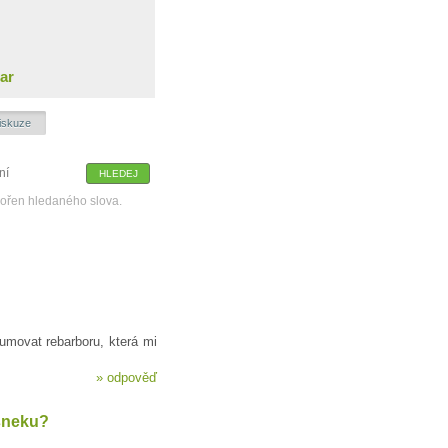
ar
iskuze
kořen hledaného slova.
movat rebarboru, která mi
»
odpověď
sneku?