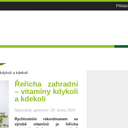
Přihláš
Facebook
RSS
Tématické speciály
Zahrádkářský kalendář
Poča
ánky
kdykoli a kdekoli
Řeřicha zahradní
– vitamíny kdykoli
a kdekoli
Naposledy upraveno:
20. února 2024
Rychlostním rekordmanem ve
výrobě vitamínů je řeřicha