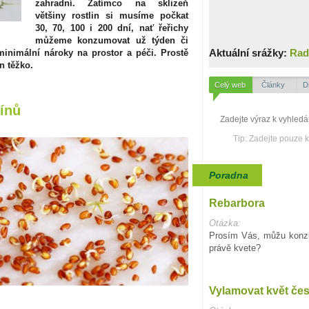
zahradní. Zatímco na sklizeň
většiny rostlin si musíme počkat
30, 70, 100 i 200 dní, nať řeřichy
můžeme konzumovat už týden či
Aktuální srážky:
Rad
inimální nároky na prostor a péči. Prostě
n těžko.
Celý web
Články
D
mínů
Tip: Zadejte pouze 
Poradna
Rebarbora
Otázka:
Prosím Vás, můžu konzu
právě kvete?
Vylamovat květ če