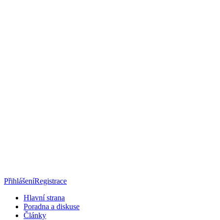
Přihlášení
Registrace
Hlavní strana
Poradna a diskuse
Články