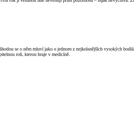
rvní rok jí většinou lidé nevěnují příliš pozornosti – nijak nevyčnívá. 
odou se o něm mluví jako o jednom z nejkrásnějších vysokých bodláků.
pitelnou roli, kterou hraje v medicíně.