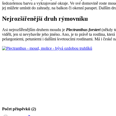
šedozelenou barvu a vykrajované okraje. Ve své domovině roste moud j
jej můžete umístit do zahrady, na balkon či okenní parapet. Dalším dr
Nejrozšířenější druh rýmovníku
Asi nejrozšířenějším druhem moudu je
Plectranthus forsteri
(někdy t
viděli, jen si nevybavíte jeho jméno. Ano, je to právě ta rostlina, kt
pelargoniemi, petuniemi i dalšími kvetoucími rostlinami. Má i české n
Počet příspěvků (2)