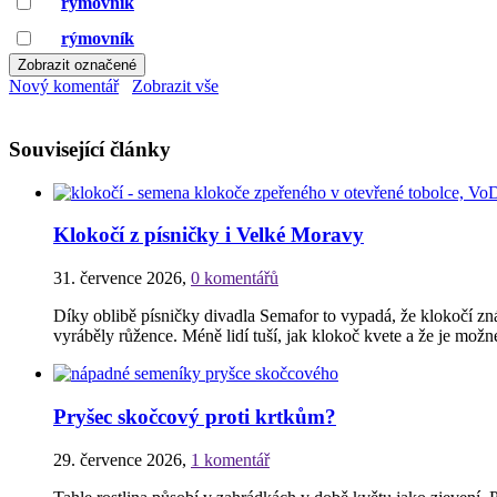
rymovnik
rýmovník
Nový komentář
Zobrazit vše
Související články
Klokočí z písničky i Velké Moravy
31. července 2026
,
0 komentářů
Díky oblibě písničky divadla Semafor to vypadá, že klokočí zná 
vyráběly růžence. Méně lidí tuší, jak klokoč kvete a že je mož
Pryšec skočcový proti krtkům?
29. července 2026
,
1 komentář