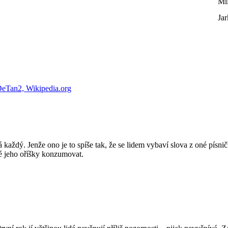
Mi
Jar
každý. Jenže ono je to spíše tak, že se lidem vybaví slova z oné písnič
né jeho oříšky konzumovat.