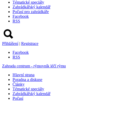
Tématické speciály
Zahrádkářský kalendář
Počasí pro zahrádkáře
Facebook
RSS
Přihlášení
|
Registrace
Facebook
RSS
Zahrada centrum - rýmovník léčí rýmu
Hlavní strana
Poradna a diskuse
Články
Tématické speciály
Zahrádkářský kalendář
Počasí