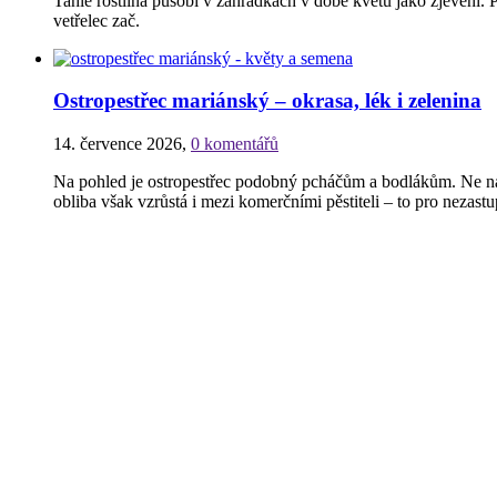
Tahle rostlina působí v zahrádkách v době květu jako zjevení. P
vetřelec zač.
Ostropestřec mariánský – okrasa, lék i zelenina
14. července 2026
,
0 komentářů
Na pohled je ostropestřec podobný pcháčům a bodlákům. Ne náh
obliba však vzrůstá i mezi komerčními pěstiteli – to pro nezastu