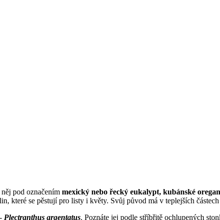
a něj pod označením
mexický nebo řecký eukalypt, kubánské oregan
in, které se pěstují pro listy i květy. Svůj původ má v teplejších částe
 -
Plectranthus argentatus
. Poznáte jej podle stříbřitě ochlupených ston