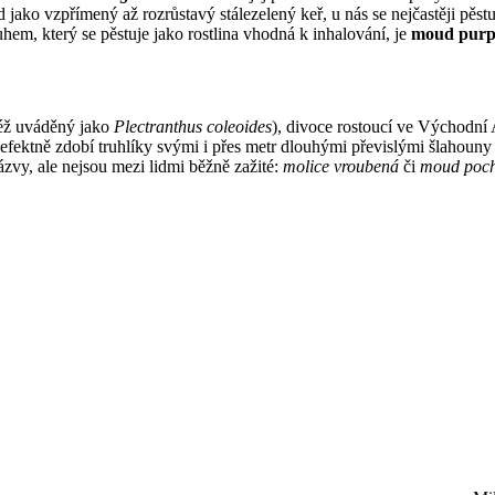
ako vzpřímený až rozrůstavý stálezelený keř, u nás se nejčastěji pěstu
uhem, který se pěstuje jako rostlina vhodná k inhalování, je
moud purp
éž uváděný jako
Plectranthus coleoides
), divoce rostoucí ve Východní 
erá efektně zdobí truhlíky svými i přes metr dlouhými převislými šlahoun
ázvy, ale nejsou mezi lidmi běžně zažité:
molice vroubená
či
moud poch