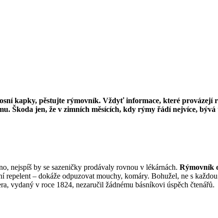
osní kapky, pěstujte rýmovník. Vždyť informace, které provázejí r
ěmu. Škoda jen, že v zimních měsících, kdy rýmy řádí nejvíce, bývá 
, nejspíš by se sazeničky prodávaly rovnou v lékárnách.
Rýmovník o
dní repelent – dokáže odpuzovat mouchy, komáry. Bohužel, ne s každo
ra, vydaný v roce 1824, nezaručil žádnému básníkovi úspěch čtenářů.