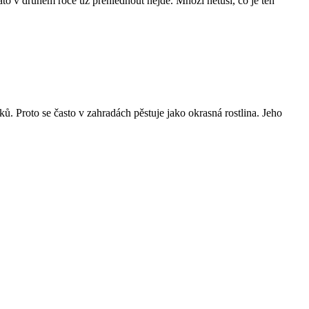
Zato v druhém roce už přehlédnout nejde. Mnozí netuší, co je ten
 Proto se často v zahradách pěstuje jako okrasná rostlina. Jeho