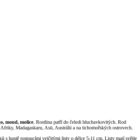
o, moud, molice
. Rostlina patří do čeledi hluchavkovitých. Rod
ch Afriky, Madagaskaru, Asii, Austrálii a na tichomořských ostrovech.
ků s hustě rostoucími vejčitými listy o délce 5-11 cm. Listy mají světle