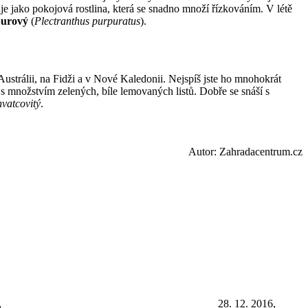
je jako pokojová rostlina, která se snadno množí řízkováním. V létě
urový
(
Plectranthus purpuratus
).
Austrálii, na Fidži a v Nové Kaledonii. Nejspíš jste ho mnohokrát
y s množstvím zelených, bíle lemovaných listů. Dobře se snáší s
vatcovitý
.
Autor: Zahradacentrum.cz
28. 12. 2016,