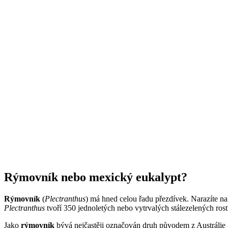
Rýmovník nebo mexický eukalypt?
Rýmovník
(
Plectranthus
) má hned celou řadu přezdívek. Narazíte n
Plectranthus
tvoří 350 jednoletých nebo vytrvalých stálezelených rostl
Jako
rýmovník
bývá nejčastěji označován druh původem z Austrálie