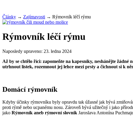
Články
→
Zajímavosti
→
Rýmovník léčí rýmu
Rýmovník léčí rýmu
Naposledy upraveno:
23. ledna 2024
Až by se chtělo říci: zapomeňte na kapesníky, neshánějte žádné n
utrhnout lístek, rozemnout jej lehce mezi prsty a čichnout si k n
Domácí rýmovník
Kdyby účinky rýmovníku byly opravdu tak úžasné jak bývá zmiňováno
proti rýmě nebo ucpanému nosu. Zároveň bývá užitečný i jako příro
jako
Rýmovník aneb rýmovní slovník
Jaroslava Antonína Puchmaje