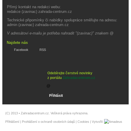
Přímý kontakt na redakci webu:
redakce (zavinac) zahrada-centrum.cz
Technické připomínky či nabídky spolupráce směřujte na adresu:
admin (zavinac) zahrada-centrum.cz
V adresátovi e-mailu je potřeba nahradit "(zavinac)" znakem @
Najdete nás
Facebook
RSS
Odebírejte čerstvé novinky
z portálu
Zahradacentrum.cz
(C) 2013 •
Zahradacentrum.cz
. Veškerá práva vyhrazena.
Přihlášení
|
Prohlášení o ochraně osobních údajů
|
Cookies
| Vytvořil: