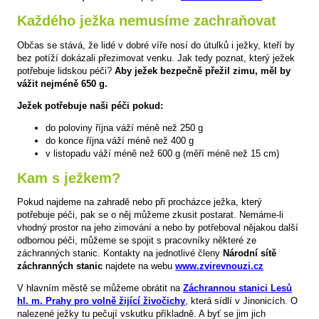
Každého ježka nemusíme zachraňovat
Občas se stává, že lidé v dobré víře nosí do útulků i ježky, kteří by
bez potíží dokázali přezimovat venku. Jak tedy poznat, který ježek
potřebuje lidskou péči?
Aby ježek bezpečně přežil zimu, měl by
vážit nejméně 650 g.
Ježek potřebuje naši péči pokud:
do poloviny října váží méně než 250 g
do konce října váží méně než 400 g
v listopadu váží méně než 600 g (měří méně než 15 cm)
Kam s ježkem?
Pokud najdeme na zahradě nebo při procházce ježka, který
potřebuje péči, pak se o něj můžeme zkusit postarat. Nemáme-li
vhodný prostor na jeho zimování a nebo by potřeboval nějakou další
odbornou péči, můžeme se spojit s pracovníky některé ze
záchranných stanic. Kontakty na jednotlivé členy
Národní sítě
záchranných stanic
najdete na webu
www.zvirevnouzi.cz
V hlavním městě se můžeme obrátit na
Záchrannou stanici Lesů
hl. m. Prahy pro volně žijící živočichy
, která sídlí v Jinonicích. O
nalezené ježky tu pečují vskutku příkladně. A byť se jim jich