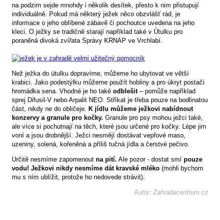
na podzim sejde mnohdy i několik desítek, přesto k nim přistupují
individuálně. Pokud má některý ježek něco obzvlášť rád, je
informace o jeho oblíbené zábavě či pochoutce uvedena na jeho
kleci. O ježky se tradičně starají například také v Útulku pro
poraněná divoká zvířata Správy KRNAP ve Vrchlabí.
Než ježka do útulku dopravíme, můžeme ho ubytovat ve větší
krabici. Jako podestýlku můžeme použít hobliny a pro úkryt postačí
hromádka sena. Vhodné je ho také
odblešit
– pomůže například
sprej Difusil-V nebo Arpalit NEO. Stříkat je třeba pouze na bodlinatou
část, nikdy ne do obličeje.
K jídlu můžeme ježkovi nabídnout
konzervy a granule pro kočky.
Granule pro psy mohou ježci také,
ale více si pochutnají na těch, které jsou určené pro kočky. Lépe jim
voní a jsou drobnější. Ježci nesmějí dostávat vepřové maso,
uzeniny, solená, kořeněná a příliš tučná jídla a čerstvé pečivo.
Určitě nesmíme zapomenout
na pití.
Ale pozor - dostat smí
pouze
vodu! Ježkovi nikdy nesmíme dát kravské mléko
(mohli bychom
mu s ním ublížit, protože ho nedovede strávit).
Autor: Zahradacentrum.cz