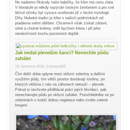
Ne nadarmo říkávaly naše babičky, že křen má cenu zlata.
V literatuře je někdy nazýván českým ženšenem a pro své
léčivé účinky byl vysoce oceňován již v řecké mytologii.
Díky hluboké tradici je křen v našich podmínkách od
pradávna velmi oblíben. Chceme-li však získat zdravé,
silné a chutné kořeny, měli bychom křenu i při jeho
nenáročnosti trochu pozornosti dopřát.
Jak nedat plevelům šanci? Nenechte půdu
zahálet
19. července 2026
,
0 komentářů
Čím delší doba uplyne mezi sklizní zeleniny a dalším
využitím půdy, tím větší prostor dostávají rostliny, po
kterých většina z nás na záhonech netouží – plevele.
Pokud si nechcete přidělávat práci jejich likvidací, pak
nenechávejte půdu po sklizni zahálet. Porozhlédněte se po
zeleninách s kratší dobou vegetace nebo zvolte zelené
hnojení.