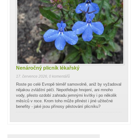
Nenáročný plicník lékařský
17. července 2026
,
0 komentářů
Roste po celé Evropě téměř samovolně, aniž by vyžadoval
nějakou zvláštní péči. Nepotřebuje hnojení, ani mnoho
vody, přesto ozdobí zahradu jemnými kvítky i po několik
měsíců v roce. Krom toho může přinést i jiné užitečné
benefity - jaké jsou přínosy pěstování plicníku?