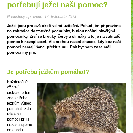
potřebují ježci naši pomoc?
Naposledy upraveno:
14. listopadu 2023
Ježci jsou pro své okolí velmi užiteční. Pokud jim připravíme
na zahrádce dostatečné podmínky, budou našimi skvělými
pomocníky. Živí se brouky, červy a slimáky a to je na zahradě
pomoc k nezaplacení. Ale mohou nastat situace, kdy bez naší
pomoci nemají šanci přežít zimu. Pak bychom zase měli
pomoci my jim.
Je potřeba ježkům pomáhat?
Každoročně
ožívají
diskuse o tom,
zda je třeba
ježkům vůbec
pomáhat. Zda
takovou
pomocí příliš
nezasahujeme
do chodu