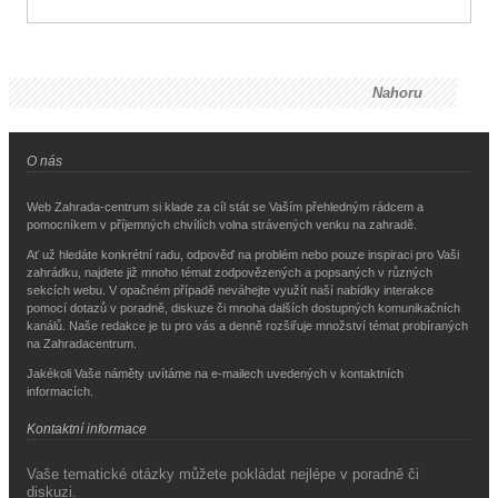
Nahoru
O nás
Web Zahrada-centrum si klade za cíl stát se Vaším přehledným rádcem a
pomocníkem v příjemných chvílích volna strávených venku na zahradě.
Ať už hledáte konkrétní radu, odpověď na problém nebo pouze inspiraci pro Vaši
zahrádku, najdete již mnoho témat zodpovězených a popsaných v různých
sekcích webu. V opačném případě neváhejte využít naší nabídky interakce
pomocí dotazů v poradně, diskuze či mnoha dalších dostupných komunikačních
kanálů. Naše redakce je tu pro vás a denně rozšiřuje množství témat probíraných
na Zahradacentrum.
Jakékoli Vaše náměty uvítáme na e-mailech uvedených v kontaktních
informacích.
Kontaktní informace
Vaše tematické otázky můžete pokládat nejlépe v poradně či
diskuzi.