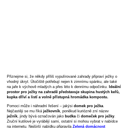
Přiznejme si, že někdy příliš vypulírované zahrady připraví ježky o
vhodný úkryt. Útočiště potřebují nejen k zimnímu spánku, ale také
na jaře k výchově mladých a přes léto k dennímu odpočinku.
Ideální
prostor pro ježky na zahradě představuje skupina hustých keřů,
kupka dříví a listí a volně přístupná hromádka kompostu.
Pomoci může i náhradní řešení – jakýsi
domek pro ježka
.
Nejčastěji se mu říká
ježkovník
, poněkud kuriózně zní název
ježník
, jindy bývá označován jako
budka
či
domeček pro ježky
.
Zruční kutilové je vyrábějí sami, ostatní si mohou vybrat v nabídce
na internetu. Nejširší nabídku připravila
Zelená domácnost