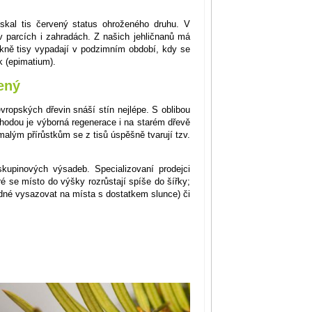
skal tis červený status ohroženého druhu. V
v parcích i zahradách. Z našich jehličnanů má
ěkně tisy vypadají v podzimním období, kdy se
 (epimatium).
ený
evropských dřevin snáší stín nejlépe. S oblibou
ýhodou je výborná regenerace i na starém dřevě
malým přírůstkům se z tisů úspěšně tvarují tzv.
skupinových výsadeb. Specializovaní prodejci
ré se místo do výšky rozrůstají spíše do šířky;
hodné vysazovat na místa s dostatkem slunce) či