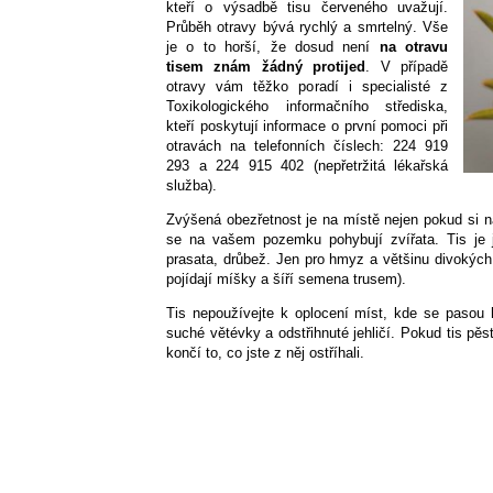
kteří o výsadbě tisu červeného uvažují.
Průběh otravy bývá rychlý a smrtelný. Vše
je o to horší, že dosud není
na otravu
tisem znám žádný protijed
. V případě
otravy vám těžko poradí i specialisté z
Toxikologického informačního střediska,
kteří poskytují informace o první pomoci při
otravách na telefonních číslech: 224 919
293 a 224 915 402 (nepřetržitá lékařská
služba).
Zvýšená obezřetnost je na místě nejen pokud si na
se na vašem pozemku pohybují zvířata. Tis je 
prasata, drůbež. Jen pro hmyz a většinu divokých
pojídají míšky a šíří semena trusem).
Tis nepoužívejte k oplocení míst, kde se pasou 
suché větévky a odstřihnuté jehličí. Pokud tis pěs
končí to, co jste z něj ostříhali.