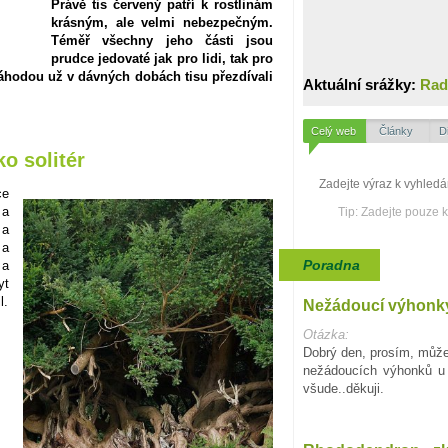
Právě tis červený patří k rostlinám
krásným, ale velmi nebezpečným.
Téměř všechny jeho části jsou
prudce jedovaté jak pro lidi, tak pro
náhodou už v dávných dobách tisu přezdívali
Aktuální srážky:
Rad
Celý web
Články
D
ko solitér
ce
 a
Tip: Zadejte pouze 
 a
 a
Poradna
 a
yt
l.
Nežádoucí výhonky
Otázka:
Dobrý den, prosím, můžet
nežádoucích výhonků u 
všude..děkuji.