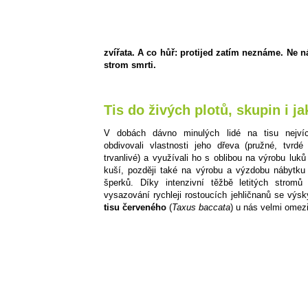
zvířata. A co hůř: protijed zatím neznáme. Ne 
strom smrti.
Tis do živých plotů, skupin i ja
V dobách dávno minulých lidé na tisu nejví
obdivovali vlastnosti jeho dřeva (pružné, tvrdé
trvanlivé) a využívali ho s oblibou na výrobu luků
kuší, později také na výrobu a výzdobu nábytku
šperků. Díky intenzivní těžbě letitých stromů
vysazování rychleji rostoucích jehličnanů se výsk
tisu červeného
(
Taxus baccata
) u nás velmi omezi