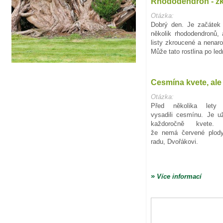
Rhododendron - zk
Otázka:
Dobrý den. Je začátek
několik rhododendronů, 
listy zkroucené a nenaro
Může tato rostlina po l
Cesmína kvete, ale
Otázka:
Před několika let
vysadili cesmínu. Je u
každoročně kvete.
že nemá červené plody
radu, Dvořákovi.
»
Více informací