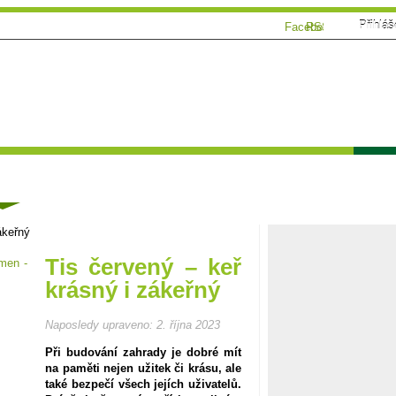
Přihláš
Facebook
RSS
Tématické speciály
Zahrádkářský kalendář
Poča
ánky
ákeřný
Tis červený – keř
krásný i zákeřný
Naposledy upraveno:
2. října 2023
Při budování zahrady je dobré mít
na paměti nejen užitek či krásu, ale
také bezpečí všech jejích uživatelů.