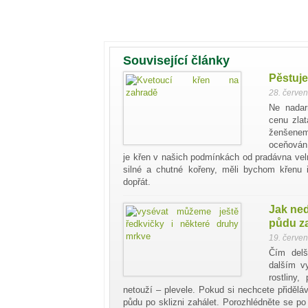
Související články
Pěstuje
28. červe
Ne nadar
cenu zlat
ženšenem
oceňován 
je křen v našich podmínkách od pradávna vel
silné a chutné kořeny, měli bychom křenu i
dopřát.
Jak ne
půdu z
19. červe
Čím delš
dalším vy
rostliny
netouží – plevele. Pokud si nechcete přiděláva
půdu po sklizni zahálet. Porozhlédněte se p