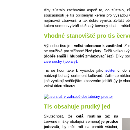
Aby zůstalo zachováno aspoň to, co zůstalo, zí
současnosti je tis oblíbeným keřem pro výsadbu 
nejtmavší zbarvení, a tak dobře vyniká. Zvlášť p
kolem semen vytváří dužnatý červený obal – míšek
Vhodné stanoviště pro tis červ
Výhodou tisu je i
velká tolerance k zastínění
. Z 
se využívá pro stříhané živé ploty. Další velkou v
(
dobře snáší i hluboký zmlazovací řez
). Díky po
živé sochy (topiary).
Tis se hodí také k výsadbě jako
solitér
či do 
nabízejí bohatý sortiment kultivarů. Zatímco někte
jiné vynikají světlejším zbarvením jehličí (ty je v
velmi útlou siluetou.
Tis obsahuje prudký jed
Skutečnost, že
celá rostlina
(až na
červené míšky obalující semena)
je prudce
jedovatá
, by měli mít na paměti všichni,