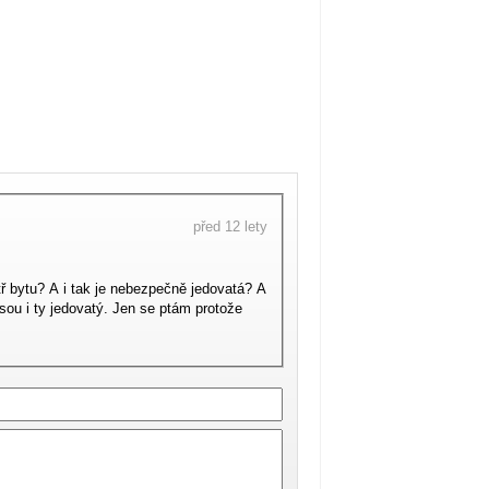
před 12 lety
tř bytu? A i tak je nebezpečně jedovatá? A
sou i ty jedovatý. Jen se ptám protože