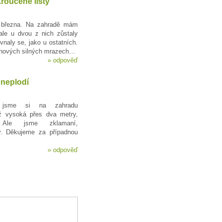
roucené listy
 března. Na zahradě mám
ale u dvou z nich zůstaly
vnaly se, jako u ostatních.
ednových silných mrazech…
»
odpověď
 neplodí
y jsme si na zahradu
ž vysoká přes dva metry,
 Ale jsme zklamaní,
. Děkujeme za případnou
»
odpověď