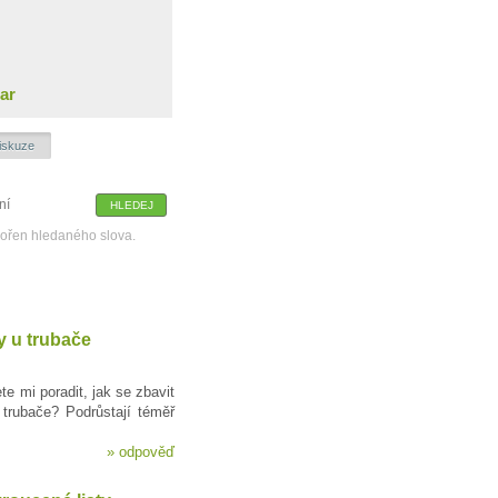
ar
iskuze
kořen hledaného slova.
 u trubače
e mi poradit, jak se zbavit
trubače? Podrůstají téměř
»
odpověď