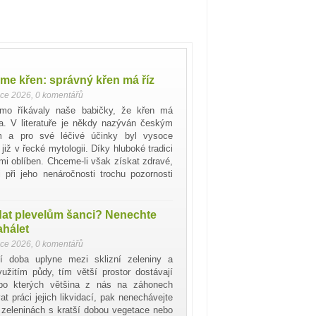
me křen: správný křen má říz
nce 2026
,
0 komentářů
mo říkávaly naše babičky, že křen má
a. V literatuře je někdy nazýván českým
 a pro své léčivé účinky byl vysoce
již v řecké mytologii. Díky hluboké tradici
mi oblíben. Chceme-li však získat zdravé,
 při jeho nenáročnosti trochu pozornosti
dat plevelům šanci? Nenechte
ahálet
nce 2026
,
0 komentářů
í doba uplyne mezi sklizní zeleniny a
užitím půdy, tím větší prostor dostávají
, po kterých většina z nás na záhonech
t práci jejich likvidací, pak nenechávejte
o zeleninách s kratší dobou vegetace nebo