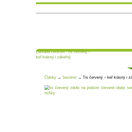
Zahrada centrum - tis červený –
Hlavní strana
Poradna a diskuse
keř krásný i zákeřný
Čl
Články
→
Sezónní
→
Tis červený – keř krásný i z