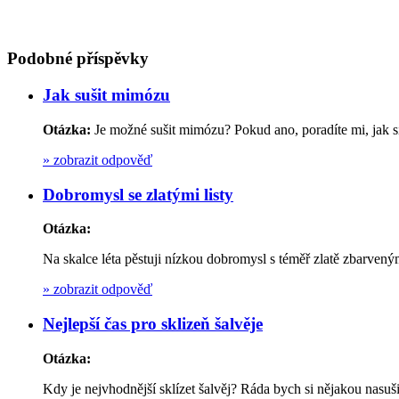
Podobné příspěvky
Jak sušit mimózu
Otázka:
Je možné sušit mimózu? Pokud ano, poradíte mi, jak si
»
zobrazit odpověď
Dobromysl se zlatými listy
Otázka:
Na skalce léta pěstuji nízkou dobromysl s téměř zlatě zbarveným
»
zobrazit odpověď
Nejlepší čas pro sklizeň šalvěje
Otázka:
Kdy je nejvhodnější sklízet šalvěj? Ráda bych si nějakou nasuši