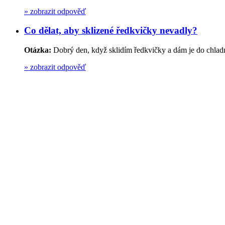
»
zobrazit odpověď
Co dělat, aby sklizené ředkvičky nevadly?
Otázka:
Dobrý den, když sklidím ředkvičky a dám je do chladn
»
zobrazit odpověď