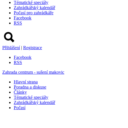
Tématické speciály
Zahrádkářský kalendář
Počasí pro zahrádkáře
Facebook
RSS
Přihlášení
|
Registrace
Facebook
RSS
Zahrada centrum - sušení makovic
Hlavní strana
Poradna a diskuse
Články
Tématické speciály
Zahrádkářský kalendář
Počasí