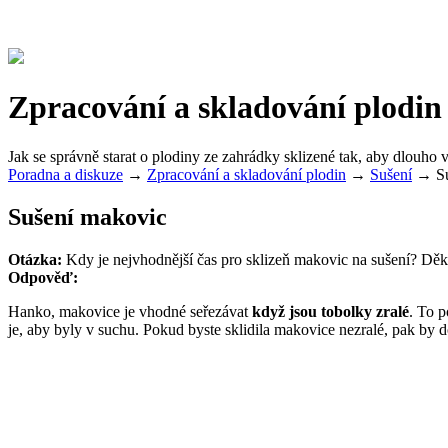
Zpracování a skladování plodin
Jak se správně starat o plodiny ze zahrádky sklizené tak, aby dlouho 
Poradna a diskuze
→
Zpracování a skladování plodin
→
Sušení
→
S
Sušení makovic
Otázka:
Kdy je nejvhodnější čas pro sklizeň makovic na sušení? Děk
Odpověď:
Hanko, makovice je vhodné seřezávat
když jsou tobolky zralé
. To p
je, aby byly v suchu. Pokud byste sklidila makovice nezralé, pak by do