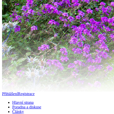
Přihlášení
Registrace
Hlavní strana
Poradna a diskuse
Články