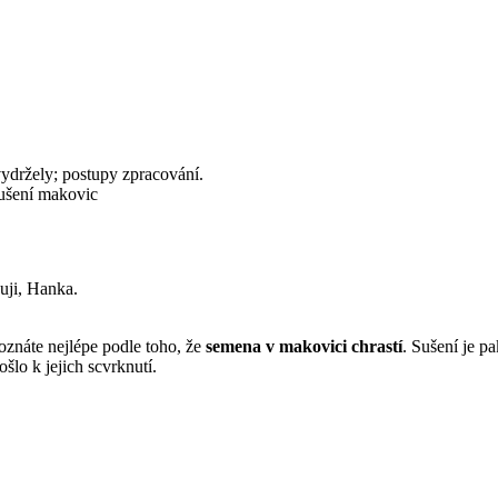
vydržely; postupy zpracování.
ušení makovic
uji, Hanka.
oznáte nejlépe podle toho, že
semena v makovici chrastí
. Sušení je p
šlo k jejich scvrknutí.