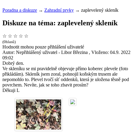
Poradna a diskuze
→
Zahradní prvky
→
zaplevelený skleník
Diskuze na téma: zaplevelený skleník
☆
☆
☆
☆
☆
(0hlasů)
Hodnotit mohou pouze přihlášení uživatelé
Autor: Nepřihlášený uživatel - Libor Březina , Vloženo: 04.9. 2022
09:02
Dobrý den.
Ve skleníku se mi pravidelně objevuje přímo koberec plevele (foto
přikládám). Skleník jsem zoral, pohnojil koňským trusem ale
nepomohlo to. Plevel tvočí síť oddenků, která je uložena těsně pod
povrchem. Nevíte, jak se toho zbavit prosím?
Děkuji L