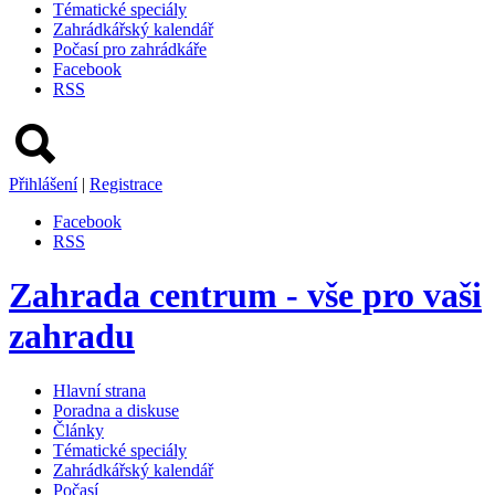
Tématické speciály
Zahrádkářský kalendář
Počasí pro zahrádkáře
Facebook
RSS
Přihlášení
|
Registrace
Facebook
RSS
Zahrada centrum - vše pro vaši
zahradu
Hlavní strana
Poradna a diskuse
Články
Tématické speciály
Zahrádkářský kalendář
Počasí