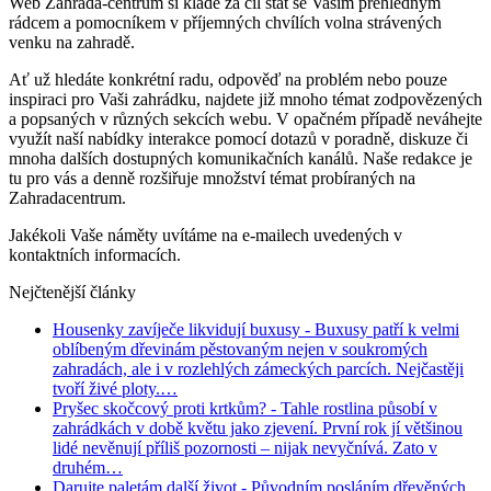
Web Zahrada-centrum si klade za cíl stát se Vaším přehledným
rádcem a pomocníkem v příjemných chvílích volna strávených
venku na zahradě.
Ať už hledáte konkrétní radu, odpověď na problém nebo pouze
inspiraci pro Vaši zahrádku, najdete již mnoho témat zodpovězených
a popsaných v různých sekcích webu. V opačném případě neváhejte
využít naší nabídky interakce pomocí dotazů v poradně, diskuze či
mnoha dalších dostupných komunikačních kanálů. Naše redakce je
tu pro vás a denně rozšiřuje množství témat probíraných na
Zahradacentrum.
Jakékoli Vaše náměty uvítáme na e-mailech uvedených v
kontaktních informacích.
Nejčtenější články
Housenky zavíječe likvidují buxusy
- Buxusy patří k velmi
oblíbeným dřevinám pěstovaným nejen v soukromých
zahradách, ale i v rozlehlých zámeckých parcích. Nejčastěji
tvoří živé ploty.…
Pryšec skočcový proti krtkům?
- Tahle rostlina působí v
zahrádkách v době květu jako zjevení. První rok jí většinou
lidé nevěnují příliš pozornosti – nijak nevyčnívá. Zato v
druhém…
Darujte paletám další život
- Původním posláním dřevěných