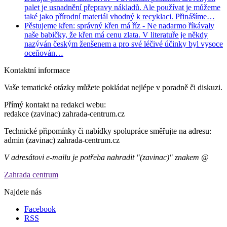
palet je usnadnění přepravy nákladů. Ale používat je můžeme
také jako přírodní materiál vhodný k recyklaci. Přinášíme…
Pěstujeme křen: správný křen má říz
- Ne nadarmo říkávaly
naše babičky, že křen má cenu zlata. V literatuře je někdy
nazýván českým ženšenem a pro své léčivé účinky byl vysoce
oceňován…
Kontaktní informace
Vaše tematické otázky můžete pokládat nejlépe v poradně či diskuzi.
Přímý kontakt na redakci webu:
redakce (zavinac) zahrada-centrum.cz
Technické připomínky či nabídky spolupráce směřujte na adresu:
admin (zavinac) zahrada-centrum.cz
V adresátovi e-mailu je potřeba nahradit "(zavinac)" znakem @
Zahrada centrum
Najdete nás
Facebook
RSS