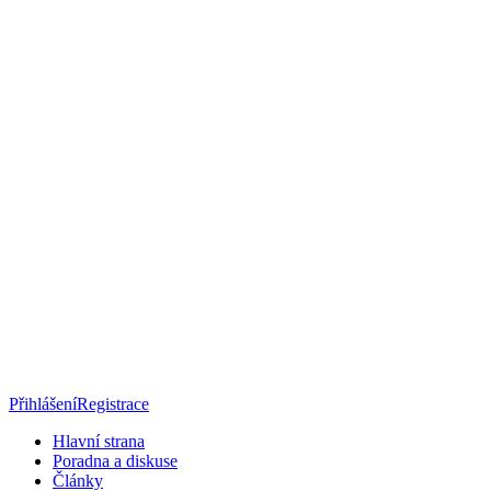
Přihlášení
Registrace
Hlavní strana
Poradna a diskuse
Články