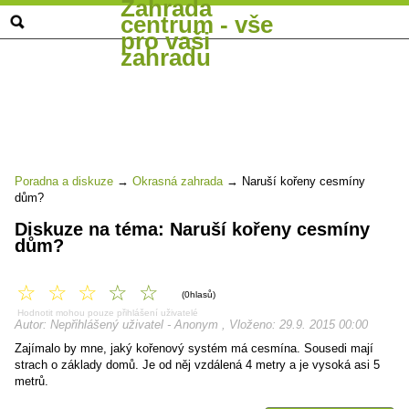
Zahrada
centrum - vše
pro vaši
zahradu
Poradna a diskuze
→
Okrasná zahrada
→
Naruší kořeny cesmíny
dům?
Diskuze na téma: Naruší kořeny cesmíny
dům?
☆
☆
☆
☆
☆
(0hlasů)
Hodnotit mohou pouze přihlášení uživatelé
Autor: Nepřihlášený uživatel - Anonym , Vloženo: 29.9. 2015 00:00
Zajímalo by mne, jaký kořenový systém má cesmína. Sousedi mají
strach o základy domů. Je od něj vzdálená 4 metry a je vysoká asi 5
metrů.