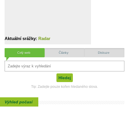
Aktuální srážky:
Radar
Celý web
Články
Diskuze
Tip: Zadejte pouze kořen hledaného slova.
Výhled počasí