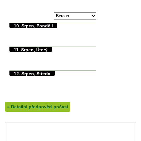
max./min. teplota
9. Srpen, Neděle
35/0°C
10. Srpen, Pondělí
36/17°C
max./min. teplota
17°C
min. přízemní teplota
0mm
množství srážek
11. Srpen, Úterý
29/14°C
max./min. teplota
13.5°C
min. přízemní teplota
0mm
množství srážek
12. Srpen, Středa
29/9°C
max./min. teplota
9°C
min. přízemní teplota
0mm
množství srážek
»
Detailní předpověď počasí