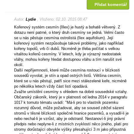
Přidat komentář
Autor:
Lydie
, Vloženo: 02.10. 2015 08:47
Kořenový systém cesmín (Illex) je hustý a bohatě větvený. Z
dotazu není patrné, o který druh cesmíny se jedná. Velmi často
se u nás pěstuje cesmína ostrolistá (Ilex aquifolium). Její
kořenový systém nezpůsobuje takové problémy, jako například
kořeny topolů, vrb či dubů. Nicméně je třeba počítat s velkou
vitalitou kořenů cesmíny. V letech, kdy je výrazný nedostatek
vláhy, mohou kořeny hledat dostupnou vláhu a tím narušit své
okolí.
Další nepříjemnosti, které může cesmína rostoucí v blízkosti
sousedů vyvolat, je stín a opad ostrých listů. Většina cesmín,
které se u nás pěstují, patří sice mezi stálezelené keře, nicméně
po několika letech vždy část listí opadává.
Zvažte umístění cesmíny s ohledem na dobré sousedské vztahy.
Občanský zákoník, který je v platnosti od ledna 2014 v paragrafu
1017 k tomuto tématu uvádí: "Má-li pro to vlastník pozemku
rozumný důvod, může požadovat, aby se soused zdržel sázení
stromů v těsné blízkosti společné hranice pozemků, a vysadil-li je
nebo nechal-li je vzrůst, aby je odstranil. Nestanoví-li jiný právní
předpis nebo neplyne-li z místních zvyklostí něco jiného, platí pro
stromy dorůstající obvykle výšky přesahující 3 m jako přípustná