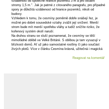
vzdálenost od společné hranice pozemků 3 m a pro ostatní
stromy 1,5 m.". Jak je patrné z citovaného paragrafu, pro případné
spory je důležitá vzdálenost od hranice pozemků, nikoli od
budovy.
Vzhledem k tomu, že cesmíny poměrně dobře snášejí řez, je
možné pro dobré sousedské vztahy zvážit její snížení. Menší
strom bude mít menší spotřebu vláhy a tudíž snížíte riziko, že
kořenový systém okolí naruší.
Na druhou stranu se sluší poznamenat, že cesmíny se těší
mimořádné oblibě ve Velké Británii. S oblibou je tam vysazují v
blízkosti domů. Ať už jako samostatné rostliny či jako součást
živých plotů. Více v článku Cesmína krásná, užitečná i magická
Reagovat na komentář