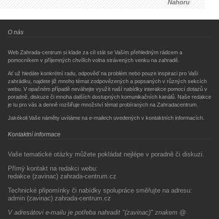
Nahoru
O nás
Web Zahrada-centrum si klade za cíl stát se Vaším přehledným rádcem a
pomocníkem v příjemných chvílích volna strávených venku na zahradě.
Ať už hledáte konkrétní radu, odpověď na problém nebo pouze inspiraci pro Vaši
zahrádku, najdete již mnoho témat zodpovězených a popsaných v různých sekcích
webu. V opačném případě neváhejte využít naší nabídky interakce pomocí dotazů v
poradně, diskuze či mnoha dalších dostupných komunikačních kanálů. Naše redakce
je tu pro vás a denně rozšiřuje množství témat probíraných na Zahradacentrum.
Jakékoli Vaše náměty uvítáme na e-mailech uvedených v kontaktních informacích.
Kontaktní informace
Vaše tematické otázky můžete pokládat nejlépe v poradně či diskuzi.
Přímý kontakt na redakci webu:
redakce (zavinac) zahrada-centrum.cz
Technické připomínky či nabídky spolupráce směřujte na adresu:
admin (zavinac) zahrada-centrum.cz
V adresátovi e-mailu je potřeba nahradit "(zavinac)" znakem @