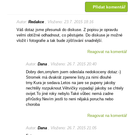
Přidat komentář
Autor:
Redakce
, Vloženo: 23.7. 2015 18:16
Váš dotaz jsme přesunuli do diskuse. Z popisu je opravdu
velmi obtížné odhadnout, co pěstujete. Do diskuse je možné
vložit i fotografie a tak bude zjišťování snadnější.
Reagovat na komentář
Autor:
Dana
, Vloženo: 26.7. 2015 20:40
Dobry den,omylem jsem odeslala nedokoceny dotaz:-)
Stromek má dvakrát zperene listy,za nimi dlouhé
trny.Kura je sedava.Letos na jare se pupeny jakoby
nechtěly rozpuknout.Větvičky vypadají jakoby se chtely
ovijet.To jiné roky nebylo.Také vůbec nemá zadne
přírůstky.Nevím jestli to neni nějaká porucha nebo
choroba
Reagovat na komentář
Autor:
Dana
, Vloženo: 26.7. 2015 21:05