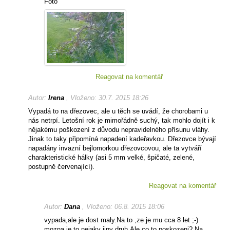
Foto
Reagovat na komentář
Autor:
Irena
, Vloženo: 30.7. 2015 18:26
Vypadá to na dřezovec, ale u těch se uvádí, že chorobami u
nás netrpí. Letošní rok je mimořádně suchý, tak mohlo dojít i k
nějakému poškození z důvodu nepravidelného přísunu vláhy.
Jinak to taky připomíná napadení kadeřavkou. Dřezovce bývají
napadány invazní bejlomorkou dřezovcovou, ale ta vytváří
charakteristické hálky (asi 5 mm velké, špičaté, zelené,
postupně červenající).
Reagovat na komentář
Autor:
Dana
, Vloženo: 06.8. 2015 18:06
vypada,ale je dost maly.Na to ,ze je mu cca 8 let ;-)
mozna je to nejaky jiny druh.Ale co to poskozeni? Na