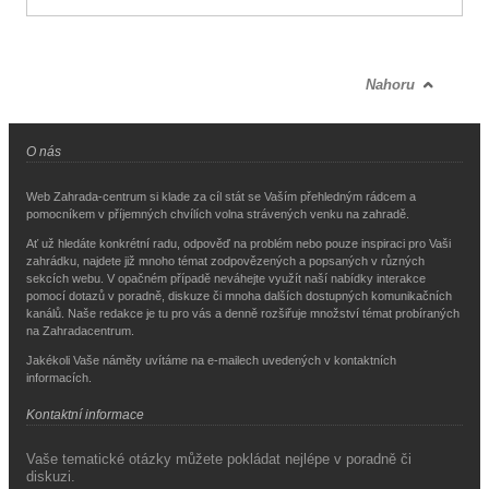
Nahoru
O nás
Web Zahrada-centrum si klade za cíl stát se Vaším přehledným rádcem a
pomocníkem v příjemných chvílích volna strávených venku na zahradě.
Ať už hledáte konkrétní radu, odpověď na problém nebo pouze inspiraci pro Vaši
zahrádku, najdete již mnoho témat zodpovězených a popsaných v různých
sekcích webu. V opačném případě neváhejte využít naší nabídky interakce
pomocí dotazů v poradně, diskuze či mnoha dalších dostupných komunikačních
kanálů. Naše redakce je tu pro vás a denně rozšiřuje množství témat probíraných
na Zahradacentrum.
Jakékoli Vaše náměty uvítáme na e-mailech uvedených v kontaktních
informacích.
Kontaktní informace
Vaše tematické otázky můžete pokládat nejlépe v poradně či
diskuzi.