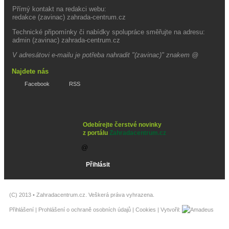
Přímý kontakt na redakci webu:
redakce (zavinac) zahrada-centrum.cz
Technické připomínky či nabídky spolupráce směřujte na adresu:
admin (zavinac) zahrada-centrum.cz
V adresátovi e-mailu je potřeba nahradit "(zavinac)" znakem @
Najdete nás
Facebook
RSS
Odebírejte čerstvé novinky
z portálu
Zahradacentrum.cz
(C) 2013 •
Zahradacentrum.cz
. Veškerá práva vyhrazena.
Přihlášení
|
Prohlášení o ochraně osobních údajů
|
Cookies
| Vytvořil: