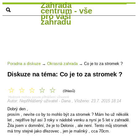
Zahrada
centrum - vše
pro vaši
zahradu
Poradna a diskuze
→
Okrasná zahrada
→
Co je to za stromek ?
Diskuze na téma: Co je to za stromek ?
☆
☆
☆
☆
☆
(0hlasů)
Hodnotit mohou pouze přihlášení uživatelé
Autor: Nepřihlášený uživatel - Dana , Vloženo: 23.7. 2015 18:14
Dobrý den ,
prosím , nevíte co by to mohlo být za stromek ? Mám ho už několik
let , nejdříve byl asi 3 roky v nádobě venku a nyní je 5 let v zahradě.
Žila jsem v domnění, že je to Delonix , ale není. Tento můj stromek
má trny stejné jako dřezovec , jen je malinký , cca 70cm.