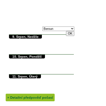
max./min. teplota
8. Srpen, Sobota
31/0°C
9. Srpen, Neděle
34/11°C
max./min. teplota
11.8°C
min. přízemní teplota
0mm
množství srážek
10. Srpen, Pondělí
36/17°C
max./min. teplota
17.8°C
min. přízemní teplota
0mm
množství srážek
11. Srpen, Úterý
28/14°C
max./min. teplota
13.5°C
min. přízemní teplota
0mm
množství srážek
»
Detailní předpověď počasí