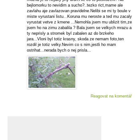
bejlomorku to nevidim a sucho?..tezko rict,mame ale
zavlahu aje zavlazovan pravidelne.Nelibi se mi ty boule v
miste vyrustani listu...Koruna mu neroste a ted mu zacaly
vyrustat vetve z kmene ...Nemohla jsem mu ublizit tim,ze
jsem ho na zimu zabalila ? Bala jsem se velkych mrazu a
ty neprisly a stromek byl zabalen az do brzkeho
jara...Vloni byl totiz krasny, skoda ze nemam foto,ten
rozdil je totiz velky.Nevim co s nim,jestli ho mam
ostrihat...nerada bych o nej prisla...
Reagovat na komentář