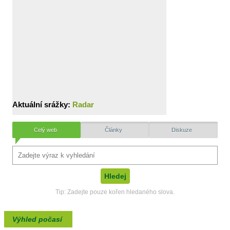
Aktuální srážky:
Radar
Celý web
Články
Diskuze
Tip: Zadejte pouze kořen hledaného slova.
Výhled počasí