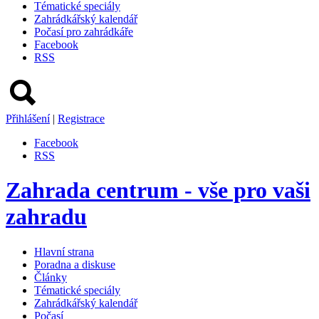
Tématické speciály
Zahrádkářský kalendář
Počasí pro zahrádkáře
Facebook
RSS
Přihlášení
|
Registrace
Facebook
RSS
Zahrada centrum - vše pro vaši
zahradu
Hlavní strana
Poradna a diskuse
Články
Tématické speciály
Zahrádkářský kalendář
Počasí