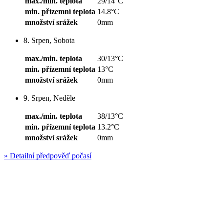
max./min. teplota
29/14°C
min. přízemní teplota
14.8°C
množství srážek
0mm
8. Srpen, Sobota
max./min. teplota
30/13°C
min. přízemní teplota
13°C
množství srážek
0mm
9. Srpen, Neděle
max./min. teplota
38/13°C
min. přízemní teplota
13.2°C
množství srážek
0mm
»
Detailní předpověď počasí