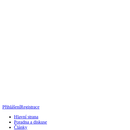
Přihlášení
Registrace
Hlavní strana
Poradna a diskuse
Články