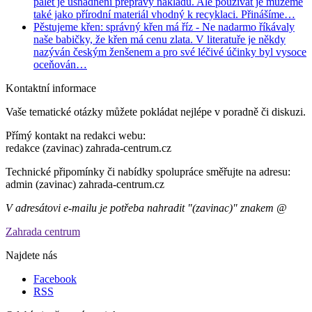
palet je usnadnění přepravy nákladů. Ale používat je můžeme
také jako přírodní materiál vhodný k recyklaci. Přinášíme…
Pěstujeme křen: správný křen má říz
- Ne nadarmo říkávaly
naše babičky, že křen má cenu zlata. V literatuře je někdy
nazýván českým ženšenem a pro své léčivé účinky byl vysoce
oceňován…
Kontaktní informace
Vaše tematické otázky můžete pokládat nejlépe v poradně či diskuzi.
Přímý kontakt na redakci webu:
redakce (zavinac) zahrada-centrum.cz
Technické připomínky či nabídky spolupráce směřujte na adresu:
admin (zavinac) zahrada-centrum.cz
V adresátovi e-mailu je potřeba nahradit "(zavinac)" znakem @
Zahrada centrum
Najdete nás
Facebook
RSS