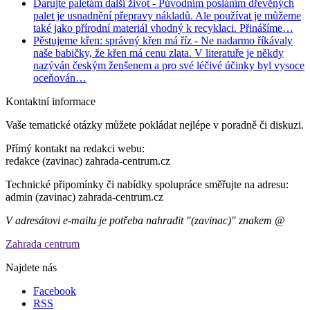
Darujte paletám další život
- Původním posláním dřevěných
palet je usnadnění přepravy nákladů. Ale používat je můžeme
také jako přírodní materiál vhodný k recyklaci. Přinášíme…
Pěstujeme křen: správný křen má říz
- Ne nadarmo říkávaly
naše babičky, že křen má cenu zlata. V literatuře je někdy
nazýván českým ženšenem a pro své léčivé účinky byl vysoce
oceňován…
Kontaktní informace
Vaše tematické otázky můžete pokládat nejlépe v poradně či diskuzi.
Přímý kontakt na redakci webu:
redakce (zavinac) zahrada-centrum.cz
Technické připomínky či nabídky spolupráce směřujte na adresu:
admin (zavinac) zahrada-centrum.cz
V adresátovi e-mailu je potřeba nahradit "(zavinac)" znakem @
Zahrada centrum
Najdete nás
Facebook
RSS