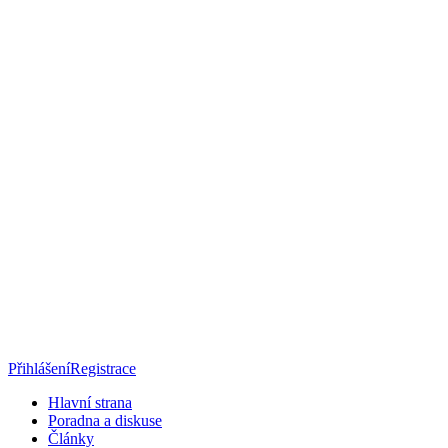
Přihlášení
Registrace
Hlavní strana
Poradna a diskuse
Články