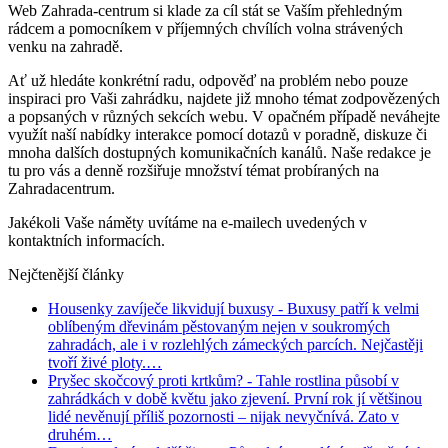
Web Zahrada-centrum si klade za cíl stát se Vaším přehledným
rádcem a pomocníkem v příjemných chvílích volna strávených
venku na zahradě.
Ať už hledáte konkrétní radu, odpověď na problém nebo pouze
inspiraci pro Vaši zahrádku, najdete již mnoho témat zodpovězených
a popsaných v různých sekcích webu. V opačném případě neváhejte
využít naší nabídky interakce pomocí dotazů v poradně, diskuze či
mnoha dalších dostupných komunikačních kanálů. Naše redakce je
tu pro vás a denně rozšiřuje množství témat probíraných na
Zahradacentrum.
Jakékoli Vaše náměty uvítáme na e-mailech uvedených v
kontaktních informacích.
Nejčtenější články
Housenky zavíječe likvidují buxusy
- Buxusy patří k velmi
oblíbeným dřevinám pěstovaným nejen v soukromých
zahradách, ale i v rozlehlých zámeckých parcích. Nejčastěji
tvoří živé ploty.…
Pryšec skočcový proti krtkům?
- Tahle rostlina působí v
zahrádkách v době květu jako zjevení. První rok jí většinou
lidé nevěnují příliš pozornosti – nijak nevyčnívá. Zato v
druhém…