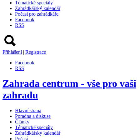
Tématické speciály
Zahrádkářský kalendář
Počasí pro zahrádkáře
Facebook
RSS
Přihlášení
|
Registrace
Facebook
RSS
Zahrada centrum - vše pro vaši
zahradu
Hlavní strana
Poradna a diskuse
Články
Tématické speciály
Zahrádkářský kalendář
Počasí