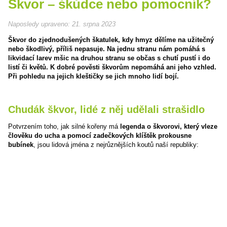
Škvor – škůdce nebo pomocník?
Naposledy upraveno:
21. srpna 2023
Škvor do zjednodušených škatulek, kdy hmyz dělíme na užitečný
nebo škodlivý, příliš nepasuje. Na jednu stranu nám pomáhá s
likvidací larev mšic na druhou stranu se občas s chutí pustí i do
listí či květů. K dobré pověsti škvorům nepomáhá ani jeho vzhled.
Při pohledu na jejich kleštičky se jich mnoho lidí bojí.
Chudák škvor, lidé z něj udělali strašidlo
Potvrzením toho, jak silné kořeny má
legenda o škvorovi, který vleze
člověku do ucha a pomocí zadečkových klíštěk prokousne
bubínek
, jsou lidová jména z nejrůznějších koutů naší republiky: