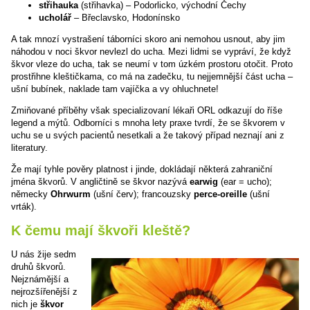
střihauka
(střihavka) – Podorlicko, východní Čechy
ucholář
– Břeclavsko, Hodonínsko
A tak mnozí vystrašení táborníci skoro ani nemohou usnout, aby jim
náhodou v noci škvor nevlezl do ucha. Mezi lidmi se vypráví, že když
škvor vleze do ucha, tak se neumí v tom úzkém prostoru otočit. Proto
prostřihne kleštičkama, co má na zadečku, tu nejjemnější část ucha –
ušní bubínek, naklade tam vajíčka a vy ohluchnete!
Zmiňované příběhy však specializovaní lékaři ORL odkazují do říše
legend a mýtů. Odborníci s mnoha lety praxe tvrdí, že se škvorem v
uchu se u svých pacientů nesetkali a že takový případ neznají ani z
literatury.
Že mají tyhle pověry platnost i jinde, dokládají některá zahraniční
jména škvorů. V angličtině se škvor nazývá
earwig
(ear = ucho);
německy
Ohrwurm
(ušní červ); francouzsky
perce-oreille
(ušní
vrták).
K čemu mají škvoři kleště?
U nás žije sedm
druhů škvorů.
Nejznámější a
nejrozšířenější z
nich je
škvor