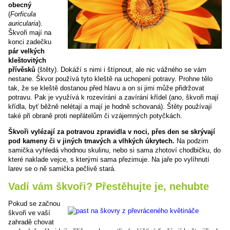
obecný
(
Forficula
auricularia
).
Škvoři mají na
konci zadečku
pár velkých
kleštovitých
přívěsků
(štěty). Dokáží s nimi i štípnout, ale nic vážného se vám
nestane. Škvor používá tyto kleště na uchopení potravy. Prohne tělo
tak, že se kleště dostanou před hlavu a on si jimi může přidržovat
potravu. Pak je využívá k rozevírání a zavírání křídel (ano, škvoři mají
křídla, byť běžně nelétají a mají je hodně schovaná). Štěty používají
také při obraně proti nepřátelům či vzájemných potyčkách.
Škvoři vylézají za potravou zpravidla v noci, přes den se skrývají
pod kameny či v jiných tmavých a vlhkých úkrytech.
Na podzim
samička vyhledá vhodnou skulinu, nebo si sama zhotoví chodbičku, do
které naklade vejce, s kterými sama přezimuje. Na jaře po vylíhnutí
larev se o ně samička pečlivě stará.
Vadí vám škvoři? Přestěhujte je, nehubte
Pokud se začnou
škvoři ve vaší
zahradě chovat