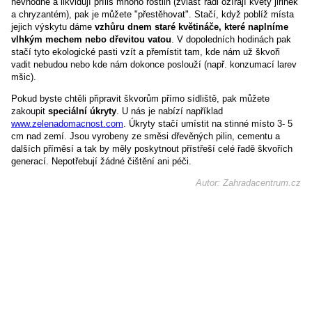
nevhodně a likvidují příliš mnoho rostlin (zvlášť rádi ožírají květy jiřinek
a chryzantém), pak je můžete "přestěhovat". Stačí, když poblíž místa
jejich výskytu dáme
vzhůru dnem staré květináče, které naplníme
vlhkým mechem nebo dřevitou vatou
. V dopoledních hodinách pak
stačí tyto ekologické pasti vzít a přemístit tam, kde nám už škvoři
vadit nebudou nebo kde nám dokonce poslouží (např. konzumací larev
mšic).
Pokud byste chtěli připravit škvorům přímo sídliště, pak můžete
zakoupit
speciální úkryty
. U nás je nabízí například
www.zelenadomacnost.com
. Úkryty stačí umístit na stinné místo 3- 5
cm nad zemí. Jsou vyrobeny ze směsi dřevěných pilin, cementu a
dalších příměsí a tak by měly poskytnout přístřeší celé řadě škvořích
generací. Nepotřebují žádné čištění ani péči.
Autor: Zahradacentrum.cz