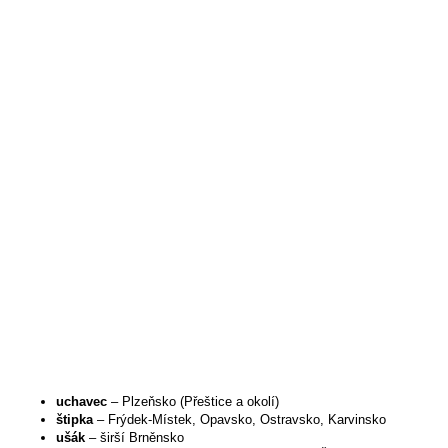
uchavec
– Plzeňsko (Přeštice a okolí)
štipka
– Frýdek-Místek, Opavsko, Ostravsko, Karvinsko
ušák
– širší Brněnsko