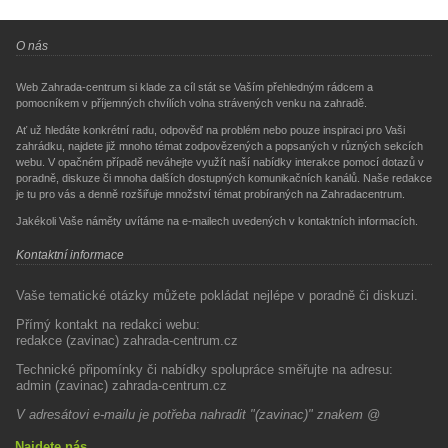
O nás
Web Zahrada-centrum si klade za cíl stát se Vaším přehledným rádcem a
pomocníkem v příjemných chvílích volna strávených venku na zahradě.
Ať už hledáte konkrétní radu, odpověď na problém nebo pouze inspiraci pro Vaši
zahrádku, najdete již mnoho témat zodpovězených a popsaných v různých sekcích
webu. V opačném případě neváhejte využít naší nabídky interakce pomocí dotazů v
poradně, diskuze či mnoha dalších dostupných komunikačních kanálů. Naše redakce
je tu pro vás a denně rozšiřuje množství témat probíraných na Zahradacentrum.
Jakékoli Vaše náměty uvítáme na e-mailech uvedených v kontaktních informacích.
Kontaktní informace
Vaše tematické otázky můžete pokládat nejlépe v poradně či diskuzi.
Přímý kontakt na redakci webu:
redakce (zavinac) zahrada-centrum.cz
Technické připomínky či nabídky spolupráce směřujte na adresu:
admin (zavinac) zahrada-centrum.cz
V adresátovi e-mailu je potřeba nahradit "(zavinac)" znakem @
Najdete nás