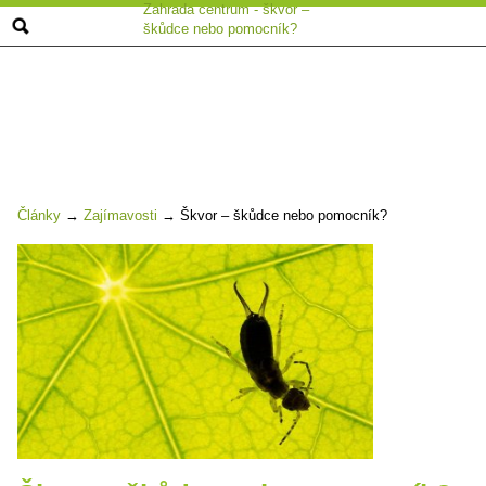
Zahrada centrum - škvor –
škůdce nebo pomocník?
Články
→
Zajímavosti
→
Škvor – škůdce nebo pomocník?