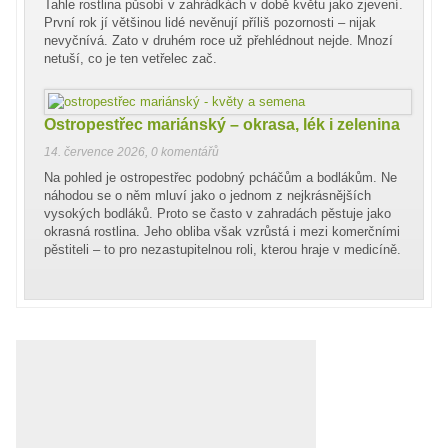
Tahle rostlina působí v zahrádkách v době květu jako zjevení.
První rok jí většinou lidé nevěnují příliš pozornosti – nijak
nevyčnívá. Zato v druhém roce už přehlédnout nejde. Mnozí
netuší, co je ten vetřelec zač.
Ostropestřec mariánský – okrasa, lék i zelenina
14. července 2026
,
0 komentářů
Na pohled je ostropestřec podobný pcháčům a bodlákům. Ne
náhodou se o něm mluví jako o jednom z nejkrásnějších
vysokých bodláků. Proto se často v zahradách pěstuje jako
okrasná rostlina. Jeho obliba však vzrůstá i mezi komerčními
pěstiteli – to pro nezastupitelnou roli, kterou hraje v medicíně.