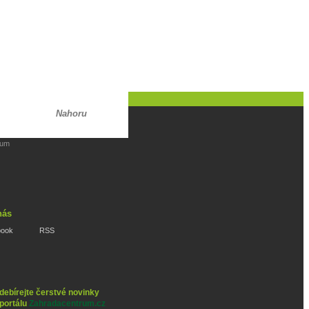
Nahoru
rum
nás
book
RSS
debírejte čerstvé novinky
 portálu
Zahradacentrum.cz