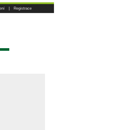
ení
|
Registrace
sí