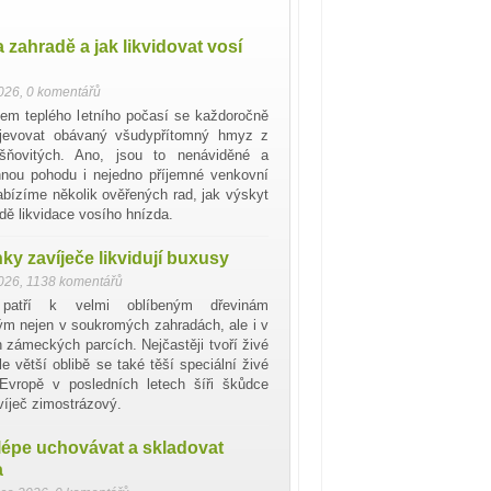
 zahradě a jak likvidovat vosí
2026
,
0 komentářů
em teplého letního počasí se každoročně
jevovat obávaný všudypřítomný hmyz z
ršňovitých. Ano, jsou to nenáviděné a
innou pohodu i nejedno příjemné venkovní
Nabízíme několik ověřených rad, jak výskyt
dě likvidace vosího hnízda.
y zavíječe likvidují buxusy
2026
,
1138 komentářů
patří k velmi oblíbeným dřevinám
m nejen v soukromých zahradách, ale i v
h zámeckých parcích. Nejčastěji tvoří živé
le větší oblibě se také těší speciální živé
Evropě v posledních letech šíři škůdce
víječ zimostrázový.
lépe uchovávat a skladovat
a