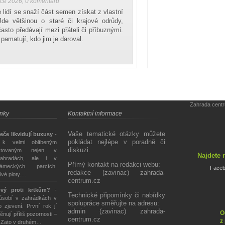
nce 2026
,
0 komentářů
e lidí se snaží část semen získat z vlastní
Jde většinou o staré či krajové odrůdy,
často předávají mezi přáteli či příbuznými.
 pamatují, kdo jim je daroval.
Zahrada cent
ánky
Kontaktní informace
Vaše tematické otázky můžete
eče likvidují buxusy
-
pokládat nejlépe v poradně či
 k velmi oblíbeným
diskuzi.
stovaným nejen v
Najdete 
ahradách, ale i v
Přímý kontakt na redakci webu:
ámeckých parcích.
Face
redakce (zavinac) zahrada-
živé ploty.…
centrum.cz
ový proti krtkům?
-
Technické připomínky či nabídky
působí v zahrádkách v
spolupráce směřujte na adresu:
 zjevení. První rok jí
admin (zavinac) zahrada-
O
ěnují příliš pozornosti –
centrum.cz
z
. Zato v druhém…