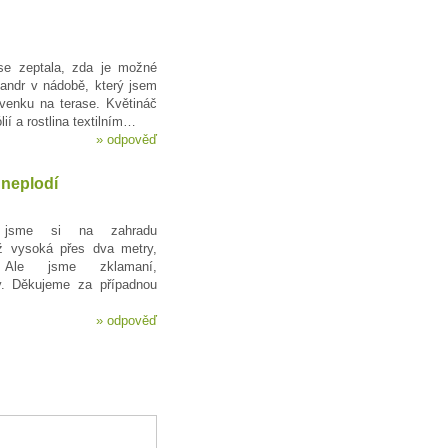
se zeptala, zda je možné
eandr v nádobě, který jsem
venku na terase. Květináč
lií a rostlina textilním…
»
odpověď
 neplodí
y jsme si na zahradu
ž vysoká přes dva metry,
 Ale jsme zklamaní,
. Děkujeme za případnou
»
odpověď