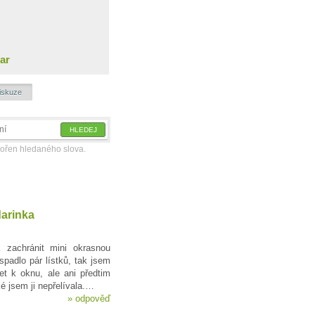
ar
iskuze
kořen hledaného slova.
arinka
 zachránit mini okrasnou
spadlo pár lístků, tak jsem
pet k oknu, ale ani předtim
é jsem ji nepřelívala.…
»
odpověď