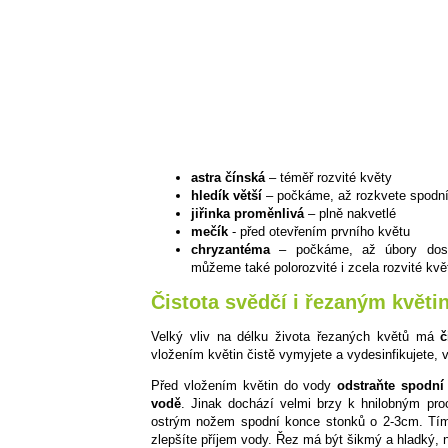
astra čínská
– téměř rozvité květy
hledík větší
– počkáme, až rozkvete spodní
jiřinka proměnlivá
– plně nakvetlé
mečík
- před otevřením prvního květu
chryzantéma
– počkáme, až úbory dosáh
můžeme také polorozvité i zcela rozvité kvě
Čistota svědčí i řezaným květ
Velký vliv na délku života řezaných květů má
č
vložením květin čistě vymyjete a vydesinfikujete, 
Před vložením květin do vody
odstraňte spodní 
vodě
. Jinak dochází velmi brzy k hnilobným pr
ostrým nožem spodní konce stonků o 2-3cm. Tím 
zlepšíte příjem vody. Řez má být šikmý a hladký, n