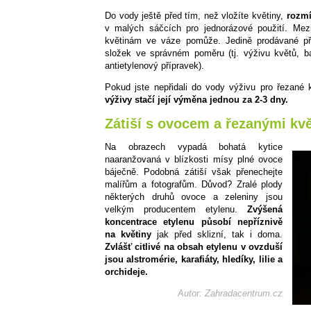
Do vody ještě před tím, než vložíte květiny,
rozmí
v malých sáčcích pro jednorázové použití. Mezi
květinám ve váze pomůže. Jedině prodávané př
složek ve správném poměru (tj. výživu květů, bak
antietylenový přípravek).
Pokud jste nepřidali do vody výživu pro řezané 
výživy stačí její výměna jednou za 2-3 dny.
Zátiší s ovocem a řezanými kv
Na obrazech vypadá bohatá kytice
naaranžovaná v blízkosti mísy plné ovoce
báječně. Podobná zátiší však přenechejte
malířům a fotografům. Důvod? Zralé plody
některých druhů ovoce a zeleniny jsou
velkým producentem etylenu.
Zvýšená
koncentrace etylenu působí nepříznivě
na květiny
jak před sklizní, tak i doma.
Zvlášť citlivé na obsah etylenu v ovzduší
jsou alstromérie, karafiáty, hledíky, lilie a
orchideje.
Autor: Zahradacentrum.cz