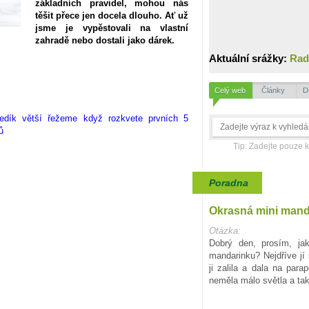
základních pravidel, mohou nás
těšit přece jen docela dlouho. Ať už
jsme je vypěstovali na vlastní
zahradě nebo dostali jako dárek.
Aktuální srážky:
Rad
Celý web
Články
D
Tip: Zadejte pouze 
Poradna
Okrasná mini mand
Otázka:
Dobrý den, prosím, jak
mandarinku? Nejdříve jí 
ji zalila a dala na para
neměla málo světla a tak