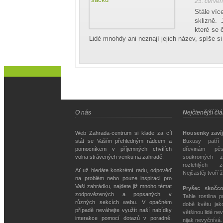
25. červe
Stále víc
sklizně. 
které se 
Lidé mnohdy ani neznají jejich název, spíše si
O nás
Nejčtenější čl
Web Zahrada-centrum si klade za cíl
Housenky zavíj
stát se Vaším přehledným rádcem a
Buxusy patří
pomocníkem v příjemných chvílích
dřevinám pě
volna strávených venku na zahradě.
soukromých z
rozlehlých z
Ať už hledáte konkrétní radu, odpověď
Nejčastěji tvoří 
na problém nebo pouze inspiraci pro
Vaši zahrádku, najdete již mnoho témat
Pryšec skočc
zodpovězených a popsaných v
Tahle rostlina 
různých sekcích webu. V opačném
době květu jako
případě neváhejte využít naší nabídky
většinou lidé nev
interakce pomocí dotazů v poradně,
nijak nevyčnívá