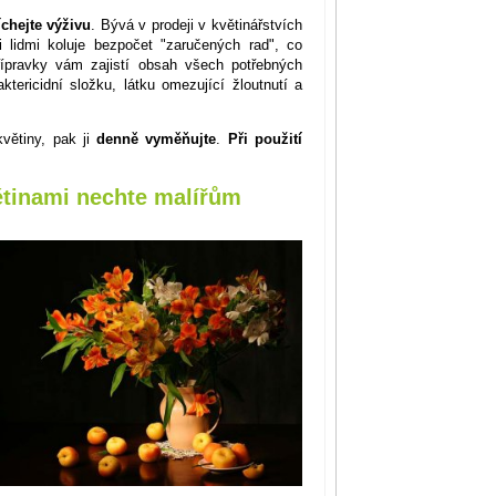
chejte výživu
. Bývá v prodeji v květinářstvích
 lidmi koluje bezpočet "zaručených rad", co
ípravky vám zajistí obsah všech potřebných
tericidní složku, látku omezující žloutnutí a
květiny, pak ji
denně vyměňujte
.
Při použití
ětinami nechte malířům