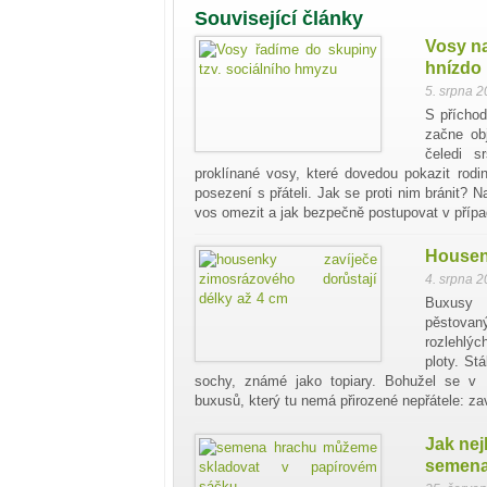
Související články
Vosy na
hnízdo
5. srpna 
S příchod
začne ob
čeledi s
proklínané vosy, které dovedou pokazit rod
posezení s přáteli. Jak se proti nim bránit? 
vos omezit a jak bezpečně postupovat v přípa
Housenk
4. srpna 
Buxusy 
pěstovaný
rozlehlýc
ploty. Stá
sochy, známé jako topiary. Bohužel se v 
buxusů, který tu nemá přirozené nepřátele: za
Jak nej
semen