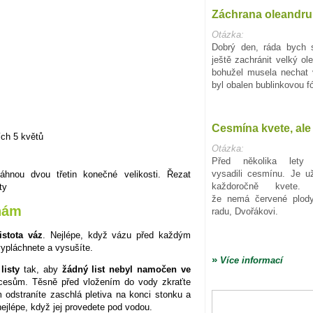
Záchrana oleandru
Otázka:
Dobrý den, ráda bych 
ještě zachránit velký ol
bohužel musela nechat 
byl obalen bublinkovou fó
Cesmína kvete, ale
ch 5 květů
Otázka:
Před několika let
vysadili cesmínu. Je u
nou dvou třetin konečné velikosti. Řezat
každoročně kvete.
ty
že nemá červené plody
inám
radu, Dvořákovi.
istota váz
. Nejlépe, když vázu před každým
vypláchnete a vysušíte.
»
Více informací
listy
tak, aby
žádný list nebyl namočen ve
ocesům. Těsně před vložením do vody zkraťte
odstraníte zaschlá pletiva na konci stonku a
ejlépe, když jej provedete pod vodou.