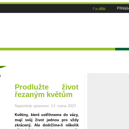
Přihláš
Facebook
RSS
Tématické speciály
Zahrádkářský kalendář
Poča
ánky
m
Prodlužte život
řezaným květům
Naposledy upraveno:
13. srpna 2023
Květiny, které ustřihneme do vázy,
mají svůj život jednou pro vždy
zkrácený. Ale dodržíme-li několik