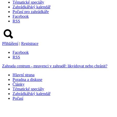
Tématické speciály
Zahrádkářský kalendář
Počasí pro zahrádkáře
Facebook
RSS
Přihlášení
|
Registrace
Facebook
RSS
Zahrada centrum - mravenci v zahradě: likvidovat nebo chránit?
Hlavní strana
Poradna a diskuse
Články
Tématické speciály
Zahrádkářský kalendář
Počasí