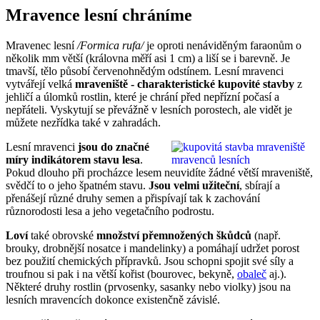
Mravence lesní chráníme
Mravenec lesní
/Formica rufa/
je oproti nenáviděným faraonům o
několik mm větší (královna měří asi 1 cm) a liší se i barevně. Je
tmavší, tělo působí červenohnědým odstínem. Lesní mravenci
vytvářejí velká
mraveniště - charakteristické kupovité stavby
z
jehličí a úlomků rostlin, které je chrání před nepřízní počasí a
nepřáteli. Vyskytují se převážně v lesních porostech, ale vidět je
můžete nezřídka také v zahradách.
Lesní mravenci
jsou do značné
míry indikátorem stavu lesa
.
Pokud dlouho při procházce lesem neuvidíte žádné větší mraveniště,
svědčí to o jeho špatném stavu.
Jsou velmi užiteční
, sbírají a
přenášejí různé druhy semen a přispívají tak k zachování
různorodosti lesa a jeho vegetačního podrostu.
Loví
také obrovské
množství přemnožených škůdců
(např.
brouky, drobnější nosatce i mandelinky) a pomáhají udržet porost
bez použití chemických přípravků. Jsou schopni spojit své síly a
troufnou si pak i na větší kořist (bourovec, bekyně,
obaleč
aj.).
Některé druhy rostlin (prvosenky, sasanky nebo violky) jsou na
lesních mravencích dokonce existenčně závislé.