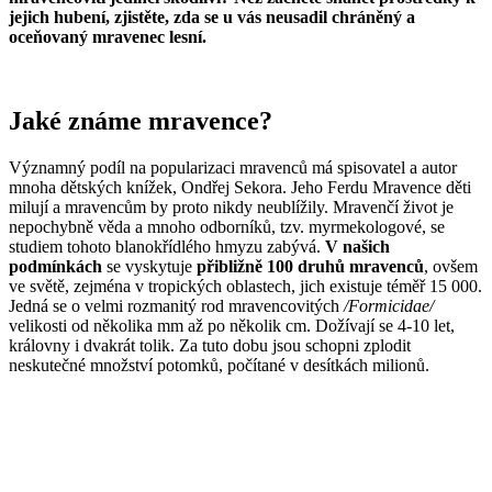
jejich hubení, zjistěte, zda se u vás neusadil chráněný a
oceňovaný mravenec lesní.
Jaké známe mravence?
Významný podíl na popularizaci mravenců má spisovatel a autor
mnoha dětských knížek, Ondřej Sekora. Jeho Ferdu Mravence děti
milují a mravencům by proto nikdy neublížily. Mravenčí život je
nepochybně věda a mnoho odborníků, tzv. myrmekologové, se
studiem tohoto blanokřídlého hmyzu zabývá.
V našich
podmínkách
se vyskytuje
přibližně 100 druhů mravenců
, ovšem
ve světě, zejména v tropických oblastech, jich existuje téměř 15 000.
Jedná se o velmi rozmanitý rod mravencovitých
/Formicidae/
velikosti od několika mm až po několik cm. Dožívají se 4-10 let,
královny i dvakrát tolik. Za tuto dobu jsou schopni zplodit
neskutečné množství potomků, počítané v desítkách milionů.