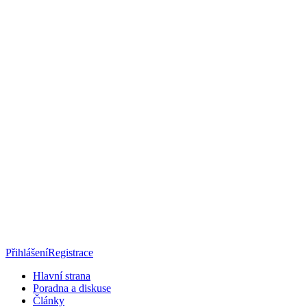
Přihlášení
Registrace
Hlavní strana
Poradna a diskuse
Články