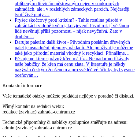
oblíbeným dřevinám pěstovaným nejen v soukromých
zahradách, ale i v rozlehlých zámeckých parcích. Nejčastěji
tvoří živé ploty.…
Pryšec skočcový proti krtkům?
- Tahle rostlina působí v
zahrádkách v době květu jako zjevení. První rok jí většinou
lidé nevěnují příliš pozornosti – nijak nevyčnívá. Zato v
druhém…
Darujte paletám další život
- Původním posláním dřevěných
palet je usnadnění přepravy nákladů. Ale používat je můžeme
také jako přírodní materiál vhodný k recyklaci. Přinášíme…
Pěstujeme křen: správný křen má říz
- Ne nadarmo říkávaly
naše babičky, že křen má cenu zlata. V literatuře je někdy
nazýván českým ženšenem a pro své léčivé účinky byl vysoce
oceňován…
Kontaktní informace
Vaše tematické otázky můžete pokládat nejlépe v poradně či diskuzi.
Přímý kontakt na redakci webu:
redakce (zavinac) zahrada-centrum.cz
Technické připomínky či nabídky spolupráce směřujte na adresu:
admin (zavinac) zahrada-centrum.cz