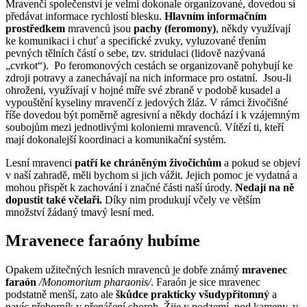
Mravenčí společenství je velmi dokonale organizované, dovedou si
předávat informace rychlostí blesku.
Hlavním informačním
prostředkem
mravenců jsou
pachy (feromony)
, někdy využívají
ke komunikaci i chuť a specifické zvuky, vyluzované třením
pevných tělních částí o sebe, tzv. stridulaci (lidově nazývaná
„cvrkot“). Po feromonových cestách se organizovaně pohybují ke
zdroji potravy a zanechávají na nich informace pro ostatní. Jsou-li
ohroženi, využívají v hojné míře své zbraně v podobě kusadel a
vypouštění kyseliny mravenčí z jedových žláz. V rámci živočišné
říše dovedou být poměrně agresivní a někdy dochází i k vzájemným
soubojům mezi jednotlivými koloniemi mravenců. Vítězí ti, kteří
mají dokonalejší koordinaci a komunikační systém.
Lesní mravenci
patří ke chráněným živočichům
a pokud se objeví
v naší zahradě, měli bychom si jich vážit. Jejich pomoc je vydatná a
mohou přispět k zachování i značné části naší úrody.
Nedají na ně
dopustit také včelaři.
Díky nim produkují včely ve větším
množství žádaný tmavý lesní med.
Mravenece faraóny hubíme
Opakem užitečných lesních mravenců je dobře známý
mravenec
faraón
/Monomorium pharaonis/
. Faraón je sice mravenec
podstatně menší, zato ale
škůdce prakticky všudypřítomný
a
navíc přeborník v přenášení chorob. Žije v podzemí, pod kameny, v