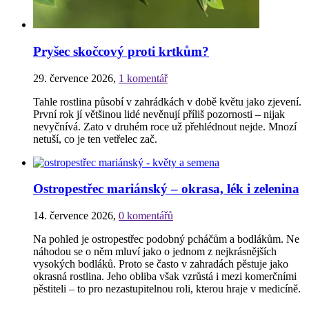
Pryšec skočcový proti krtkům?
29. července 2026
,
1 komentář
Tahle rostlina působí v zahrádkách v době květu jako zjevení.
První rok jí většinou lidé nevěnují příliš pozornosti – nijak
nevyčnívá. Zato v druhém roce už přehlédnout nejde. Mnozí
netuší, co je ten vetřelec zač.
Ostropestřec mariánský – okrasa, lék i zelenina
14. července 2026
,
0 komentářů
Na pohled je ostropestřec podobný pcháčům a bodlákům. Ne
náhodou se o něm mluví jako o jednom z nejkrásnějších
vysokých bodláků. Proto se často v zahradách pěstuje jako
okrasná rostlina. Jeho obliba však vzrůstá i mezi komerčními
pěstiteli – to pro nezastupitelnou roli, kterou hraje v medicíně.