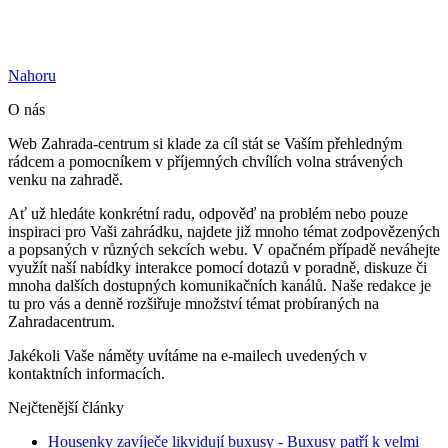
Nahoru
O nás
Web Zahrada-centrum si klade za cíl stát se Vaším přehledným
rádcem a pomocníkem v příjemných chvílích volna strávených
venku na zahradě.
Ať už hledáte konkrétní radu, odpověď na problém nebo pouze
inspiraci pro Vaši zahrádku, najdete již mnoho témat zodpovězených
a popsaných v různých sekcích webu. V opačném případě neváhejte
využít naší nabídky interakce pomocí dotazů v poradně, diskuze či
mnoha dalších dostupných komunikačních kanálů. Naše redakce je
tu pro vás a denně rozšiřuje množství témat probíraných na
Zahradacentrum.
Jakékoli Vaše náměty uvítáme na e-mailech uvedených v
kontaktních informacích.
Nejčtenější články
Housenky zavíječe likvidují buxusy
- Buxusy patří k velmi