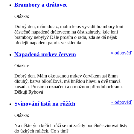
Brambory a drátovec
Otázka:
Dobrý den, mám dotaz, mohu letos vysadit brambory loni
částečně napadené drátovcem na část zahrady, kde loni
brambory nebyly? Dále prosím o radu, zda se dá nějak
předejít napadení paprik ve skleníku…
»
odpověď
Napadená mrkev červem
Otázka:
Dobrý den. Mám okousanou mrkev červíkem asi 8mm
dlouhý, barva bílorůžová, má hnědou hlavu a dvě tmavá
kusadla. Prosím o označení a o možnou přírodní ochranu.
Děkuji Rybová
»
odpověď
Svinování listů na růžích
Otázka:
Na některých keřích růží se mi začaly podélně svinovat listy
do úzkých ruliček. Co s tím?