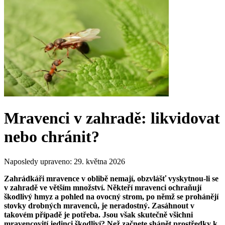
Mravenci v zahradě: likvidovat
nebo chránit?
Naposledy upraveno:
29. května 2026
Zahrádkáři mravence v oblibě nemají, obzvlášť vyskytnou-li se
v zahradě ve větším množství. Někteří mravenci ochraňují
škodlivý hmyz a pohled na ovocný strom, po němž se prohánějí
stovky drobných mravenců, je neradostný. Zasáhnout v
takovém případě je potřeba. Jsou však skutečně všichni
mravencovití jedinci škodliví? Než začnete shánět prostředky k