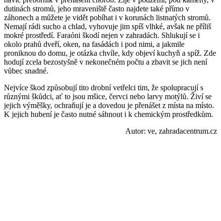
dutinách stromů, jeho mraveniště často najdete také přímo v
záhonech a můžete je vidět pobíhat i v korunách listnatých stromů.
Nemají rádi sucho a chlad, vyhovuje jim spíš vlhké, avšak ne příliš
mokré prostředí. Faraóni škodí nejen v zahradách. Shlukují se i
okolo prahů dveří, oken, na fasádách i pod nimi, a jakmile
proniknou do domu, je otázka chvíle, kdy objeví kuchyň a spíž. Zde
hodují zcela bezostyšně v nekonečném počtu a zbavit se jich není
vůbec snadné.
Nejvíce škod způsobují tito drobní vetřelci tim, že spolupracují s
různými škůdci, ať to jsou mšice, červci nebo larvy motýlů. Živí se
jejich výměšky, ochraňují je a dovedou je přenášet z místa na místo.
K jejich hubení je často nutné sáhnout i k chemickým prostředkům.
Autor: ve, zahradacentrum.cz