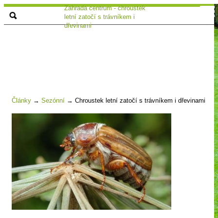
Zahrada centrum - chroustek
letní zatočí s trávníkem i
dřevinami
Články
→
Sezónní
→
Chroustek letní zatočí s trávníkem i dřevinami