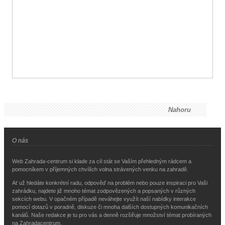
Nahoru
O nás
Web Zahrada-centrum si klade za cíl stát se Vaším přehledným rádcem a
pomocníkem v příjemných chvílích volna strávených venku na zahradě.
Ať už hledáte konkrétní radu, odpověď na problém nebo pouze inspiraci pro Vaši
zahrádku, najdete již mnoho témat zodpovězených a popsaných v různých
sekcích webu. V opačném případě neváhejte využít naší nabídky interakce
pomocí dotazů v poradně, diskuze či mnoha dalších dostupných komunikačních
kanálů. Naše redakce je tu pro vás a denně rozšiřuje množství témat probíraných
na Zahradacentrum.