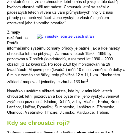
Ze skutečnosti, že se chroustek letní u nás objevuje stále častěji,
bychom vlastně měli mít radost. Chroustek letní se začal v
padesátých letech vlivem užívání průmyslových hnojiv z naší
přírody postupně vytrácet. Jeho výskyt je vlastně signálem
ozdravení jeho životního prostředí.
Z mapy
rozšíření na
Portálu
informačního systému ochrany přírody je patrné, jak a kde nálezy
chroustka letního přibývají. Zatímco v letech 1950 – 1989 byl
pozorován v 7 polích (kvadrátech), v rozmezí let 1990 – 2009
obsadil již 12 kvadrátů. Po roce 2010 byl monitorován na 19
kvadrátech. Mapové pole (kvadrát) měří 10 minut zeměpisné délky a
6 minut zeměpisné šířky, tedy přibližně 12 x 11,1 km. Plocha této
2
základní mapovací jednotky je zhruba 133 km
.
Namátkou uvádíme některá místa, kde byl v minulých letech
chroustek letní pozorován a kde byste měli jeho výskytu věnovat
zvýšenou pozornost: Kladno, Dobříš, Zdiby, Vlašim, Praha, Brno,
Lanžhot, Uničov, Rýmařov, Šumpersko, Lanškroun, Přerovsko,
Olomouc, Vsetínsko, Hrnčíře, Jičínsko, Pardubice, Třeboň.
Kdy se chroustci rojí?
Zatímco chrousti se líhnou už v květnu,
chroustci se rojí v 2.