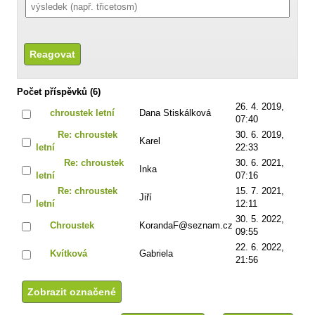
Počet příspěvků (6)
26. 4. 2019,
chroustek letní
Dana Stiskálková
07:40
Re: chroustek
30. 6. 2019,
Karel
letní
22:33
Re: chroustek
30. 6. 2021,
Inka
letní
07:16
Re: chroustek
15. 7. 2021,
Jiří
letní
12:11
30. 5. 2022,
Chroustek
KorandaF@seznam.cz
09:55
22. 6. 2022,
Kvítková
Gabriela
21:56