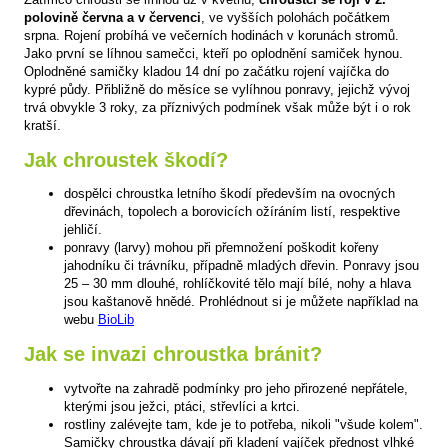
polovině června a v červenci
, ve vyšších polohách počátkem
srpna. Rojení probíhá ve večerních hodinách v korunách stromů.
Jako první se líhnou samečci, kteří po oplodnění samiček hynou.
Oplodněné samičky kladou 14 dní po začátku rojení vajíčka do
kypré půdy. Přibližně do měsíce se vylíhnou ponravy, jejichž vývoj
trvá obvykle 3 roky, za příznivých podmínek však může být i o rok
kratší.
Jak chroustek škodí?
dospělci chroustka letního škodí především na ovocných
dřevinách, topolech a borovicích ožíráním listí, respektive
jehličí.
ponravy (larvy) mohou při přemnožení poškodit kořeny
jahodníku či trávníku, případně mladých dřevin. Ponravy jsou
25 – 30 mm dlouhé, rohlíčkovité tělo mají bílé, nohy a hlava
jsou kaštanově hnědé. Prohlédnout si je můžete například na
webu
BioLib
Jak se invazi chroustka bránit?
vytvořte na zahradě podmínky pro jeho přirozené nepřátele,
kterými jsou ježci, ptáci, střevlíci a krtci.
rostliny zalévejte tam, kde je to potřeba, nikoli "všude kolem".
Samičky chroustka dávají při kladení vajíček přednost vlhké