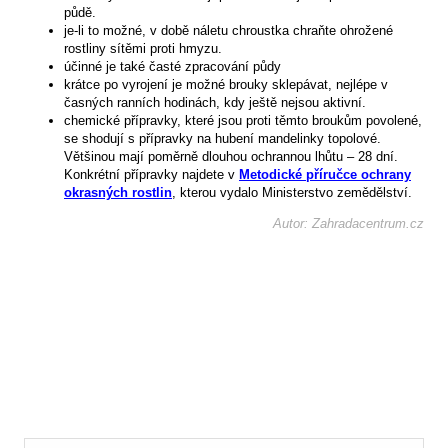
půdě.
je-li to možné, v době náletu chroustka chraňte ohrožené
rostliny sítěmi proti hmyzu.
účinné je také časté zpracování půdy
krátce po vyrojení je možné brouky sklepávat, nejlépe v
časných ranních hodinách, kdy ještě nejsou aktivní.
chemické přípravky, které jsou proti těmto broukům povolené,
se shodují s přípravky na hubení mandelinky topolové.
Většinou mají poměrně dlouhou ochrannou lhůtu – 28 dní.
Konkrétní přípravky najdete v
Metodické příručce ochrany
okrasných rostlin
, kterou vydalo Ministerstvo zemědělství.
Autor: Zahradacentrum.cz