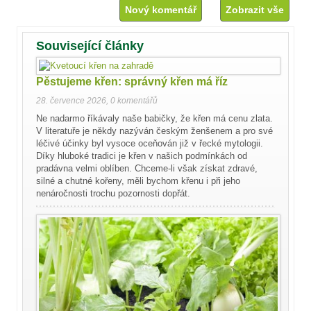
Nový komentář
Zobrazit vše
Související články
Pěstujeme křen: správný křen má říz
28. července 2026
,
0 komentářů
Ne nadarmo říkávaly naše babičky, že křen má cenu zlata.
V literatuře je někdy nazýván českým ženšenem a pro své
léčivé účinky byl vysoce oceňován již v řecké mytologii.
Díky hluboké tradici je křen v našich podmínkách od
pradávna velmi oblíben. Chceme-li však získat zdravé,
silné a chutné kořeny, měli bychom křenu i při jeho
nenáročnosti trochu pozornosti dopřát.