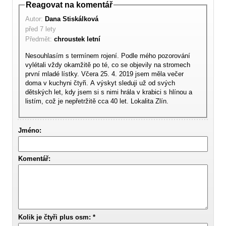
Reagovat na komentář
Autor:
Dana Stiskálková
před 7 lety
Předmět:
chroustek letní
Nesouhlasím s termínem rojení. Podle mého pozorování
vylétali vždy okamžitě po té, co se objevily na stromech
první mladé lístky. Včera 25. 4. 2019 jsem měla večer
doma v kuchyni čtyři. A výskyt sleduji už od svých
dětských let, kdy jsem si s nimi hrála v krabici s hlínou a
listím, což je nepřetržitě cca 40 let. Lokalita Zlín.
Jméno:
Komentář:
Kolik je čtyři plus osm: *