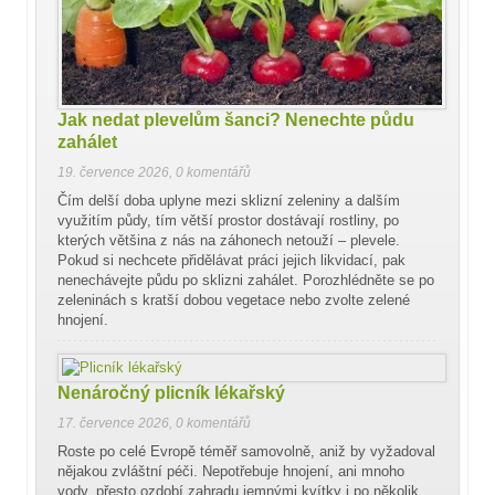
Jak nedat plevelům šanci? Nenechte půdu
zahálet
19. července 2026
,
0 komentářů
Čím delší doba uplyne mezi sklizní zeleniny a dalším
využitím půdy, tím větší prostor dostávají rostliny, po
kterých většina z nás na záhonech netouží – plevele.
Pokud si nechcete přidělávat práci jejich likvidací, pak
nenechávejte půdu po sklizni zahálet. Porozhlédněte se po
zeleninách s kratší dobou vegetace nebo zvolte zelené
hnojení.
Nenáročný plicník lékařský
17. července 2026
,
0 komentářů
Roste po celé Evropě téměř samovolně, aniž by vyžadoval
nějakou zvláštní péči. Nepotřebuje hnojení, ani mnoho
vody, přesto ozdobí zahradu jemnými kvítky i po několik