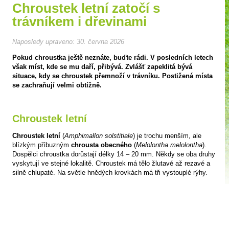
Chroustek letní zatočí s
trávníkem i dřevinami
Naposledy upraveno:
30. června 2026
Pokud chroustka ještě neznáte, buďte rádi. V posledních letech
však míst, kde se mu daří, přibývá. Zvlášť zapeklitá bývá
situace, kdy se chroustek přemnoží v trávníku. Postižená místa
se zachraňují velmi obtížně.
Chroustek letní
Chroustek letní
(
Amphimallon solstitiale
) je trochu menším, ale
blízkým příbuzným
chrousta obecného
(
Melolontha melolontha
).
Dospělci chroustka dorůstají délky 14 – 20 mm. Někdy se oba druhy
vyskytují ve stejné lokalitě. Chroustek má tělo žlutavé až rezavé a
silně chlupaté. Na světle hnědých krovkách má tři vystouplé rýhy.