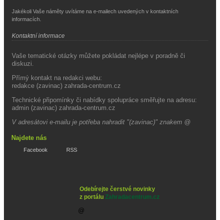
Jakékoli Vaše náměty uvítáme na e-mailech uvedených v kontaktních
informacích.
Kontaktní informace
Vaše tematické otázky můžete pokládat nejlépe v poradně či
diskuzi.
Přímý kontakt na redakci webu:
redakce (zavinac) zahrada-centrum.cz
Technické připomínky či nabídky spolupráce směřujte na adresu:
admin (zavinac) zahrada-centrum.cz
V adresátovi e-mailu je potřeba nahradit "(zavinac)" znakem @
Najdete nás
Facebook
RSS
Odebírejte čerstvé novinky
z portálu
Zahradacentrum.cz