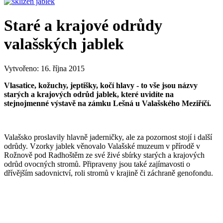
Staré a krajové odrůdy
valašských jablek
Vytvořeno:
16. října 2015
Vlasatice, kožuchy, jeptišky, kočí hlavy - to vše jsou názvy
starých a krajových odrůd jablek, které uvidíte na
stejnojmenné výstavě na zámku Lešná u Valašského Meziříčí.
Valašsko proslavily hlavně jaderničky, ale za pozornost stojí i další
odrůdy. Vzorky jablek věnovalo Valašské muzeum v přírodě v
Rožnově pod Radhoštěm ze své živé sbírky starých a krajových
odrůd ovocných stromů. Připraveny jsou také zajímavosti o
dřívějším sadovnictví, roli stromů v krajině či záchraně genofondu.