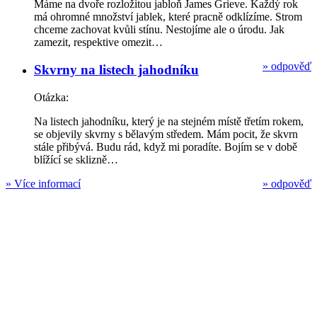
Máme na dvoře rozložitou jabloň James Grieve. Každý rok
má ohromné množství jablek, které pracně odklízíme. Strom
chceme zachovat kvůli stínu. Nestojíme ale o úrodu. Jak
zamezit, respektive omezit…
»
odpověď
Skvrny na listech jahodníku
Otázka:
Na listech jahodníku, který je na stejném místě třetím rokem,
se objevily skvrny s bělavým středem. Mám pocit, že skvrn
stále přibývá. Budu rád, když mi poradíte. Bojím se v době
blížící se sklizně…
»
Více informací
»
odpověď