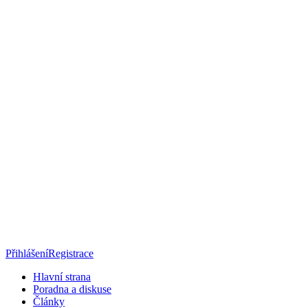
Přihlášení
Registrace
Hlavní strana
Poradna a diskuse
Články