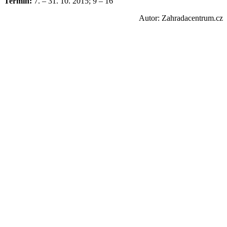
Termín:
7. – 31. 10. 2015; 9 – 16
Autor: Zahradacentrum.cz