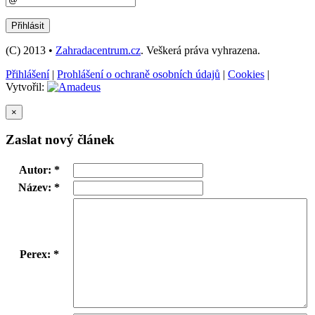
(C) 2013 •
Zahradacentrum.cz
. Veškerá práva vyhrazena.
Přihlášení
|
Prohlášení o ochraně osobních údajů
|
Cookies
|
Vytvořil:
×
Zaslat nový článek
Autor: *
Název: *
Perex: *