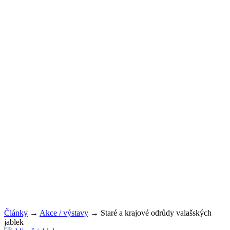
Články
→
Akce / výstavy
→
Staré a krajové odrůdy valašských
jablek