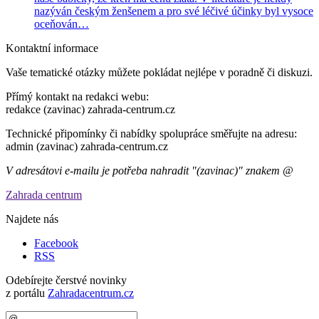
nazýván českým ženšenem a pro své léčivé účinky byl vysoce
oceňován…
Kontaktní informace
Vaše tematické otázky můžete pokládat nejlépe v poradně či diskuzi.
Přímý kontakt na redakci webu:
redakce (zavinac) zahrada-centrum.cz
Technické připomínky či nabídky spolupráce směřujte na adresu:
admin (zavinac) zahrada-centrum.cz
V adresátovi e-mailu je potřeba nahradit "(zavinac)" znakem @
Zahrada centrum
Najdete nás
Facebook
RSS
Odebírejte čerstvé novinky
z portálu
Zahradacentrum.cz