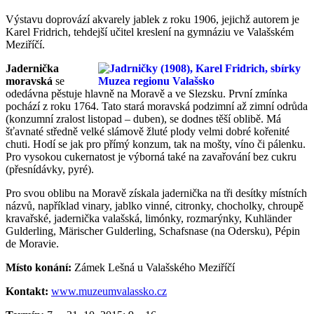
Výstavu doprovází akvarely jablek z roku 1906, jejichž autorem je
Karel Fridrich, tehdejší učitel kreslení na gymnáziu ve Valašském
Meziříčí.
Jadernička
moravská
se
odedávna pěstuje hlavně na Moravě a ve Slezsku. První zmínka
pochází z roku 1764. Tato stará moravská podzimní až zimní odrůda
(konzumní zralost listopad – duben), se dodnes těší oblibě. Má
šťavnaté středně velké slámově žluté plody velmi dobré kořenité
chuti. Hodí se jak pro přímý konzum, tak na mošty, víno či pálenku.
Pro vysokou cukernatost je výborná také na zavařování bez cukru
(přesnídávky, pyré).
Pro svou oblibu na Moravě získala jadernička na tři desítky místních
názvů, například vinary, jablko vinné, citronky, chocholky, chroupě
kravařské, jadernička valašská, limónky, rozmarýnky, Kuhländer
Gulderling, Märischer Gulderling, Schafsnase (na Odersku), Pépin
de Moravie.
Místo konání:
Zámek Lešná u Valašského Meziříčí
Kontakt:
www.muzeumvalassko.cz