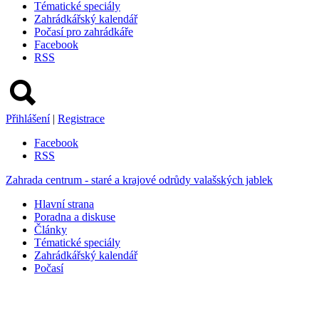
Tématické speciály
Zahrádkářský kalendář
Počasí pro zahrádkáře
Facebook
RSS
Přihlášení
|
Registrace
Facebook
RSS
Zahrada centrum - staré a krajové odrůdy valašských jablek
Hlavní strana
Poradna a diskuse
Články
Tématické speciály
Zahrádkářský kalendář
Počasí