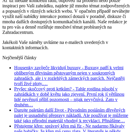
Ať už hledáte konkrétní radu, odpověď na problém nebo pouze
inspiraci pro Vaši zahrádku, najdete již mnoho témat zodpovězených
a popsaných v různých sekcích webu. V opačném případě neváhejte
využít naší nabídky interakce pomocí dotazů v poradně, diskuze či
mnoha dalších dostupných komunikačních kanálů. Naše redakce je
tu pro vás a denně rozšiřuje množství témat probíraných na
Zahradacentrum.
Jakékoli Vaše náměty uvítáme na e-mailech uvedených v
kontaktních informacích.
Nejčtenější články
Housenky zavíječe likvidují buxusy
- Buxusy patří k velmi
oblíbeným dřevinám pěstovaným nejen v soukromých
zahradách, ale i v rozlehlých zámeckých parcích. Nejčastěji
tvoří živé ploty.…
Pryšec skočcový proti krtkům?
- Tahle rostlina působí v
zahrádkách v době květu jako zjevení. První rok jí většinou
lidé nevěnují příliš pozornosti – nijak nevyčnívá. Zato v
druhém…
Darujte paletám další život
- Původním posláním dřevěných
palet je usnadnění přepravy nákladů. Ale používat je můžeme
také jako přírodní materiál vhodný k recyklaci. Přinášíme…
Pěstujeme křen: správný křen má říz
- Ne nadarmo říkávaly
naše babičky, že křen má cenu zlata. V literatuře je někdy