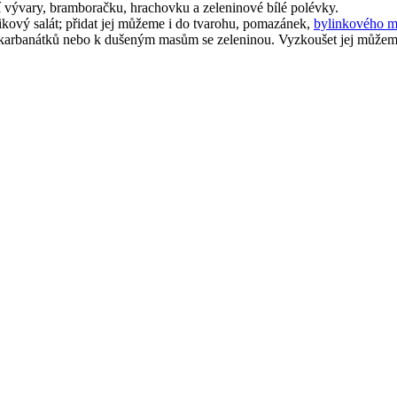
 vývary, bramboračku, hrachovku a zeleninové bílé polévky.
rikový salát; přidat jej můžeme i do tvarohu, pomazánek,
bylinkového m
 karbanátků nebo k dušeným masům se zeleninou. Vyzkoušet jej můžem