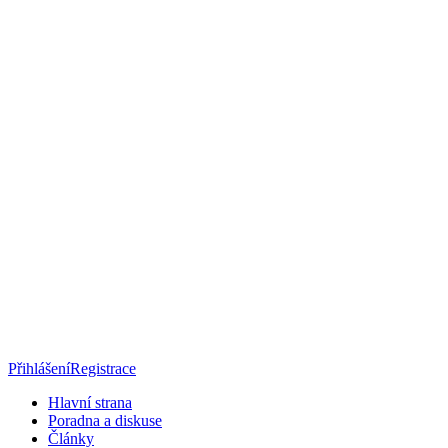
Přihlášení
Registrace
Hlavní strana
Poradna a diskuse
Články