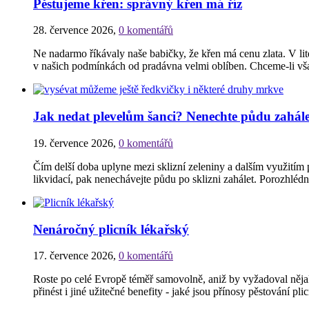
Pěstujeme křen: správný křen má říz
28. července 2026
,
0 komentářů
Ne nadarmo říkávaly naše babičky, že křen má cenu zlata. V li
v našich podmínkách od pradávna velmi oblíben. Chceme-li však 
Jak nedat plevelům šanci? Nenechte půdu zahále
19. července 2026
,
0 komentářů
Čím delší doba uplyne mezi sklizní zeleniny a dalším využitím pů
likvidací, pak nenechávejte půdu po sklizni zahálet. Porozhlédn
Nenáročný plicník lékařský
17. července 2026
,
0 komentářů
Roste po celé Evropě téměř samovolně, aniž by vyžadoval něja
přinést i jiné užitečné benefity - jaké jsou přínosy pěstování pli