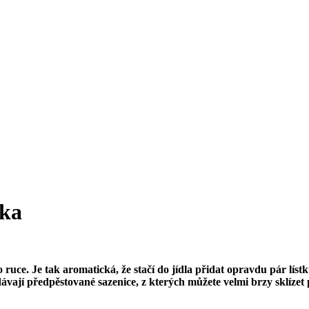
vka
 ruce. Je tak aromatická, že stačí do jídla přidat opravdu pár líst
ávají předpěstované sazenice, z kterých můžete velmi brzy sklízet p