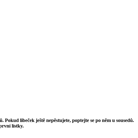
ků. Pokud libeček ještě nepěstujete, poptejte se po něm u sousedů.
rvní lístky.