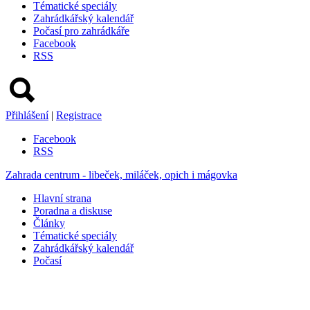
Tématické speciály
Zahrádkářský kalendář
Počasí pro zahrádkáře
Facebook
RSS
Přihlášení
|
Registrace
Facebook
RSS
Zahrada centrum - libeček, miláček, opich i mágovka
Hlavní strana
Poradna a diskuse
Články
Tématické speciály
Zahrádkářský kalendář
Počasí