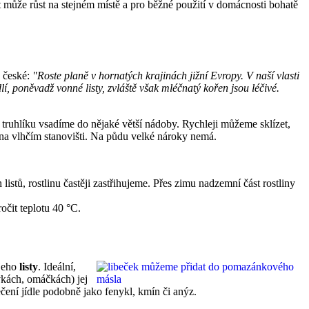
let může růst na stejném místě a pro běžné použití v domácnosti bohatě
y české:
"Roste planě v hornatých krajinách jižní Evropy. V naší vlasti
, poněvadž vonné listy, zvláště však mléčnatý kořen jsou léčivé.
 truhlíku vsadíme do nějaké větší nádoby. Rychleji můžeme sklízet,
na vlhčím stanovišti. Na půdu velké nároky nemá.
stů, rostlinu častěji zastřihujeme. Přes zimu nadzemní část rostliny
očit teplotu 40 °C.
 jeho
listy
. Ideální,
vkách, omáčkách) jej
ení jídle podobně jako fenykl, kmín či anýz.