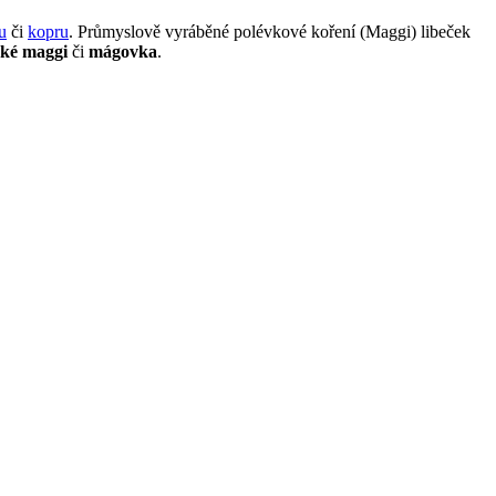
u
či
kopru
. Průmyslově vyráběné polévkové koření (Maggi) libeček
ské maggi
či
mágovka
.