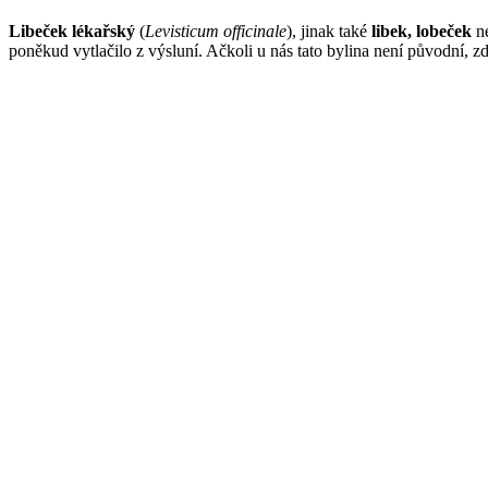
Libeček lékařský
(
Levisticum officinale
), jinak také
libek, lobeček
n
poněkud vytlačilo z výsluní. Ačkoli u nás tato bylina není původní, z