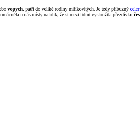
ebo
vopych
, patří do veliké rodiny miříkovitých. Je tedy příbuzný
celer
domácněla u nás místy natolik, že si mezi lidmi vysloužila přezdívku
če