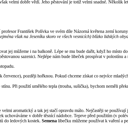
m však velmi dobře vědí. Jeho pěstování je totiž velmi snadné. Několik 
 profesor František Polívka ve svém díle Názorná květena zemí korun
ména však na Jeseníku skoro ve všech vesnicích) blízko lidských obydlí
stovat jej můžeme i na balkoně. Lépe se mu bude dařit, když ho místo do
ěstovanou sazenici. Nejlépe nám bude libeček prospívat v polostínu a 
istopadu.
k července), později hořknou. Pokud chceme získat co nejvíce mladých li
e stínu. Při použití umělého tepla (trouba, sušička), bychom neměli překr
 velmi aromatický a tak jej stačí opravdu málo. Nejčastěji se používají
ček uchováváme v dobře těsnící nádobce. Teprve před použitím (v polé
stů do ledových kostek.
Semena
libečku můžeme používat k vaření a peč