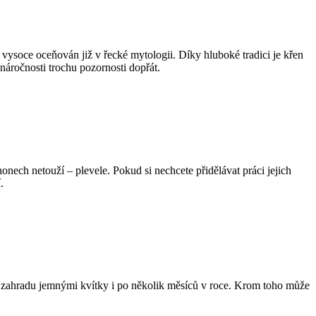
vysoce oceňován již v řecké mytologii. Díky hluboké tradici je křen
náročnosti trochu pozornosti dopřát.
honech netouží – plevele. Pokud si nechcete přidělávat práci jejich
.
í zahradu jemnými kvítky i po několik měsíců v roce. Krom toho může