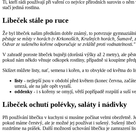
Ti, kteří rádi používají při vaření co nejvíce přírodních surovin o ně
stačí jediná rostlina.
Libeček stále po ruce
Že byl libeček našim předkům dobře známý, to potvrzuje gymnaziální
pěstuje se místy v horách (v Krkonoších, Krušných horách, Šumavě, zej
Odvar ze sušeného kořene odporučuje se zvláště proti vodnatelnosti."
V zahradě poroste libeček bujněji (dorůstá výšky až 2 metry), ale pě
pokud nám někdo věnuje odkopek rostliny, případně si koupíme předp
Sklízet můžete listy, nať, semena i kořen, a to obvykle od května do l
listy
- nejlepší jsou v období před květem (konec června, začáte
umrzá, ale na jaře opět vyraší.
oddenky
- i s kořeny se omyjí, větší popřípadě rozpůlí a suší v
Libeček ochutí polévky, saláty i nádivky
Při používání libečku v kuchyni si musíme počínat velmi obezřetně. Je
pokud máme čerstvý, ale je možné jej používat i sušený. Sušený libe
rozdrtíme na prášek. Další možností uchování libečku je zamrazení li