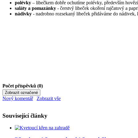
polévky
– libečkem dobře ochutíme polévky, především hovězí
saláty a pomazánky
- čerstvý libeček okoření rajčatový a pap
nádivky
- nadrobno rozsekaný libeček přidáváme do nádivek,
Počet příspěvků (0)
Nový komentář
Zobrazit vše
Související články