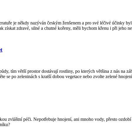
teratuře je někdy nazýván českým ženšenem a pro své léčivé účinky byl 
získat zdravé, silné a chutné kořeny, měli bychom křenu i při jeho ne
t
dy, tím větší prostor dostávají rostliny, po kterých většina z nás na zá
ěte se po zeleninách s kratší dobou vegetace nebo zvolte zelené hnojení
kou zvláštní péči. Nepotřebuje hnojení, ani mnoho vody, přesto ozdob
cníku?