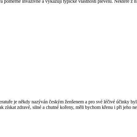
vá poměrně invazivně a vykazují typické vlastnosti plevelů. Některé z n
teratuře je někdy nazýván českým ženšenem a pro své léčivé účinky byl 
získat zdravé, silné a chutné kořeny, měli bychom křenu i při jeho ne