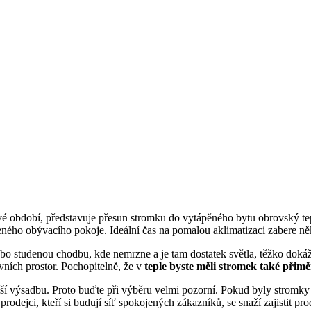
vé období, představuje přesun stromku do vytápěného bytu obrovský tep
ného obývacího pokoje. Ideální čas na pomalou aklimatizaci zabere ně
ebo studenou chodbu, kde nemrzne a je tam dostatek světla, těžko dok
vních prostor. Pochopitelně, že v
teple byste měli stromek také přimě
ší výsadbu. Proto buďte při výběru velmi pozorní. Pokud byly stromky 
prodejci, kteří si budují síť spokojených zákazníků, se snaží zajistit pr