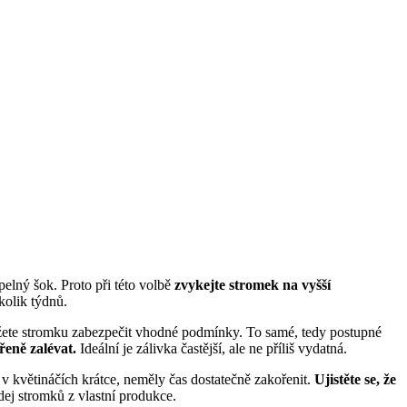
elný šok. Proto při této volbě
zvykejte stromek na vyšší
kolik týdnů.
ážete stromku zabezpečit vhodné podmínky. To samé, tedy postupné
řeně zalévat.
Ideální je zálivka častější, ale ne příliš vydatná.
v květináčích krátce, neměly čas dostatečně zakořenit.
Ujistěte se, že
odej stromků z vlastní produkce.