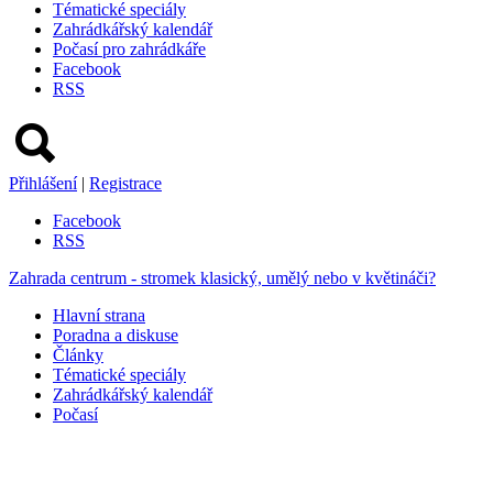
Tématické speciály
Zahrádkářský kalendář
Počasí pro zahrádkáře
Facebook
RSS
Přihlášení
|
Registrace
Facebook
RSS
Zahrada centrum - stromek klasický, umělý nebo v květináči?
Hlavní strana
Poradna a diskuse
Články
Tématické speciály
Zahrádkářský kalendář
Počasí