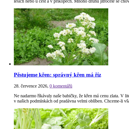
lesích nebo u cest a v příkopech. Mnoho druhů jitrocele se cho
Pěstujeme křen: správný křen má říz
28. července 2026
,
0 komentářů
Ne nadarmo říkávaly naše babičky, že křen má cenu zlata. V li
v našich podmínkách od pradávna velmi oblíben. Chceme-li však 