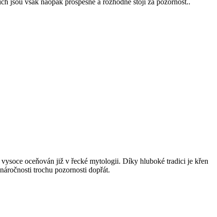
ich jsou však naopak prospěšné a rozhodně stojí za pozornost..
vysoce oceňován již v řecké mytologii. Díky hluboké tradici je křen
náročnosti trochu pozornosti dopřát.