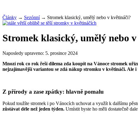
Články
→
Sezónní
→
Stromek klasický, umělý nebo v květináči?
Stromek klasický, umělý nebo v
Naposledy upraveno:
5. prosince 2024
Mnozí rok co rok řeší dilema zda koupit na Vánoce stromek uřízn
nejzajímavější variantou se zdá nákup stromku v květináči. Ale i 
Z přírody a zase zpátky: hlavně pomalu
Pokud toužíte stromek i po Vánocích uchovat a využít k dalšímu pěstová
zůstávat déle než jeden týden.
Umístit byste ho měli dostatečně dale