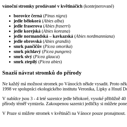
vánoční stromky prodávané v květináčích
(kontejnerované)
borovice černá
(
Pinus nigra
)
jedle bělokorá
(
Abies alba
)
jedle fraserova
(
Abies fraserri
)
jedle korejská
(
Abies koreana
)
jedle normandská – kavkazská
(
Abies nordmanniana
)
jedle obrovská
(
Abies grandis
)
smrk pančičův
(
Picea omorika
)
smrk pichlavý
(
Picea pungens
)
smrk sivý
(
Picea glauca
)
smrk ztepilý
(
Picea abies
)
Snazší návrat stromků do přírody
Ne každý má možnost stromek po Vánocích někde vysadit. Proto někt
1998 ve spolupráci ekologického institutu Veronika, Lipky a Hnutí Du
V nabídce jsou 3 - 4 leté sazenice jedle bělokoré, vysoké přibližně 
přírody téměř vymizela. Zakoupenou sazenici jedličky si můžete ponec
V Praze si můžete stromek v květináči na Vánoce pouze pronajmout.