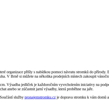
eré organizace přišly s nabídkou pomoci návratu stromků do přírody. 
ha. V Brně si můžete na několika prodejních místech zakoupit vánoční 
40 cm. Výsadba jedliček je každoročním vyvrcholením iniciativy na podp
hat anebo se zúčastnit jarní výsadby, která proběhne na jaře.
 Součástí služby
pronajemstromku.cz
je doprava stromku k vám domů a 