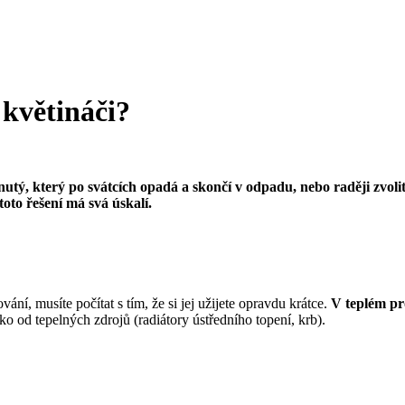
 květináči?
utý, který po svátcích opadá a skončí v odpadu, nebo raději zvol
toto řešení má svá úskalí.
ní, musíte počítat s tím, že si jej užijete opravdu krátce.
V teplém pr
ko od tepelných zdrojů (radiátory ústředního topení, krb).