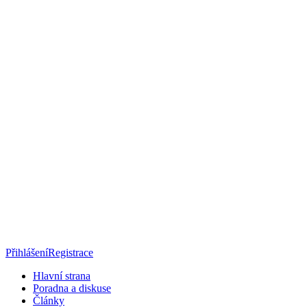
Přihlášení
Registrace
Hlavní strana
Poradna a diskuse
Články