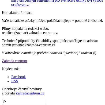
nazýván českým ženšenem a pro své léčivé účinky byl vysoce
oceňován…
Kontaktní informace
Vaše tematické otázky můžete pokládat nejlépe v poradně či diskuzi.
Přímý kontakt na redakci webu:
redakce (zavinac) zahrada-centrum.cz
Technické připomínky či nabídky spolupráce směřujte na adresu:
admin (zavinac) zahrada-centrum.cz
V adresátovi e-mailu je potřeba nahradit "(zavinac)" znakem @
Zahrada centrum
Najdete nás
Facebook
RSS
Odebírejte čerstvé novinky
z portálu
Zahradacentrum.cz