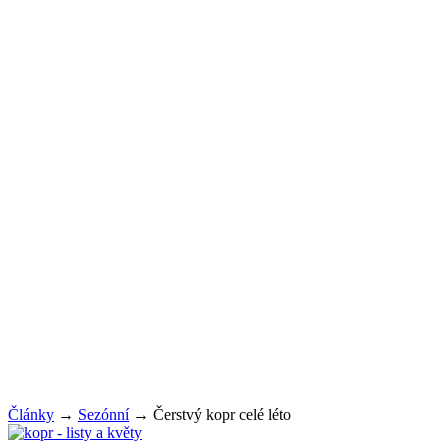
Články
→
Sezónní
→
Čerstvý kopr celé léto