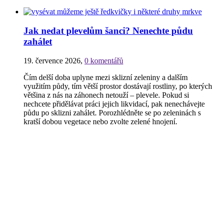
Jak nedat plevelům šanci? Nenechte půdu
zahálet
19. července 2026
,
0 komentářů
Čím delší doba uplyne mezi sklizní zeleniny a dalším
využitím půdy, tím větší prostor dostávají rostliny, po kterých
většina z nás na záhonech netouží – plevele. Pokud si
nechcete přidělávat práci jejich likvidací, pak nenechávejte
půdu po sklizni zahálet. Porozhlédněte se po zeleninách s
kratší dobou vegetace nebo zvolte zelené hnojení.