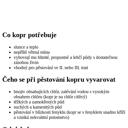
Co kopr potřebuje
slunce a teplo
nepříliš větrná místa
vyhovují mu hlinité, propustné a lehčí půdy s dostatečnou
zásobou živin
vhodný pro pěstování ve II. nebo III. trati
Čeho se při pěstování kopru vyvarovat
hnojiv obsahujících chlór, zalévání vodou s vysokým
obsahem chlóru (kopr je na chlór citlivý)
těžkých a zamokřených půd
suchých a kamenitých půd
pěstování v blízkosti fenyklu (kopr se s fenyklem snadno kříží
a vzniká nekvalitní potomstvo)