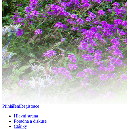
Přihlášení
Registrace
Hlavní strana
Poradna a diskuse
Články