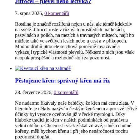
Jitrocel – plevel nebo léčivka?
7. srpna 2026
,
0 komentářů
Rostlina je značně rozšířená nejen u nás, ale téměř kdekoliv
na světě. Jitrocel roste v různých prostředích: na lukách,
pastvinách a polích, na mezích a travnatých místech, najít ho
můžete také ve světlých lesích nebo u cest a v příkopech.
Mnoho druhů jitrocele se chová poměrně invazivně a
vykazují typické vlastnosti plevelů. Některé z nich jsou však
naopak prospěšné a rozhodně stojí za pozornost..
Pěstujeme křen: správný křen má říz
28. července 2026
,
0 komentářů
Ne nadarmo říkávaly naše babičky, že křen má cenu zlata. V
literatuře je někdy nazýván českým ženšenem a pro své léčivé
účinky byl vysoce oceňován již v řecké mytologii. Díky
hluboké tradici je křen v našich podmínkách od pradávna
velmi oblíben. Chceme-li však získat zdravé, silné a chutné
kořeny, měli bychom křenu i při jeho nenáročnosti trochu
pozornosti dopřát.