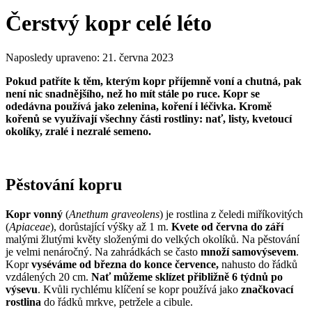
Čerstvý kopr celé léto
Naposledy upraveno:
21. června 2023
Pokud patříte k těm, kterým kopr příjemně voní a chutná, pak
není nic snadnějšího, než ho mít stále po ruce. Kopr se
odedávna používá jako zelenina, koření i léčivka. Kromě
kořenů se využívají všechny části rostliny: nať, listy, kvetoucí
okolíky, zralé i nezralé semeno.
Pěstování kopru
Kopr vonný
(
Anethum graveolens
) je rostlina z čeledi miříkovitých
(
Apiaceae
), dorůstající výšky až 1 m.
Kvete od června do září
malými žlutými květy složenými do velkých okolíků. Na pěstování
je velmi nenáročný. Na zahrádkách se často
množí samovýsevem
.
Kopr
vyséváme od března do konce července,
nahusto do řádků
vzdálených 20 cm.
Nať můžeme sklízet přibližně 6 týdnů po
výsevu
. Kvůli rychlému klíčení se kopr používá jako
značkovací
rostlina
do řádků mrkve, petržele a cibule.