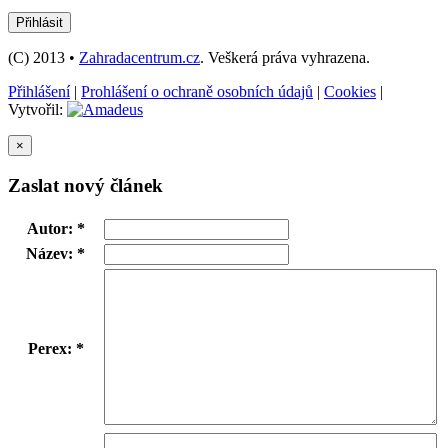
(C) 2013 •
Zahradacentrum.cz
. Veškerá práva vyhrazena.
Přihlášení
|
Prohlášení o ochraně osobních údajů
|
Cookies
|
Vytvořil:
×
Zaslat nový článek
Autor: *
Název: *
Perex: *