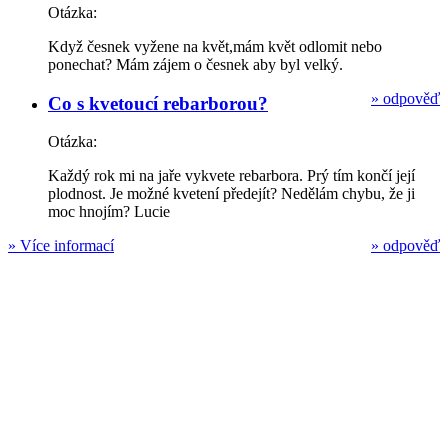
Otázka:
Když česnek vyžene na květ,mám květ odlomit nebo
ponechat? Mám zájem o česnek aby byl velký.
»
odpověď
Co s kvetoucí rebarborou?
Otázka:
Každý rok mi na jaře vykvete rebarbora. Prý tím končí její
plodnost. Je možné kvetení předejít? Nedělám chybu, že ji
moc hnojím? Lucie
»
Více informací
»
odpověď