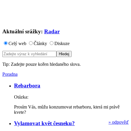
Aktuální srážky:
Radar
Celý web
Články
Diskuze
Tip: Zadejte pouze kořen hledaného slova.
Poradna
Rebarbora
Otázka:
Prosím Vás, můžu konzumovat rebarboru, která mi právě
kvete?
»
odpověď
Vylamovat květ česneku?