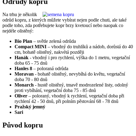
Odrůdy kopru
Na trhu je několik
odrůd kopru, z kterých můžete vybírat nejen podle chuti, ale také
podle toho, zda potřebujete kopr brzy kvetoucí nebo naopak co
nejdéle olistěný:
Bio Plan
– světle zelená odrůda
Compact MINI
– vhodný do truhlíků a nádob, dorůstá do 40
cm, bohatě olistěný, nakvétá později
Hanák
- vhodný i pro rychlení, výška do 1 metru, vegetační
doba 65 - 75 dnů
Hanles 8
– poloraná odrůda
Moravan
- bohatě olistěný, nevybíhá do květu, vegetační
doba 70 - 80 dnů
Monarch
- hustě olistěný, tmavě modrozelené listy, odolný
proti vybíhání, vegetační doba 75 - 85 dnů
Oliver
– poloraný, vhodný k rychlení, vegetační doba při
rychlení 42 - 50 dnů, při polním pěstování 68 - 78 dnů
Pražský jemný
Sari
Původ kopru