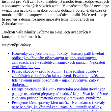
inspiraci pro Vaši zahrádku, najdete již mnoho témat zodpovězených
a popsaných v různých sekcích webu. V opačném případě neváhejte
využít naší nabídky interakce pomocí dotazů v poradně, diskuze či
mnoha dalších dostupných komunikačních kanálů. Naše redakce je
tu pro vás a denně rozšiřuje množství témat probíraných na
Zahradacentrum.
Jakékoli Vaše náměty uvítáme na e-mailech uvedených v
kontaktních informacích.
Nejčtenější články
Housenky zavíječe likvidují buxusy
- Buxusy patří k velmi
oblíbeným dřevinám pěstovaným nejen v soukromých
zahradách, ale i v rozlehlých zámeckých parcích. Nejčastěji
tvoří živé ploty.…
Pryšec skočcový proti krtkům?
- Tahle rostlina působí v
zahrádkách v době květu jako zjevení. První rok jí většinou
lidé nevěnují příliš pozornosti – nijak nevyčnívá. Zato v
druhém…
Darujte paletám další život
- Původním posláním dřevěných
palet je usnadnění přepravy nákladů. Ale používat je můžeme
také jako přírodní materiál vhodný k recyklaci. Přinášíme…
Pěstujeme křen: správný křen má říz
- Ne nadarmo říkávaly
naše babičky, že křen má cenu zlata. V literatuře je někdy