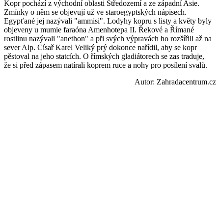
Kopr pochází z východní oblasti Středozemí a ze západní Asie.
Zmínky o něm se objevují už ve staroegyptských nápisech.
Egypťané jej nazývali "ammisi". Lodyhy kopru s listy a květy byly
objeveny u mumie faraóna Amenhotepa II. Řekové a Římané
rostlinu nazývali "anethon" a při svých výpravách ho rozšířili až na
sever Alp. Císař Karel Veliký prý dokonce nařídil, aby se kopr
pěstoval na jeho statcích. O římských gladiátorech se zas traduje,
že si před zápasem natírali koprem ruce a nohy pro posílení svalů.
Autor: Zahradacentrum.cz