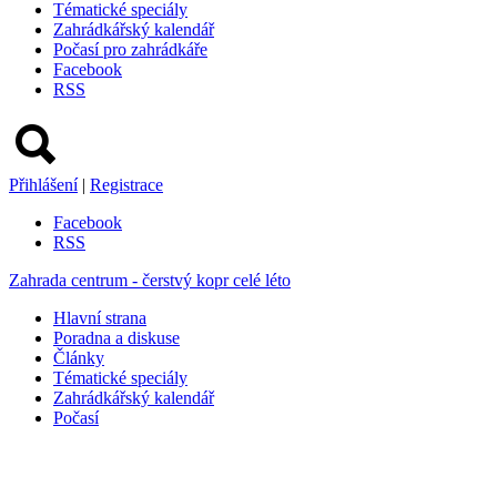
Tématické speciály
Zahrádkářský kalendář
Počasí pro zahrádkáře
Facebook
RSS
Přihlášení
|
Registrace
Facebook
RSS
Zahrada centrum - čerstvý kopr celé léto
Hlavní strana
Poradna a diskuse
Články
Tématické speciály
Zahrádkářský kalendář
Počasí