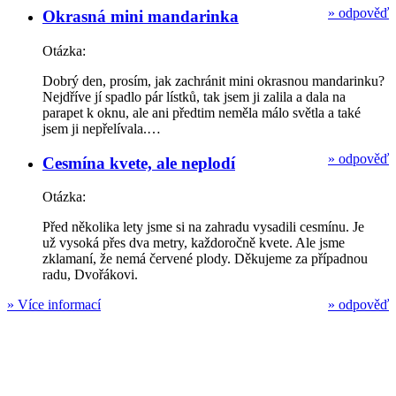
»
odpověď
Okrasná mini mandarinka
Otázka:
Dobrý den, prosím, jak zachránit mini okrasnou mandarinku?
Nejdříve jí spadlo pár lístků, tak jsem ji zalila a dala na
parapet k oknu, ale ani předtim neměla málo světla a také
jsem ji nepřelívala.…
»
odpověď
Cesmína kvete, ale neplodí
Otázka:
Před několika lety jsme si na zahradu vysadili cesmínu. Je
už vysoká přes dva metry, každoročně kvete. Ale jsme
zklamaní, že nemá červené plody. Děkujeme za případnou
radu, Dvořákovi.
»
Více informací
»
odpověď