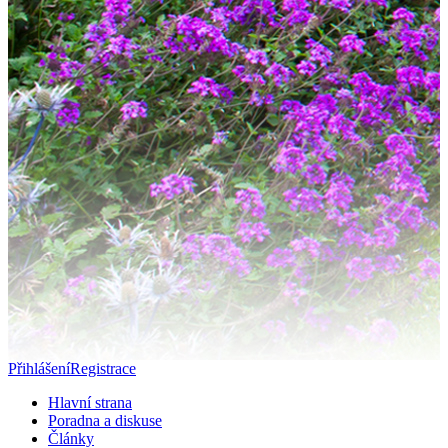
Přihlášení
Registrace
Hlavní strana
Poradna a diskuse
Články