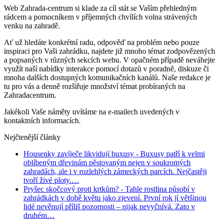
Web Zahrada-centrum si klade za cíl stát se Vaším přehledným
rádcem a pomocníkem v příjemných chvílích volna strávených
venku na zahradě.
Ať už hledáte konkrétní radu, odpověď na problém nebo pouze
inspiraci pro Vaši zahrádku, najdete již mnoho témat zodpovězených
a popsaných v různých sekcích webu. V opačném případě neváhejte
využít naší nabídky interakce pomocí dotazů v poradně, diskuze či
mnoha dalších dostupných komunikačních kanálů. Naše redakce je
tu pro vás a denně rozšiřuje množství témat probíraných na
Zahradacentrum.
Jakékoli Vaše náměty uvítáme na e-mailech uvedených v
kontaktních informacích.
Nejčtenější články
Housenky zavíječe likvidují buxusy
- Buxusy patří k velmi
oblíbeným dřevinám pěstovaným nejen v soukromých
zahradách, ale i v rozlehlých zámeckých parcích. Nejčastěji
tvoří živé ploty.…
Pryšec skočcový proti krtkům?
- Tahle rostlina působí v
zahrádkách v době květu jako zjevení. První rok jí většinou
lidé nevěnují příliš pozornosti – nijak nevyčnívá. Zato v
druhém…