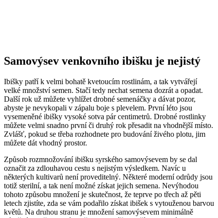
Samovýsev venkovního ibišku je nejistý
Ibišky patří k velmi bohatě kvetoucím rostlinám, a tak vytvářejí
velké množství semen. Stačí tedy nechat semena dozrát a opadat.
Další rok už můžete vyhlížet drobné semenáčky a dávat pozor,
abyste je nevykopali v zápalu boje s plevelem. První léto jsou
vysemeněné ibišky vysoké sotva pár centimetrů. Drobné rostlinky
můžete velmi snadno první či druhý rok přesadit na vhodnější místo.
Zvlášť, pokud se třeba rozhodnete pro budování živého plotu, jim
můžete dát vhodný prostor.
Způsob rozmnožování ibišku syrského samovýsevem by se dal
označit za zdlouhavou cestu s nejistým výsledkem. Navíc u
některých kultivarů není proveditelný. Některé moderní odrůdy jsou
totiž sterilní, a tak není možné získat jejich semena. Nevýhodou
tohoto způsobu množení je skutečnost, že teprve po třech až pěti
letech zjistíte, zda se vám podařilo získat ibišek s vytouženou barvou
květů. Na druhou stranu je množení samovýsevem minimálně