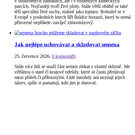
v soukromých zahradách, ale i v rozlehlých zámeckých
parcích. Nejčastěji tvoří živé ploty. Stále větší oblibě se také
těší speciální živé sochy, známé jako topiary. Bohužel se v
Evropě v posledních letech šíři škůdce buxusů, který tu nemá
přirozené nepřátele: zavíječ zimostrázový.
Jak nejlépe uchovávat a skladovat semena
25. července 2026
,
0 komentářů
Stále více lidí se snaží část semen získat z vlastní sklizně. Jde
většinou o staré či krajové odrůdy, které se často předávají
mezi přáteli či příbuznými. Lidé mnohdy ani neznají jejich
název, spíše si pamatují, kdo jim je daroval.