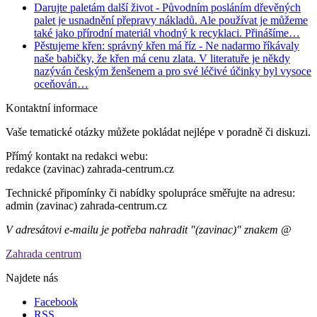
Darujte paletám další život
- Původním posláním dřevěných
palet je usnadnění přepravy nákladů. Ale používat je můžeme
také jako přírodní materiál vhodný k recyklaci. Přinášíme…
Pěstujeme křen: správný křen má říz
- Ne nadarmo říkávaly
naše babičky, že křen má cenu zlata. V literatuře je někdy
nazýván českým ženšenem a pro své léčivé účinky byl vysoce
oceňován…
Kontaktní informace
Vaše tematické otázky můžete pokládat nejlépe v poradně či diskuzi.
Přímý kontakt na redakci webu:
redakce (zavinac) zahrada-centrum.cz
Technické připomínky či nabídky spolupráce směřujte na adresu:
admin (zavinac) zahrada-centrum.cz
V adresátovi e-mailu je potřeba nahradit "(zavinac)" znakem @
Zahrada centrum
Najdete nás
Facebook
RSS