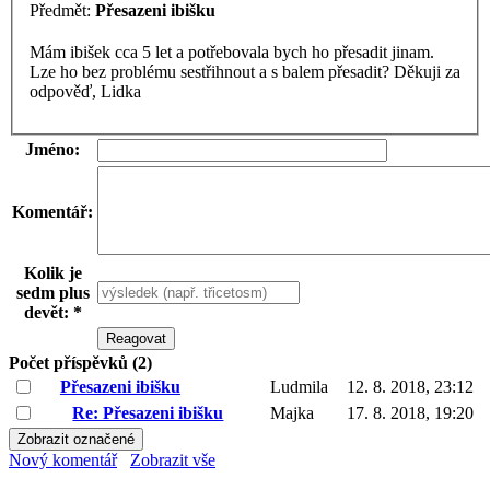
Předmět:
Přesazeni ibišku
Mám ibišek cca 5 let a potřebovala bych ho přesadit jinam.
Lze ho bez problému sestřihnout a s balem přesadit? Děkuji za
odpověď, Lidka
Jméno:
Komentář:
Kolik je
sedm plus
devět: *
Počet příspěvků (2)
Přesazeni ibišku
Ludmila
12. 8. 2018, 23:12
Re: Přesazeni ibišku
Majka
17. 8. 2018, 19:20
Nový komentář
Zobrazit vše