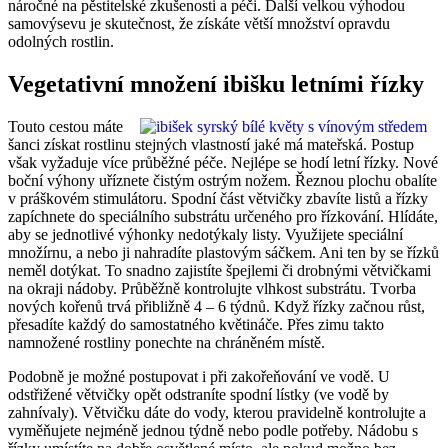
náročné na pěstitelské zkušenosti a péči. Další velkou výhodou
samovýsevu je skutečnost, že získáte větší množství opravdu
odolných rostlin.
Vegetativní množení ibišku letními řízky
Touto cestou máte
šanci získat rostlinu stejných vlastností jaké má mateřská. Postup
však vyžaduje více průběžné péče. Nejlépe se hodí letní řízky. Nové
boční výhony uříznete čistým ostrým nožem. Řeznou plochu obalíte
v práškovém stimulátoru. Spodní část větvičky zbavíte listů a řízky
zapíchnete do speciálního substrátu určeného pro řízkování. Hlídáte,
aby se jednotlivé výhonky nedotýkaly listy. Využijete speciální
množírnu, a nebo ji nahradíte plastovým sáčkem. Ani ten by se řízků
neměl dotýkat. To snadno zajistíte špejlemi či drobnými větvičkami
na okraji nádoby. Průběžně kontrolujte vlhkost substrátu. Tvorba
nových kořenů trvá přibližně 4 – 6 týdnů. Když řízky začnou růst,
přesadíte každý do samostatného květináče. Přes zimu takto
namnožené rostliny ponechte na chráněném místě.
Podobně je možné postupovat i při zakořeňování ve vodě. U
odstřižené větvičky opět odstraníte spodní lístky (ve vodě by
zahnívaly). Větvičku dáte do vody, kterou pravidelně kontrolujte a
vyměňujete nejméně jednou týdně nebo podle potřeby. Nádobu s