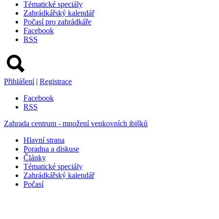
Tématické speciály
Zahrádkářský kalendář
Počasí pro zahrádkáře
Facebook
RSS
Přihlášení
|
Registrace
Facebook
RSS
Zahrada centrum - množení venkovních ibišků
Hlavní strana
Poradna a diskuse
Články
Tématické speciály
Zahrádkářský kalendář
Počasí