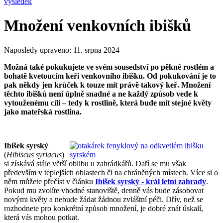
Množení venkovních ibišků
Naposledy upraveno:
11. srpna 2024
Možná také pokukujete ve svém sousedství po pěkně rostlém a
bohatě kvetoucím keři venkovního ibišku. Od pokukování je to
pak někdy jen krůček k touze mít právě takový keř. Množení
těchto ibišků není úplně snadné a ne každý způsob vede k
vytouženému cíli – tedy k rostlině, která bude mít stejné květy
jako mateřská rostlina.
Ibišek syrský
(
Hibiscus syriacus
)
si získává stále větší oblibu u zahrádkářů. Daří se mu však
především v teplejších oblastech či na chráněných místech. Více si o
něm můžete přečíst v článku
Ibišek syrský - král letní zahrady
.
Pokud mu zvolíte vhodné stanoviště, denně vás bude zásobovat
novými květy a nebude žádat žádnou zvláštní péči. Dřív, než se
rozhodnete pro konkrétní způsob množení, je dobré znát úskalí,
která vás mohou potkat.