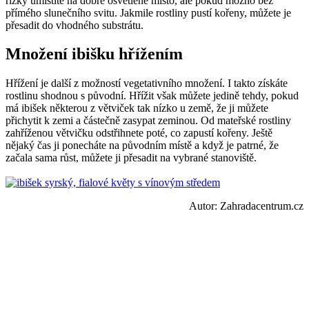
řízky umístíte na dobře osvětlené místo, ale pokud možno bez
přímého slunečního svitu. Jakmile rostliny pustí kořeny, můžete je
přesadit do vhodného substrátu.
Množení ibišku hřížením
Hřížení je další z možností vegetativního množení. I takto získáte
rostlinu shodnou s původní. Hřížit však můžete jedině tehdy, pokud
má ibišek některou z větviček tak nízko u země, že ji můžete
přichytit k zemi a částečně zasypat zeminou. Od mateřské rostliny
zahříženou větvičku odstřihnete poté, co zapustí kořeny. Ještě
nějaký čas ji ponecháte na původním místě a když je patrné, že
začala sama růst, můžete ji přesadit na vybrané stanoviště.
Autor: Zahradacentrum.cz