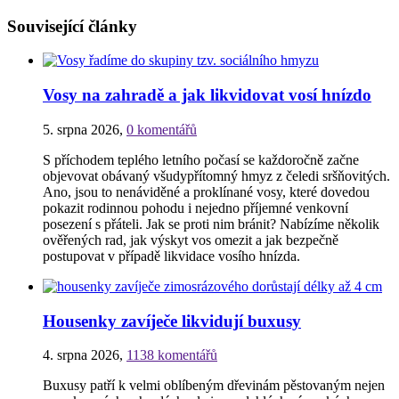
Související články
Vosy na zahradě a jak likvidovat vosí hnízdo
5. srpna 2026
,
0 komentářů
S příchodem teplého letního počasí se každoročně začne
objevovat obávaný všudypřítomný hmyz z čeledi sršňovitých.
Ano, jsou to nenáviděné a proklínané vosy, které dovedou
pokazit rodinnou pohodu i nejedno příjemné venkovní
posezení s přáteli. Jak se proti nim bránit? Nabízíme několik
ověřených rad, jak výskyt vos omezit a jak bezpečně
postupovat v případě likvidace vosího hnízda.
Housenky zavíječe likvidují buxusy
4. srpna 2026
,
1138 komentářů
Buxusy patří k velmi oblíbeným dřevinám pěstovaným nejen