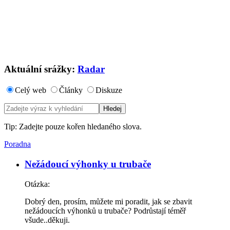
Aktuální srážky:
Radar
Celý web
Články
Diskuze
Tip: Zadejte pouze kořen hledaného slova.
Poradna
Nežádoucí výhonky u trubače
Otázka:
Dobrý den, prosím, můžete mi poradit, jak se zbavit
nežádoucích výhonků u trubače? Podrůstají téměř
všude..děkuji.