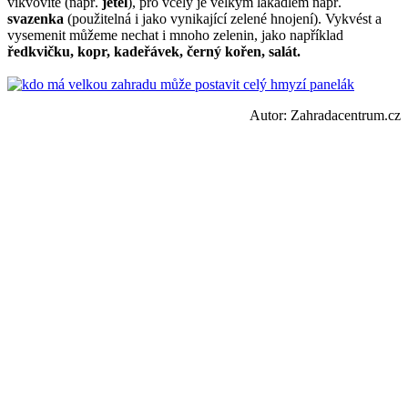
vikvovité (např.
jetel
), pro včely je velkým lákadlem např.
svazenka
(použitelná i jako vynikající zelené hnojení). Vykvést a
vysemenit můžeme nechat i mnoho zelenin, jako například
ředkvičku, kopr, kadeřávek, černý kořen, salát.
Autor: Zahradacentrum.cz