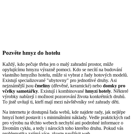
Pozvěte hmyz do hotelu
Každý, kdo pečuje třeba jen o malý zahradní prostor, může
opylujícímu hmyzu výrazně pomoci. Kdo se necítí na budování
vlastního hmyzího hotelu, může si vybrat z řady hotových modelů.
Existují specializované "ubytovny" pro jednotlivé druhy. Asi
nejznámější jsou
čmelíny
(dřevěné, keramické) nebo
domky pro
včelky samotářky
. Existují i kombinované
hmyzí hotely
. Některé
výrobky nabízejí i možnost pozorování života konkrétních druhů.
To jistě uvítají ti, kteří mají mezi návštěvníky své zahrady děti.
Na internetu je dostupná řada webů, kde najdete rady, jak nejlépe
hmyzí hotel postavit i s minimálními náklady. Vedle praktických rad
pro výrobu na těchto webech nechybí ani podrobné informace o
životním cyklu, a tedy i nárocích toho kterého druhu. Pokud vás
problematika zajímá více, zkuste navštívit web