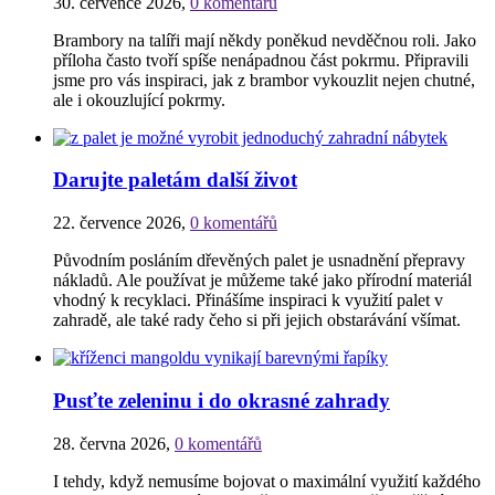
30. července 2026
,
0 komentářů
Brambory na talíři mají někdy poněkud nevděčnou roli. Jako
příloha často tvoří spíše nenápadnou část pokrmu. Připravili
jsme pro vás inspiraci, jak z brambor vykouzlit nejen chutné,
ale i okouzlující pokrmy.
Darujte paletám další život
22. července 2026
,
0 komentářů
Původním posláním dřevěných palet je usnadnění přepravy
nákladů. Ale používat je můžeme také jako přírodní materiál
vhodný k recyklaci. Přinášíme inspiraci k využití palet v
zahradě, ale také rady čeho si při jejich obstarávání všímat.
Pusťte zeleninu i do okrasné zahrady
28. června 2026
,
0 komentářů
I tehdy, když nemusíme bojovat o maximální využití každého