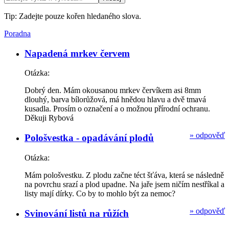
Tip: Zadejte pouze kořen hledaného slova.
Poradna
Napadená mrkev červem
Otázka:
Dobrý den. Mám okousanou mrkev červíkem asi 8mm
dlouhý, barva bílorůžová, má hnědou hlavu a dvě tmavá
kusadla. Prosím o označení a o možnou přírodní ochranu.
Děkuji Rybová
»
odpověď
Pološvestka - opadávání plodů
Otázka:
Mám pološvestku. Z plodu začne téct šťáva, která se následně
na povrchu srazí a plod upadne. Na jaře jsem ničím nestříkal a
listy mají dírky. Co by to mohlo být za nemoc?
»
odpověď
Svinování listů na růžích