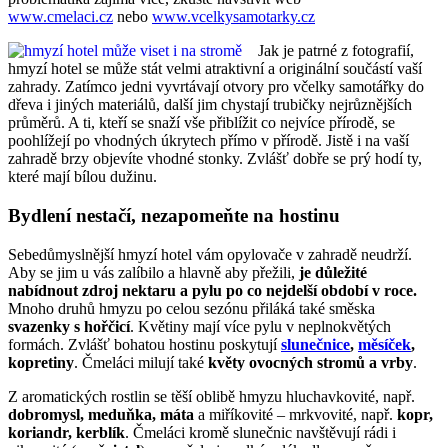
www.cmelaci.cz
nebo
www.vcelkysamotarky.cz
Jak je patrné z fotografií,
hmyzí hotel se může stát velmi atraktivní a originální součástí vaší
zahrady. Zatímco jedni vyvrtávají otvory pro včelky samotářky do
dřeva i jiných materiálů, další jim chystají trubičky nejrůznějších
průměrů. A ti, kteří se snaží vše přiblížit co nejvíce přírodě, se
poohlížejí po vhodných úkrytech přímo v přírodě. Jistě i na vaší
zahradě brzy objevíte vhodné stonky. Zvlášť dobře se prý hodí ty,
které mají bílou dužinu.
Bydlení nestačí, nezapomeňte na hostinu
Sebedůmyslnější hmyzí hotel vám opylovače v zahradě neudrží.
Aby se jim u vás zalíbilo a hlavně aby přežili,
je důležité
nabídnout zdroj nektaru a pylu po co nejdelší období v roce.
Mnoho druhů hmyzu po celou sezónu přiláká také směska
svazenky s hořčicí
. Květiny mají více pylu v neplnokvětých
formách. Zvlášť bohatou hostinu poskytují
slunečnice
,
měsíček
,
kopretiny
. Čmeláci milují také
květy ovocných stromů a vrby
.
Z aromatických rostlin se těší oblibě hmyzu hluchavkovité, např.
dobromysl, meduňka, máta
a miříkovité – mrkvovité, např.
kopr,
koriandr, kerblík
. Čmeláci kromě slunečnic navštěvují rádi i