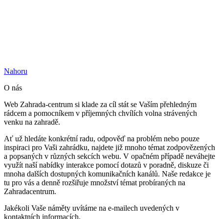
Nahoru
O nás
Web Zahrada-centrum si klade za cíl stát se Vaším přehledným
rádcem a pomocníkem v příjemných chvílích volna strávených
venku na zahradě.
Ať už hledáte konkrétní radu, odpověď na problém nebo pouze
inspiraci pro Vaši zahrádku, najdete již mnoho témat zodpovězených
a popsaných v různých sekcích webu. V opačném případě neváhejte
využít naší nabídky interakce pomocí dotazů v poradně, diskuze či
mnoha dalších dostupných komunikačních kanálů. Naše redakce je
tu pro vás a denně rozšiřuje množství témat probíraných na
Zahradacentrum.
Jakékoli Vaše náměty uvítáme na e-mailech uvedených v
kontaktních informacích.