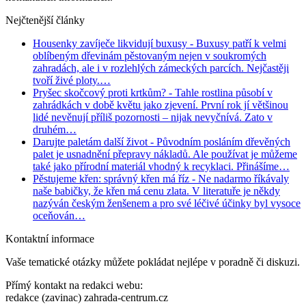
Nejčtenější články
Housenky zavíječe likvidují buxusy
- Buxusy patří k velmi
oblíbeným dřevinám pěstovaným nejen v soukromých
zahradách, ale i v rozlehlých zámeckých parcích. Nejčastěji
tvoří živé ploty.…
Pryšec skočcový proti krtkům?
- Tahle rostlina působí v
zahrádkách v době květu jako zjevení. První rok jí většinou
lidé nevěnují příliš pozornosti – nijak nevyčnívá. Zato v
druhém…
Darujte paletám další život
- Původním posláním dřevěných
palet je usnadnění přepravy nákladů. Ale používat je můžeme
také jako přírodní materiál vhodný k recyklaci. Přinášíme…
Pěstujeme křen: správný křen má říz
- Ne nadarmo říkávaly
naše babičky, že křen má cenu zlata. V literatuře je někdy
nazýván českým ženšenem a pro své léčivé účinky byl vysoce
oceňován…
Kontaktní informace
Vaše tematické otázky můžete pokládat nejlépe v poradně či diskuzi.
Přímý kontakt na redakci webu:
redakce (zavinac) zahrada-centrum.cz