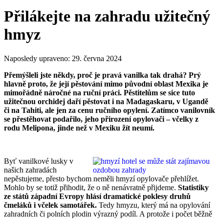
Přilákejte na zahradu užitečný
hmyz
Naposledy upraveno:
29. června 2024
Přemýšleli jste někdy, proč je pravá vanilka tak drahá? Prý
hlavně proto, že její pěstování mimo původní oblast Mexika je
mimořádně náročné na ruční práci. Pěstitelům se sice tuto
užitečnou orchidej daří pěstovat i na Madagaskaru, v Ugandě
či na Tahiti, ale jen za cenu ručního opylení. Zatímco vanilovník
se přestěhovat podařilo, jeho přirození opylovači – včelky z
rodu Melipona, jinde než v Mexiku žít neumí.
Byť vanilkové lusky v
našich zahradách
nepěstujeme, přesto bychom neměli hmyzí opylovače přehlížet.
Mohlo by se totiž přihodit, že o ně nenávratně přijdeme.
Statistiky
ze států západní Evropy hlásí dramatické poklesy druhů
čmeláků i včelek samotářek.
Tedy hmyzu, který má na opylování
zahradních či polních plodin výrazný podíl. A protože i počet běžně