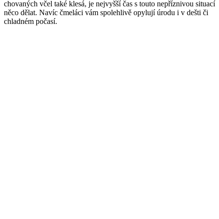
chovaných včel také klesá, je nejvyšší čas s touto nepříznivou situací
něco dělat. Navíc čmeláci vám spolehlivě opylují úrodu i v dešti či
chladném počasí.