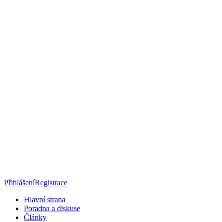
Přihlášení
Registrace
Hlavní strana
Poradna a diskuse
Články