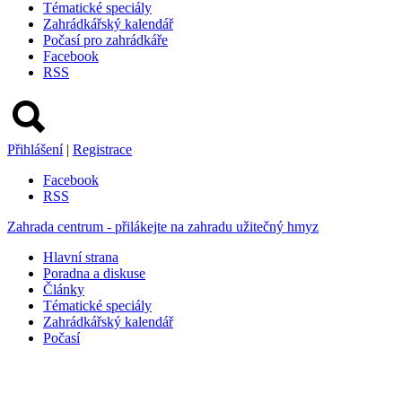
Tématické speciály
Zahrádkářský kalendář
Počasí pro zahrádkáře
Facebook
RSS
Přihlášení
|
Registrace
Facebook
RSS
Zahrada centrum - přilákejte na zahradu užitečný hmyz
Hlavní strana
Poradna a diskuse
Články
Tématické speciály
Zahrádkářský kalendář
Počasí