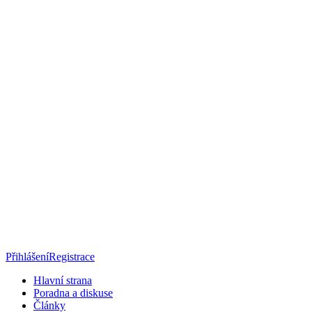
Přihlášení
Registrace
Hlavní strana
Poradna a diskuse
Články