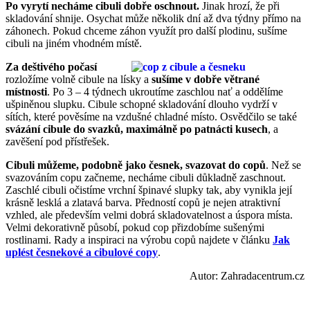
Po vyrytí necháme cibuli dobře oschnout.
Jinak hrozí, že při
skladování shnije. Osychat může několik dní až dva týdny přímo na
záhonech. Pokud chceme záhon využít pro další plodinu, sušíme
cibuli na jiném vhodném místě.
Za deštivého počasí
rozložíme volně cibule na lísky a
sušíme v dobře větrané
místnosti
. Po 3 – 4 týdnech ukroutíme zaschlou nať a oddělíme
ušpiněnou slupku. Cibule schopné skladování dlouho vydrží v
sítích, které pověsíme na vzdušné chladné místo. Osvědčilo se také
svázání cibule do svazků, maximálně po patnácti kusech
, a
zavěšení pod přístřešek.
Cibuli můžeme, podobně jako česnek, svazovat do copů
. Než se
svazováním copu začneme, necháme cibuli důkladně zaschnout.
Zaschlé cibuli očistíme vrchní špinavé slupky tak, aby vynikla její
krásně lesklá a zlatavá barva. Předností copů je nejen atraktivní
vzhled, ale především velmi dobrá skladovatelnost a úspora místa.
Velmi dekorativně působí, pokud cop přizdobíme sušenými
rostlinami. Rady a inspiraci na výrobu copů najdete v článku
Jak
uplést česnekové a cibulové copy
.
Autor: Zahradacentrum.cz