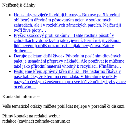
Nejčtenější články
Housenky zavíječe likvidují buxusy
- Buxusy patří k velmi
oblíbeným dřevinám pěstovaným nejen v soukromých
zahradách, ale i v rozlehlých zámeckých parcích. Nejčastěji
tvoří živé ploty.…
Pryšec skočcový proti krtkům?
- Tahle rostlina působí v
zahrádkách v době květu jako zjevení. První rok jí většinou
lidé nevěnují příliš pozornosti – nijak nevyčnívá. Zato v
druhém…
Darujte paletám další život
- Původním posláním dřevěných
palet je usnadnění přepravy nákladů. Ale používat je můžeme
také jako přírodní materiál vhodný k recyklaci. Přinášíme…
Pěstujeme křen: správný křen má říz
- Ne nadarmo říkávaly
naše babičky, že křen má cenu zlata. V literatuře je někdy
nazýván českým ženšenem a pro své léčivé účinky byl vysoce
oceňován…
Kontaktní informace
Vaše tematické otázky můžete pokládat nejlépe v poradně či diskuzi.
Přímý kontakt na redakci webu:
redakce (zavinac) zahrada-centrum.cz