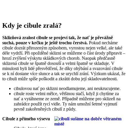
Kdy je cibule zralá?
Sklizňová zralost cibule se projeví tak, že nať je převážně
suchá, pouze v krčku je ještě trochu čerstvá.
Pokud necháme
cibule dozrát přirozeným způsobem, vyrostou nejen velké, ale také
déle vydrží. Při opožděné sklizni se můžeme o část úrody připravit –
hrozí zvýšení výskytu skládkových chorob. Naopak předčasně
sklizená cibule se špatně dosouší a velmi špatně se skladuje. V
minulosti byli lidé přesvědčení, že díky ohýbání a svazování cibule
se k ní dostane více slunce a tak se urychlí zrání. Výzkum ukázal, že
to cibuli může spíše poškodit a zkrátit dobu její skladovatelnosti.
cibulovou nať po sklizni neodlamujeme, ani neukrucujeme.
cibule roste velmi mělce, většinou stačí, když ji chytíme za
nať a vytáhneme ze země. Případně můžeme pro sklizeň na
zahrádce použít rycí vidle. Ty nám umožní šetrné vyjmutí
pevně zakořeněných cibulí z půdy.
Cibule z přímého výsevu