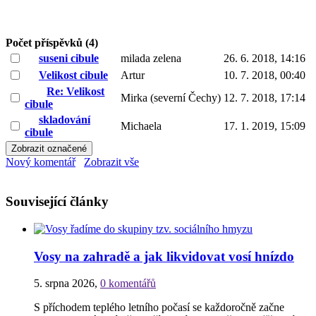
Počet příspěvků (4)
suseni cibule
milada zelena
26. 6. 2018, 14:16
Velikost cibule
Artur
10. 7. 2018, 00:40
Re: Velikost
Mirka (severní Čechy)
12. 7. 2018, 17:14
cibule
skladování
Michaela
17. 1. 2019, 15:09
cibule
Nový komentář
Zobrazit vše
Související články
Vosy na zahradě a jak likvidovat vosí hnízdo
5. srpna 2026
,
0 komentářů
S příchodem teplého letního počasí se každoročně začne