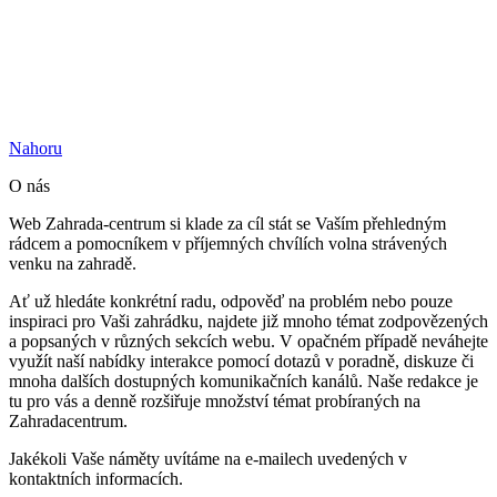
Nahoru
O nás
Web Zahrada-centrum si klade za cíl stát se Vaším přehledným
rádcem a pomocníkem v příjemných chvílích volna strávených
venku na zahradě.
Ať už hledáte konkrétní radu, odpověď na problém nebo pouze
inspiraci pro Vaši zahrádku, najdete již mnoho témat zodpovězených
a popsaných v různých sekcích webu. V opačném případě neváhejte
využít naší nabídky interakce pomocí dotazů v poradně, diskuze či
mnoha dalších dostupných komunikačních kanálů. Naše redakce je
tu pro vás a denně rozšiřuje množství témat probíraných na
Zahradacentrum.
Jakékoli Vaše náměty uvítáme na e-mailech uvedených v
kontaktních informacích.