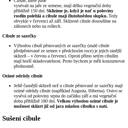
Cibule, které jsme
vysévali na jaře ze semene, mají délku vegetační doby
přibližně 150 dní.
Sklízíme je, když je nať u poloviny
rostlin polehlá a cibule mají žlutohnědou slupku.
Tedy
obvykle v červenci až září. Sklizené cibule dosoušíme na
záhonech nebo na roštech.
Cibule ze sazečky
Výhodou cibulí pěstovaných ze sazečky (malé cibule
předpěstované ze semen v předchozím roce) je jejich ranější
sklizeň – v červnu a červenci. Oproti přímo setým cibulím
mají horší skladovatelnost. Proto bychom je měli konzumovat
přednostně.
Ozimé odrůdy cibule
Ještě časnější sklizeň než u cibule pěstované ze sazečky mají
ozimé odrůdy cibule (například Augusta, Hiberna). Osivo se
vysévá od poloviny srpna do začátku září a má vegetační
dobu přibližně 180 dní.
Velkou výhodou ozimé cibule je
možnost sklízet již od jara mladou cibulku s natí.
Sušení cibule