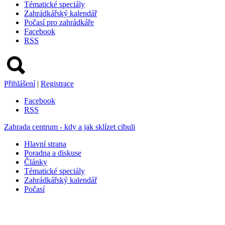
Tématické speciály
Zahrádkářský kalendář
Počasí pro zahrádkáře
Facebook
RSS
Přihlášení
|
Registrace
Facebook
RSS
Zahrada centrum - kdy a jak sklízet cibuli
Hlavní strana
Poradna a diskuse
Články
Tématické speciály
Zahrádkářský kalendář
Počasí