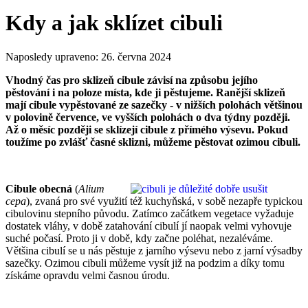
Kdy a jak sklízet cibuli
Naposledy upraveno:
26. června 2024
Vhodný čas pro sklizeň cibule závisí na způsobu jejího
pěstování i na poloze místa, kde ji pěstujeme. Ranější sklizeň
mají cibule vypěstované ze sazečky - v nižších polohách většinou
v polovině července, ve vyšších polohách o dva týdny později.
Až o měsíc později se sklízejí cibule z přímého výsevu. Pokud
toužíme po zvlášť časné sklizni, můžeme pěstovat ozimou cibuli.
Cibule obecná
(
Alium
cepa
), zvaná pro své využití též kuchyňská, v sobě nezapře typickou
cibulovinu stepního původu. Zatímco začátkem vegetace vyžaduje
dostatek vláhy, v době zatahování cibulí jí naopak velmi vyhovuje
suché počasí. Proto ji v době, kdy začne poléhat, nezaléváme.
Většina cibulí se u nás pěstuje z jarního výsevu nebo z jarní výsadby
sazečky. Ozimou cibuli můžeme vysít již na podzim a díky tomu
získáme opravdu velmi časnou úrodu.