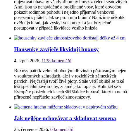
objevovat obávaný všudypřítomný hmyz z čeledi sršňovitých.
Ano, jsou to nenáviděné a proklínané vosy, které dovedou
pokazit rodinnou pohodu i nejedno příjemné venkovní
posezení s přáteli. Jak se proti nim bránit? Nabízíme několik
ověřených rad, jak výskyt vos omezit a jak bezpečně
postupovat v případě likvidace vosího hnízda.
Housenky zavíječe likvidují buxusy
4. srpna 2026
,
1138 komentářů
Buxusy patří k velmi oblíbeným dřevinám pěstovaným nejen
v soukromých zahradách, ale i v rozlehlých zámeckých
parcích. Nejčastěji tvoří živé ploty. Stále větší oblibě se také
těší speciální živé sochy, známé jako topiary. Bohužel se v
Evropě v posledních letech šíři škůdce buxusů, který tu nemá
přirozené nepřátele: zavíječ zimostrázový.
Jak nejlépe uchovávat a skladovat semena
25. července 2026
,
0 komentářů