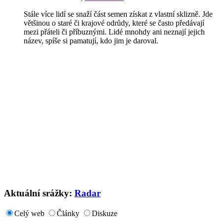
Stále více lidí se snaží část semen získat z vlastní sklizně. Jde
většinou o staré či krajové odrůdy, které se často předávají
mezi přáteli či příbuznými. Lidé mnohdy ani neznají jejich
název, spíše si pamatují, kdo jim je daroval.
Aktuální srážky:
Radar
Celý web
Články
Diskuze