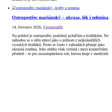
Ostropestřec mariánský – okrasa, lék i zelenina
14. července 2026
,
0 komentářů
Na pohled je ostropestřec podobný pcháčům a bodlákům. Ne
náhodou se o něm mluví jako o jednom z nejkrásnějších
vysokých bodláků. Proto se často v zahradách pěstuje jako
okrasná rostlina. Jeho obliba však vzrůstá i mezi komerčními
pěstiteli – to pro nezastupitelnou roli, kterou hraje v medicíně.