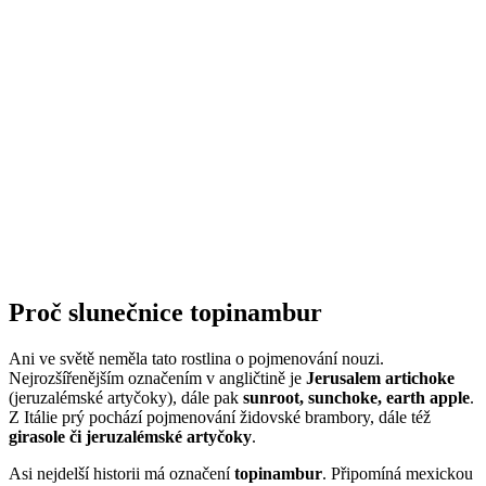
Proč slunečnice topinambur
Ani ve světě neměla tato rostlina o pojmenování nouzi.
Nejrozšířenějším označením v angličtině je
Jerusalem artichoke
(jeruzalémské artyčoky), dále pak
sunroot, sunchoke, earth apple
.
Z Itálie prý pochází pojmenování židovské brambory, dále též
girasole či jeruzalémské artyčoky
.
Asi nejdelší historii má označení
topinambur
. Připomíná mexickou