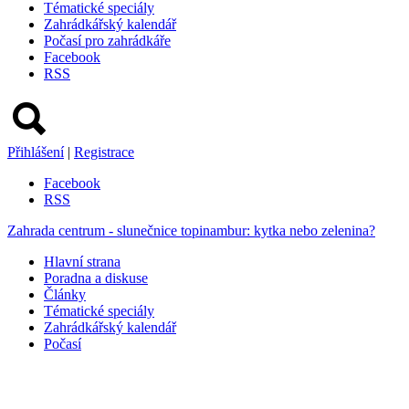
Tématické speciály
Zahrádkářský kalendář
Počasí pro zahrádkáře
Facebook
RSS
Přihlášení
|
Registrace
Facebook
RSS
Zahrada centrum - slunečnice topinambur: kytka nebo zelenina?
Hlavní strana
Poradna a diskuse
Články
Tématické speciály
Zahrádkářský kalendář
Počasí