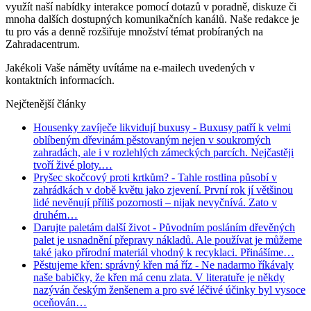
využít naší nabídky interakce pomocí dotazů v poradně, diskuze či
mnoha dalších dostupných komunikačních kanálů. Naše redakce je
tu pro vás a denně rozšiřuje množství témat probíraných na
Zahradacentrum.
Jakékoli Vaše náměty uvítáme na e-mailech uvedených v
kontaktních informacích.
Nejčtenější články
Housenky zavíječe likvidují buxusy
- Buxusy patří k velmi
oblíbeným dřevinám pěstovaným nejen v soukromých
zahradách, ale i v rozlehlých zámeckých parcích. Nejčastěji
tvoří živé ploty.…
Pryšec skočcový proti krtkům?
- Tahle rostlina působí v
zahrádkách v době květu jako zjevení. První rok jí většinou
lidé nevěnují příliš pozornosti – nijak nevyčnívá. Zato v
druhém…
Darujte paletám další život
- Původním posláním dřevěných
palet je usnadnění přepravy nákladů. Ale používat je můžeme
také jako přírodní materiál vhodný k recyklaci. Přinášíme…
Pěstujeme křen: správný křen má říz
- Ne nadarmo říkávaly
naše babičky, že křen má cenu zlata. V literatuře je někdy
nazýván českým ženšenem a pro své léčivé účinky byl vysoce
oceňován…