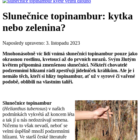
Slunečnice topinambur: kytka
nebo zelenina?
Naposledy upraveno:
3. listopadu 2023
Mnohonásobně víc lidí vnímá slunečnici topinambur pouze jako
okrasnou rostlinu, kvetoucí až do prvních mrazů. Svým žlutým
květem připomíná zmenšenou slunečnici. Někteří chovatelé
podzemními hlízami rádi zpestřují jídelníček králíkům. Ale je i
nemálo těch, kteří si hlízy topinambur, ať už v syrové či vařené
podobě, oblíbili na vlastním talíři.
Slunečnice topinambur
(
Helianthus tuberosus
) v našich
podmínkách vykvétá až koncem léta
a tak jí u nás nedozrávají semena.
Ničemu to však nevadí, neboť se
velmi úspěšně množí podzemními
hlízami. Ve starší české literatuře