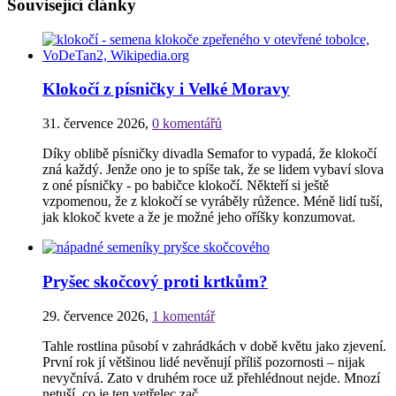
Související články
Klokočí z písničky i Velké Moravy
31. července 2026
,
0 komentářů
Díky oblibě písničky divadla Semafor to vypadá, že klokočí
zná každý. Jenže ono je to spíše tak, že se lidem vybaví slova
z oné písničky - po babičce klokočí. Někteří si ještě
vzpomenou, že z klokočí se vyráběly růžence. Méně lidí tuší,
jak klokoč kvete a že je možné jeho oříšky konzumovat.
Pryšec skočcový proti krtkům?
29. července 2026
,
1 komentář
Tahle rostlina působí v zahrádkách v době květu jako zjevení.
První rok jí většinou lidé nevěnují příliš pozornosti – nijak
nevyčnívá. Zato v druhém roce už přehlédnout nejde. Mnozí
netuší, co je ten vetřelec zač.