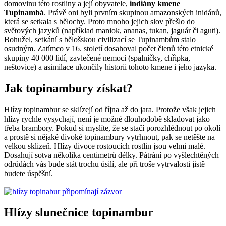
domovinu této rostliny a její obyvatele,
indiány kmene
Tupinambá
. Právě oni byli prvním skupinou amazonských inidánů,
která se setkala s bělochy. Proto mnoho jejich slov přešlo do
světových jazyků (například maniok, ananas, tukan, jaguár či aguti).
Bohužel, setkání s bělošskou civilizací se Tupinambům stalo
osudným. Zatímco v 16. století dosahoval počet členů této etnické
skupiny 40 000 lidí, zavlečené nemoci (spalničky, chřipka,
neštovice) a asimilace ukončily historii tohoto kmene i jeho jazyka.
Jak topinambury získat?
Hlízy topinambur se sklízejí od října až do jara. Protože však jejich
hlízy rychle vysychají, není je možné dlouhodobě skladovat jako
třeba brambory. Pokud si myslíte, že se stačí porozhlédnout po okolí
a prostě si nějaké divoké topinambury vytrhnout, pak se netěšte na
velkou sklizeň. Hlízy divoce rostoucích rostlin jsou velmi malé.
Dosahují sotva několika centimetrů délky. Pátrání po vyšlechtěných
odrůdách vás bude stát trochu úsilí, ale při troše vytrvalosti jistě
budete úspěšní.
Hlízy slunečnice topinambur