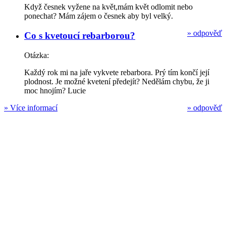
Když česnek vyžene na květ,mám květ odlomit nebo
ponechat? Mám zájem o česnek aby byl velký.
»
odpověď
Co s kvetoucí rebarborou?
Otázka:
Každý rok mi na jaře vykvete rebarbora. Prý tím končí její
plodnost. Je možné kvetení předejít? Nedělám chybu, že ji
moc hnojím? Lucie
»
Více informací
»
odpověď