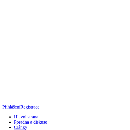
Přihlášení
Registrace
Hlavní strana
Poradna a diskuse
Články