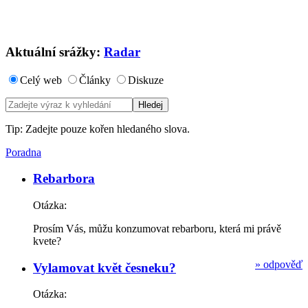
Aktuální srážky:
Radar
Celý web
Články
Diskuze
Tip: Zadejte pouze kořen hledaného slova.
Poradna
Rebarbora
Otázka:
Prosím Vás, můžu konzumovat rebarboru, která mi právě
kvete?
»
odpověď
Vylamovat květ česneku?
Otázka: