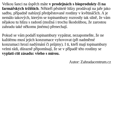
Velkou šanci na úspěch máte
v prodejnách s bioprodukty či na
farmářských tržištích
. Někteří pěstitelé hlízy prodávají na jaře jako
sadbu, případně nabízejí předpěstované rostliny v květináčích. A je
nemálo takových, kterým se topinambury rozrostly tak silně, že vám
nějakou tu hlízu s radostí (možná i trochu škodolibou, že zarostou
zahradu také někomu jinému) přenechají.
Pokud se vám podaří topinambury vypátrat, nezapomeňte, že ne
každému musí jejich konzumace vyhovovat (při nadměrné
konzumaci hrozí nadýmání či průjmy). I ti, kteří mají topinambury
velmi rádi, důrazně připomínají, že se v případě této rostliny se
vyplatí ctít zásadu: všeho s mírou.
Autor: Zahradacentrum.cz