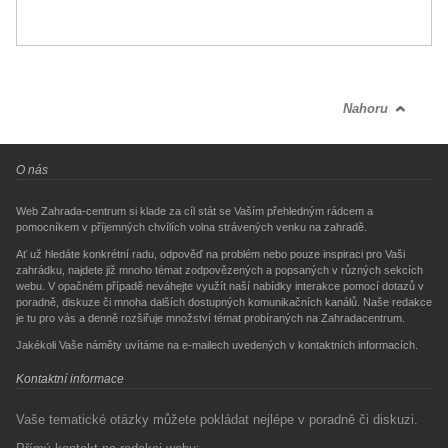
Nahoru
O nás
Web Zahrada-centrum si klade za cíl stát se Vaším přehledným rádcem a
pomocníkem v příjemných chvílích volna strávených venku na zahradě.
Ať už hledáte konkrétní radu, odpověď na problém nebo pouze inspiraci pro Vaši
zahrádku, najdete již mnoho témat zodpovězených a popsaných v různých sekcích
webu. V opačném případě neváhejte využít naší nabídky interakce pomocí dotazů v
poradně, diskuze či mnoha dalších dostupných komunikačních kanálů. Naše redakce
je tu pro vás a denně rozšiřuje množství témat probíraných na Zahradacentrum.
Jakékoli Vaše náměty uvítáme na e-mailech uvedených v kontaktních informacích.
Kontaktní informace
Vaše tematické otázky můžete pokládat nejlépe v poradně či diskuzi.