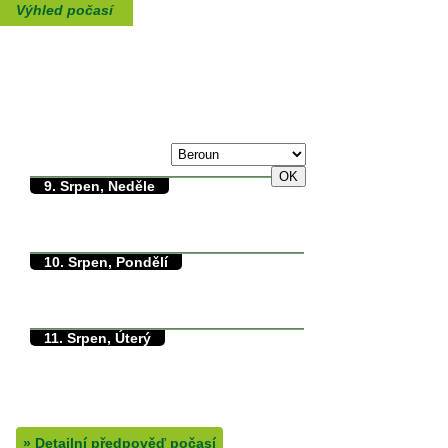
Výhled počasí
max./min. teplota
8. Srpen, Sobota
31/0°C
9. Srpen, Neděle
35/11°C
max./min. teplota
11.8°C
min. přízemní teplota
0mm
množství srážek
10. Srpen, Pondělí
37/18°C
max./min. teplota
18°C
min. přízemní teplota
0.1mm
množství srážek
11. Srpen, Úterý
31/15°C
max./min. teplota
14.8°C
min. přízemní teplota
0mm
množství srážek
»
Detailní předpověď počasí