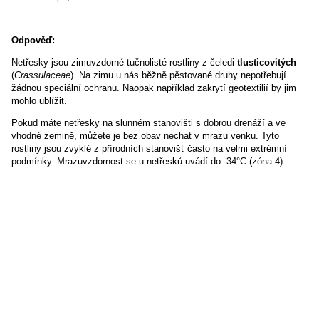
Odpověď:
Netřesky jsou zimuvzdorné tučnolisté rostliny z čeledi
tlusticovitých
(
Crassulaceae
). Na zimu u nás běžně pěstované druhy nepotřebují
žádnou speciální ochranu. Naopak například zakrytí geotextilií by jim
mohlo ublížit.
Pokud máte netřesky na slunném stanovišti s dobrou drenáží a ve
vhodné zemině, můžete je bez obav nechat v mrazu venku. Tyto
rostliny jsou zvyklé z přírodních stanovišť často na velmi extrémní
podmínky. Mrazuvzdornost se u netřesků uvádí do -34°C (zóna 4).