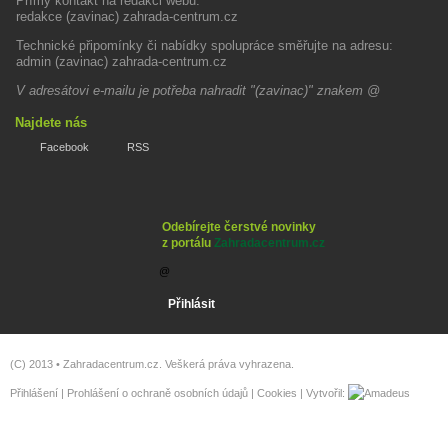
Přímý kontakt na redakci webu:
redakce (zavinac) zahrada-centrum.cz
Technické připomínky či nabídky spolupráce směřujte na adresu:
admin (zavinac) zahrada-centrum.cz
V adresátovi e-mailu je potřeba nahradit "(zavinac)" znakem @
Najdete nás
Facebook
RSS
Odebírejte čerstvé novinky
z portálu
Zahradacentrum.cz
(C) 2013 •
Zahradacentrum.cz
. Veškerá práva vyhrazena.
Přihlášení
|
Prohlášení o ochraně osobních údajů
|
Cookies
| Vytvořil: