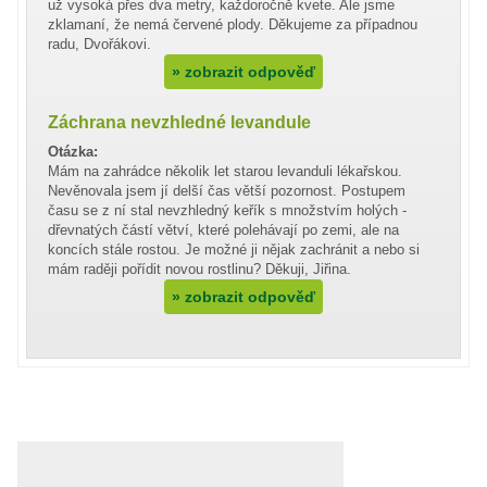
už vysoká přes dva metry, každoročně kvete. Ale jsme
zklamaní, že nemá červené plody. Děkujeme za případnou
radu, Dvořákovi.
»
zobrazit odpověď
Záchrana nevzhledné levandule
Otázka:
Mám na zahrádce několik let starou levanduli lékařskou.
Nevěnovala jsem jí delší čas větší pozornost. Postupem
času se z ní stal nevzhledný keřík s množstvím holých -
dřevnatých částí větví, které polehávají po zemi, ale na
koncích stále rostou. Je možné ji nějak zachránit a nebo si
mám raději pořídit novou rostlinu? Děkuji, Jiřina.
»
zobrazit odpověď