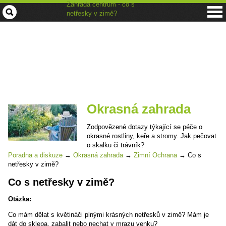
Zahrada centrum - co s
netřesky v zimě?
Okrasná zahrada
Zodpovězené dotazy týkající se péče o
okrasné rostliny, keře a stromy. Jak pečovat
o skalku či trávník?
Poradna a diskuze
→
Okrasná zahrada
→
Zimní Ochrana
→
Co s
netřesky v zimě?
Co s netřesky v zimě?
Otázka:
Co mám dělat s květináči plnými krásných netřesků v zimě? Mám je
dát do sklepa, zabalit nebo nechat v mrazu venku?