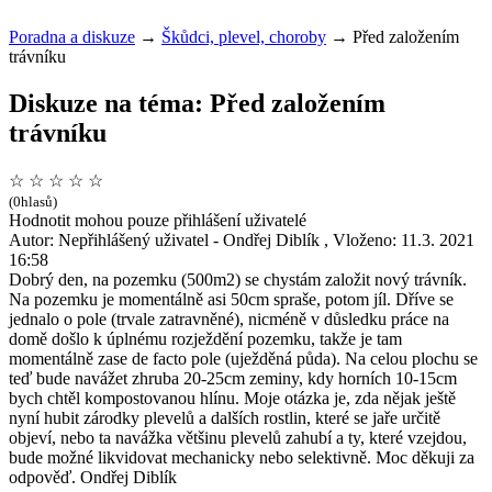
Poradna a diskuze
→
Škůdci, plevel, choroby
→
Před založením
trávníku
Diskuze na téma: Před založením
trávníku
☆
☆
☆
☆
☆
(0hlasů)
Hodnotit mohou pouze přihlášení uživatelé
Autor: Nepřihlášený uživatel - Ondřej Diblík , Vloženo: 11.3. 2021
16:58
Dobrý den, na pozemku (500m2) se chystám založit nový trávník.
Na pozemku je momentálně asi 50cm spraše, potom jíl. Dříve se
jednalo o pole (trvale zatravněné), nicméně v důsledku práce na
domě došlo k úplnému rozježdění pozemku, takže je tam
momentálně zase de facto pole (uježděná půda). Na celou plochu se
teď bude navážet zhruba 20-25cm zeminy, kdy horních 10-15cm
bych chtěl kompostovanou hlínu. Moje otázka je, zda nějak ještě
nyní hubit zárodky plevelů a dalších rostlin, které se jaře určitě
objeví, nebo ta navážka většinu plevelů zahubí a ty, které vzejdou,
bude možné likvidovat mechanicky nebo selektivně. Moc děkuji za
odpověď. Ondřej Diblík