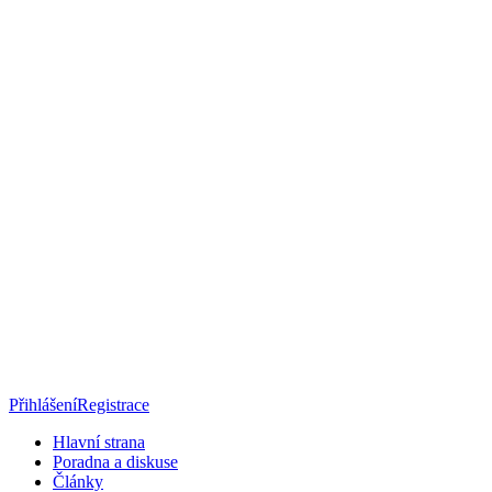
Přihlášení
Registrace
Hlavní strana
Poradna a diskuse
Články