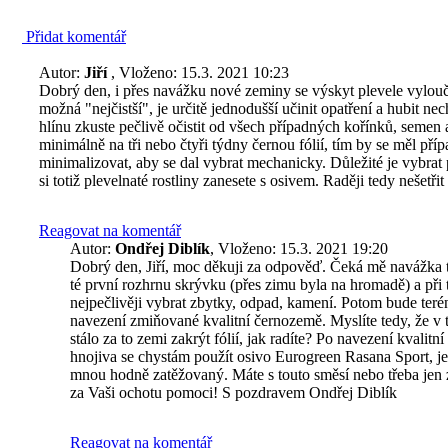
Přidat komentář
Autor:
Jiří
, Vloženo: 15.3. 2021 10:23
Dobrý den, i přes navážku nové zeminy se výskyt plevele vylouč
možná "nejčistší", je určitě jednodušší učinit opatření a hubit n
hlínu zkuste pečlivě očistit od všech případných kořínků, semen
minimálně na tři nebo čtyři týdny černou fólií, tím by se měl př
minimalizovat, aby se dal vybrat mechanicky. Důležité je vybrat p
si totiž plevelnaté rostliny zanesete s osivem. Raději tedy nešetřit
Reagovat na komentář
Autor:
Ondřej Diblík
, Vloženo: 15.3. 2021 19:20
Dobrý den, Jiří, moc děkuji za odpověď. Čeká mě navážka t
té první rozhrnu skrývku (přes zimu byla na hromadě) a při t
nejpečlivěji vybrat zbytky, odpad, kamení. Potom bude teré
navezení zmiňované kvalitní černozemě. Myslíte tedy, že v 
stálo za to zemi zakrýt fólií, jak radíte? Po navezení kvalit
hnojiva se chystám použít osivo Eurogreen Rasana Sport, jel
mnou hodně zatěžovaný. Máte s touto směsí nebo třeba jen
za Vaši ochotu pomoci! S pozdravem Ondřej Diblík
Reagovat na komentář