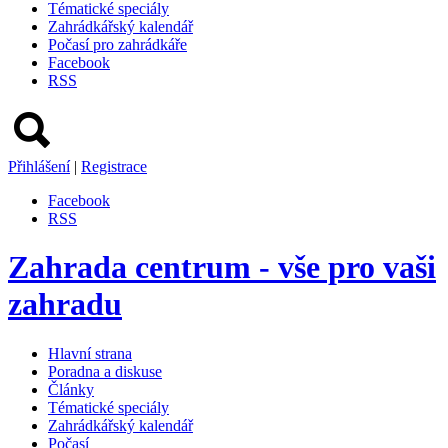
Tématické speciály
Zahrádkářský kalendář
Počasí pro zahrádkáře
Facebook
RSS
Přihlášení
|
Registrace
Facebook
RSS
Zahrada centrum - vše pro vaši
zahradu
Hlavní strana
Poradna a diskuse
Články
Tématické speciály
Zahrádkářský kalendář
Počasí