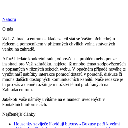
Nahoru
O nás
Web Zahrada-centrum si klade za cíl stát se Vaším přehledným
rádcem a pomocníkem v příjemných chvílích volna strávených
venku na zahradě.
Ať už hledáte konkrétní radu, odpověď na problém nebo pouze
inspiraci pro Vaši zahrádku, najdete již mnoho témat zodpovězených
a popsaných v různých sekcích webu. V opačném případě neváhejte
využít naší nabídky interakce pomocí dotazů v poradně, diskuze či
mnoha dalších dostupných komunikačních kanálů. Naše redakce je
tu pro vás a denně rozšiřuje množství témat probíraných na
Zahradacentrum.
Jakékoli Vaše náměty uvítáme na e-mailech uvedených v
kontaktních informacích.
Nejčtenější články
Housenky zavíječe likvidují buxusy
- Buxusy patří k velmi