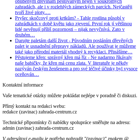
oblíbeným dřevinám pěstovaným nejen v soukromých
zahradách, ale i v rozlehlých zámeckých parcích. Nejčastěji
tvoří živé ploty.…
Pryšec skočcový proti krtkům?
- Tahle rostlina působí v
zahrádkách v době květu jako zjevení. První rok jí většinou
lidé nevěnují příliš pozornosti – nijak nevyčnívá. Zato v
druhém…
Darujte paletám další život
- Původním posláním dřevěných
palet je usnadnění přepravy nákladů. Ale používat je můžeme
také jako přírodní materiál vhodný k recyklaci. Přinášíme…
Pěstujeme křen: správný křen má říz
- Ne nadarmo říkávaly
naše babičky, že křen má cenu zlata. V literatuře je někdy
nazýván českým ženšenem a pro své léčivé účinky byl vysoce
oceňován…
Kontaktní informace
Vaše tematické otázky můžete pokládat nejlépe v poradně či diskuzi.
Přímý kontakt na redakci webu:
redakce (zavinac) zahrada-centrum.cz
Technické připomínky či nabídky spolupráce směřujte na adresu:
admin (zavinac) zahrada-centrum.cz
V adresátovi e-mailu je potřeba nahradit "(zavinac)" znakem @