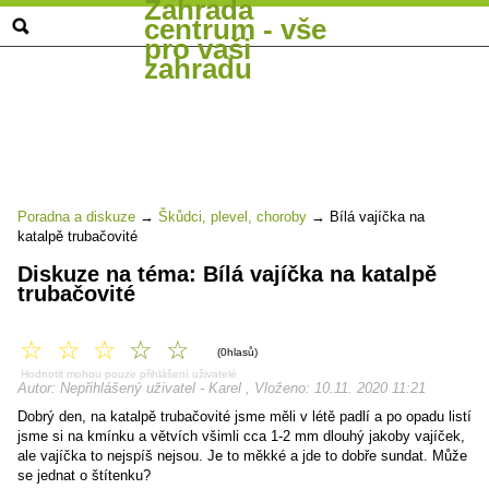
Zahrada
centrum - vše
pro vaši
zahradu
Poradna a diskuze
→
Škůdci, plevel, choroby
→
Bílá vajíčka na
katalpě trubačovité
Diskuze na téma: Bílá vajíčka na katalpě
trubačovité
☆
☆
☆
☆
☆
(0hlasů)
Hodnotit mohou pouze přihlášení uživatelé
Autor: Nepřihlášený uživatel - Karel , Vloženo: 10.11. 2020 11:21
Dobrý den, na katalpě trubačovité jsme měli v létě padlí a po opadu listí
jsme si na kmínku a větvích všimli cca 1-2 mm dlouhý jakoby vajíček,
ale vajíčka to nejspíš nejsou. Je to měkké a jde to dobře sundat. Může
se jednat o štítenku?