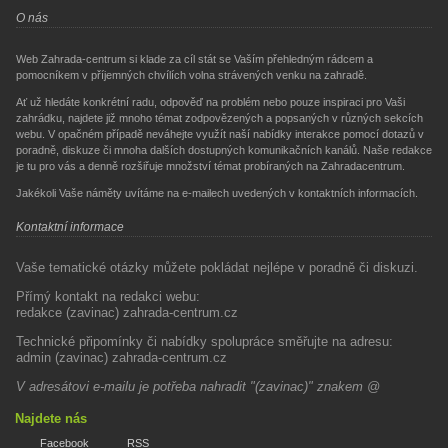
O nás
Web Zahrada-centrum si klade za cíl stát se Vaším přehledným rádcem a
pomocníkem v příjemných chvílích volna strávených venku na zahradě.
Ať už hledáte konkrétní radu, odpověď na problém nebo pouze inspiraci pro Vaši
zahrádku, najdete již mnoho témat zodpovězených a popsaných v různých sekcích
webu. V opačném případě neváhejte využít naší nabídky interakce pomocí dotazů v
poradně, diskuze či mnoha dalších dostupných komunikačních kanálů. Naše redakce
je tu pro vás a denně rozšiřuje množství témat probíraných na Zahradacentrum.
Jakékoli Vaše náměty uvítáme na e-mailech uvedených v kontaktních informacích.
Kontaktní informace
Vaše tematické otázky můžete pokládat nejlépe v poradně či diskuzi.
Přímý kontakt na redakci webu:
redakce (zavinac) zahrada-centrum.cz
Technické připomínky či nabídky spolupráce směřujte na adresu:
admin (zavinac) zahrada-centrum.cz
V adresátovi e-mailu je potřeba nahradit "(zavinac)" znakem @
Najdete nás
Facebook
RSS