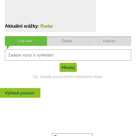
Aktuální srážky:
Radar
Celý web
Články
Diskuze
Tip: Zadejte pouze kořen hledaného slova.
Výhled počasí
max./min. teplota
10. Srpen, Pondělí