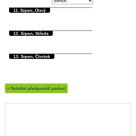
36/0°C
11. Srpen, Úterý
30/13°C
max./min. teplota
12.5°C
min. přízemní teplota
0mm
množství srážek
12. Srpen, Středa
29/9°C
max./min. teplota
9°C
min. přízemní teplota
0mm
množství srážek
13. Srpen, Čtvrtek
31/10°C
max./min. teplota
10°C
min. přízemní teplota
0mm
množství srážek
»
Detailní předpověď počasí