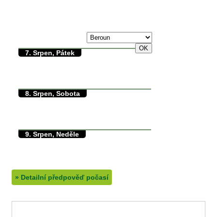
max./min. teplota
6. Srpen, Čtvrtek
31/0°C
7. Srpen, Pátek
29/14°C
max./min. teplota
14.8°C
min. přízemní teplota
0mm
množství srážek
8. Srpen, Sobota
30/13°C
max./min. teplota
13°C
min. přízemní teplota
0mm
množství srážek
9. Srpen, Neděle
38/13°C
max./min. teplota
13.2°C
min. přízemní teplota
0mm
množství srážek
»
Detailní předpověď počasí