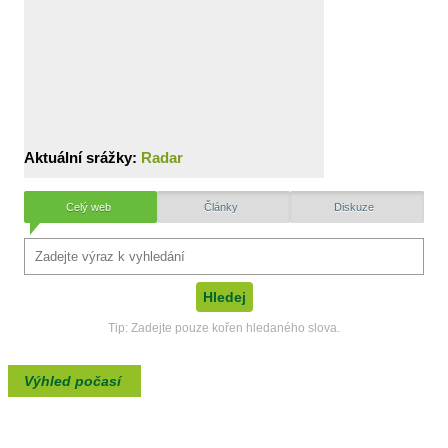
Aktuální srážky:
Radar
Celý web
Články
Diskuze
Tip: Zadejte pouze kořen hledaného slova.
Výhled počasí