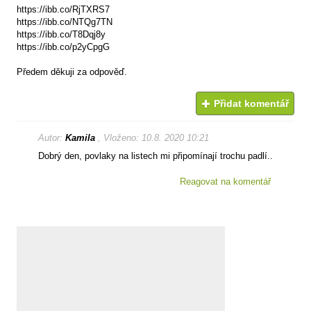
https://ibb.co/RjTXRS7
https://ibb.co/NTQg7TN
https://ibb.co/T8Dqj8y
https://ibb.co/p2yCpgG
Předem děkuji za odpověď.
Přidat komentář
Autor:
Kamila
, Vloženo: 10.8. 2020 10:21
Dobrý den, povlaky na listech mi připomínají trochu padlí..
Reagovat na komentář