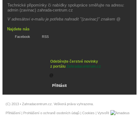
Technické připomínky či nabídky spolupráce směřujte na adresu:
admin (zavinac) zahrada-centrum.cz
V adresátovi e-mailu je potřeba nahradit "(zavinac)" znakem @
Najdete nás
Facebook
RSS
Odebírejte čerstvé novinky
z portálu
Zahradacentrum.cz
(C) 2013 •
Zahradacentrum.cz
. Veškerá práva vyhrazena.
Přihlášení
|
Prohlášení o ochraně osobních údajů
|
Cookies
| Vytvořil: