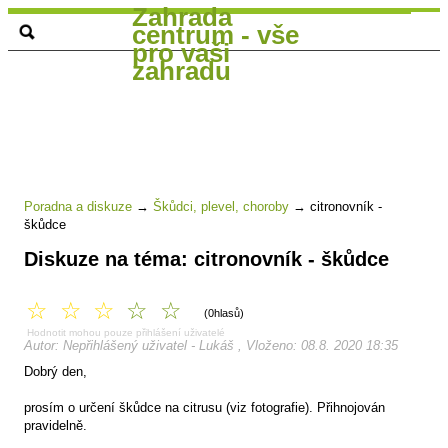
Zahrada
centrum - vše
pro vaši
zahradu
Poradna a diskuze
→
Škůdci, plevel, choroby
→
citronovník -
škůdce
Diskuze na téma: citronovník - škůdce
☆
☆
☆
☆
☆
(0hlasů)
Hodnotit mohou pouze přihlášení uživatelé
Autor: Nepřihlášený uživatel - Lukáš , Vloženo: 08.8. 2020 18:35
Dobrý den,
prosím o určení škůdce na citrusu (viz fotografie). Přihnojován
pravidelně.