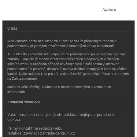
Nahoru
O nás
Web Zahrada-centrum si klade za cíl stát se Vaším přehledným rádcem a
pomocníkem v příjemných chvílích volna strávených venku na zahradě.
Ať už hledáte konkrétní radu, odpověď na problém nebo pouze inspiraci pro Vaši
zahrádku, najdete již mnoho témat zodpovězených a popsaných v různých
sekcích webu. V opačném případě neváhejte využít naší nabídky interakce
pomocí dotazů v poradně, diskuze či mnoha dalších dostupných komunikačních
kanálů. Naše redakce je tu pro vás a denně rozšiřuje množství témat probíraných
na Zahradacentrum.
Jakékoli Vaše náměty uvítáme na e-mailech uvedených v kontaktních
informacích.
Kontaktní informace
Vaše tematické otázky můžete pokládat nejlépe v poradně či
diskuzi.
Přímý kontakt na redakci webu:
redakce (zavinac) zahrada-centrum.cz