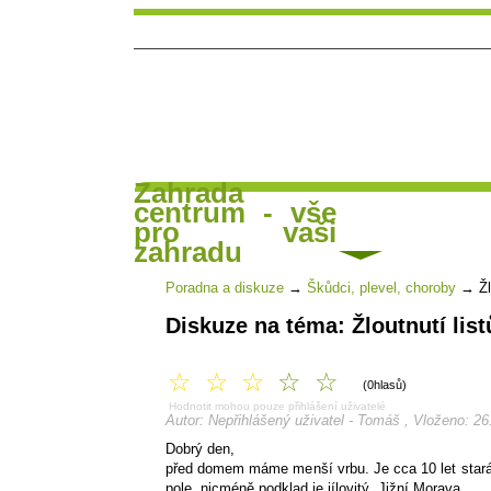
Zahrada
centrum - vše
Hlavní strana
Čl
Poradna a diskuse
pro vaši
zahradu
Poradna a diskuze
→
Škůdci, plevel, choroby
→
Žl
Diskuze na téma: Žloutnutí list
☆
☆
☆
☆
☆
(0hlasů)
Hodnotit mohou pouze přihlášení uživatelé
Autor: Nepřihlášený uživatel - Tomáš , Vloženo: 26
Dobrý den,
před domem máme menší vrbu. Je cca 10 let stará.
pole, nicméně podklad je jílovitý. Jižní Morava.