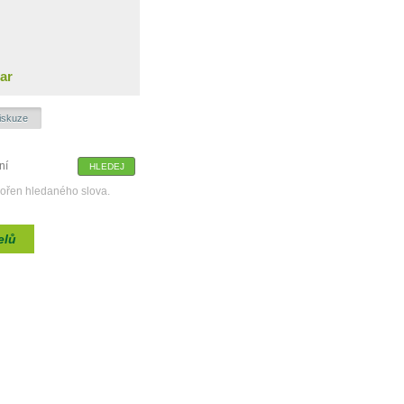
ar
iskuze
kořen hledaného slova.
elů