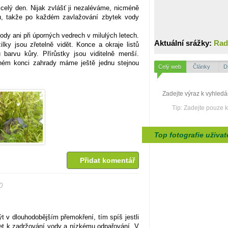
 celý den. Nijak zvlášť ji nezaléváme, nicméně
u, takže po každém zavlažování zbytek vody
ody ani při úporných vedrech v milulých letech.
Aktuální srážky:
Rad
ilky jsou zřetelně vidět. Konce a okraje listů
barvu kůry. Přírůstky jsou viditelně menší.
hém konci zahrady máme ještě jednu stejnou
Celý web
Články
D
Tip: Zadejte pouze 
Top fotografie uživat
Přidat komentář
0
t v dlouhodobějším přemokření, tím spíš jestli
zet k zadržování vody a nízkému odpařování. V