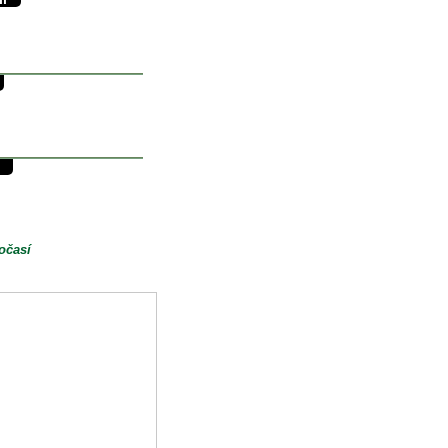
36/18°C
18.5°C
0mm
29/14°C
14°C
0mm
29/10°C
10°C
0mm
očasí