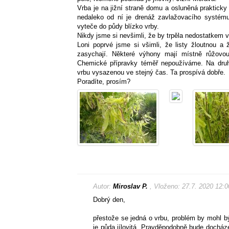
Vrba je na jižní straně domu a osluněná prakticky
nedaleko od ní je drenáž zavlažovacího systém
vyteče do půdy blízko vrby.
Nikdy jsme si nevšimli, že by trpěla nedostatkem v
Loni poprvé jsme si všimli, že listy žloutnou a ž
zasychají. Některé výhony mají místně růžovou 
Chemické přípravky téměř nepoužíváme. Na dru
vrbu vysazenou ve stejný čas. Ta prospívá dobře.
Poradíte, prosím?
Autor:
Miroslav P.
, Vloženo: 27.7. 2020 12:0
Dobrý den,
přestože se jedná o vrbu, problém by mohl bý
je půda jílovitá. Pravděpodobně bude dochá