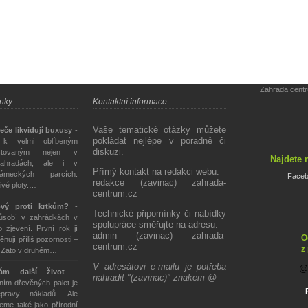
Zahrada cent
ánky
Kontaktní informace
Vaše tematické otázky můžete
eče likvidují buxusy
-
pokládat nejlépe v poradně či
 k velmi oblíbeným
diskuzi.
stovaným nejen v
Najdete 
ahradách, ale i v
Přímý kontakt na redakci webu:
ámeckých parcích.
Face
redakce (zavinac) zahrada-
živé ploty.…
centrum.cz
ový proti krtkům?
-
Technické připomínky či nabídky
působí v zahrádkách v
spolupráce směřujte na adresu:
 zjevení. První rok jí
admin (zavinac) zahrada-
O
ěnují příliš pozornosti –
centrum.cz
z
. Zato v druhém…
V adresátovi e-mailu je potřeba
tám další život
-
nahradit "(zavinac)" znakem @
ím dřevěných palet je
epravy nákladů. Ale
eme také jako přírodní