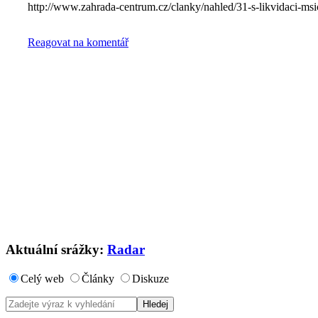
http://www.zahrada-centrum.cz/clanky/nahled/31-s-likvidaci-msic
Reagovat na komentář
Aktuální srážky:
Radar
Celý web
Články
Diskuze