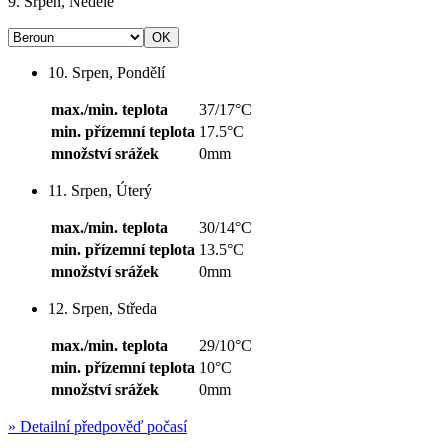
9. Srpen, Neděle
10. Srpen, Pondělí
max./min. teplota
37/17°C
min. přízemní teplota
17.5°C
množství srážek
0mm
11. Srpen, Úterý
max./min. teplota
30/14°C
min. přízemní teplota
13.5°C
množství srážek
0mm
12. Srpen, Středa
max./min. teplota
29/10°C
min. přízemní teplota
10°C
množství srážek
0mm
»
Detailní předpověď počasí