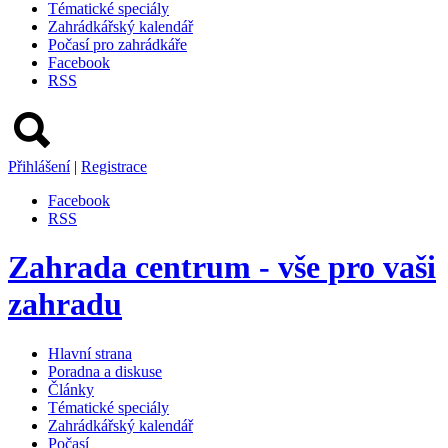
Tématické speciály
Zahrádkářský kalendář
Počasí pro zahrádkáře
Facebook
RSS
Přihlášení
|
Registrace
Facebook
RSS
Zahrada centrum - vše pro vaši
zahradu
Hlavní strana
Poradna a diskuse
Články
Tématické speciály
Zahrádkářský kalendář
Počasí