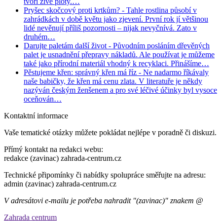
tvoří živé ploty.…
Pryšec skočcový proti krtkům?
- Tahle rostlina působí v
zahrádkách v době květu jako zjevení. První rok jí většinou
lidé nevěnují příliš pozornosti – nijak nevyčnívá. Zato v
druhém…
Darujte paletám další život
- Původním posláním dřevěných
palet je usnadnění přepravy nákladů. Ale používat je můžeme
také jako přírodní materiál vhodný k recyklaci. Přinášíme…
Pěstujeme křen: správný křen má říz
- Ne nadarmo říkávaly
naše babičky, že křen má cenu zlata. V literatuře je někdy
nazýván českým ženšenem a pro své léčivé účinky byl vysoce
oceňován…
Kontaktní informace
Vaše tematické otázky můžete pokládat nejlépe v poradně či diskuzi.
Přímý kontakt na redakci webu:
redakce (zavinac) zahrada-centrum.cz
Technické připomínky či nabídky spolupráce směřujte na adresu:
admin (zavinac) zahrada-centrum.cz
V adresátovi e-mailu je potřeba nahradit "(zavinac)" znakem @
Zahrada centrum