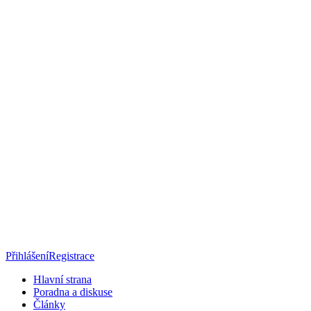
Přihlášení
Registrace
Hlavní strana
Poradna a diskuse
Články