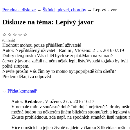
Poradna a diskuze
→
Škůdci, plevel, choroby
→
Lepivý javor
Diskuze na téma: Lepivý javor
☆
☆
☆
☆
☆
(0hlasů)
Hodnotit mohou pouze přihlášení uživatelé
Autor: Nepřihlášený uživatel - Radim , Vloženo: 21.5. 2016 07:19
Dobrý den,prosím Vás chtěl bych se zeptat.Mám na zahradě
červený javor a začali na něm nějak lepit listy.Vypadá to,jako by byli
polité sirupem.
Nevíte prosím Vás čím by to mohlo byt,popřípadě čím ošetřit?
Předem děkuji za odpověd
Přidat komentář
Autor:
Redakce
, Vloženo: 27.5. 2016 16:17
V nemalé míře v současné době "úřadují" nejrůznější druhy mši
možná budou na některém jiném blízkém stromu/keři a lepkavá t
Zkuste prohlédnout, zda např. na spodních stranách listů nejsou 
Více o mšicích a jejich životě najdete v článku S likvidací mšic n