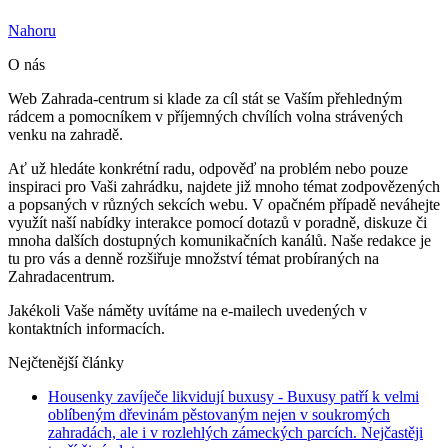
Nahoru
O nás
Web Zahrada-centrum si klade za cíl stát se Vaším přehledným
rádcem a pomocníkem v příjemných chvílích volna strávených
venku na zahradě.
Ať už hledáte konkrétní radu, odpověď na problém nebo pouze
inspiraci pro Vaši zahrádku, najdete již mnoho témat zodpovězených
a popsaných v různých sekcích webu. V opačném případě neváhejte
využít naší nabídky interakce pomocí dotazů v poradně, diskuze či
mnoha dalších dostupných komunikačních kanálů. Naše redakce je
tu pro vás a denně rozšiřuje množství témat probíraných na
Zahradacentrum.
Jakékoli Vaše náměty uvítáme na e-mailech uvedených v
kontaktních informacích.
Nejčtenější články
Housenky zavíječe likvidují buxusy
- Buxusy patří k velmi
oblíbeným dřevinám pěstovaným nejen v soukromých
zahradách, ale i v rozlehlých zámeckých parcích. Nejčastěji