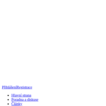
Přihlášení
Registrace
Hlavní strana
Poradna a diskuse
Články