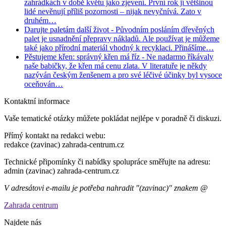
zahrádkách v době květu jako zjevení. První rok jí většinou
lidé nevěnují příliš pozornosti – nijak nevyčnívá. Zato v
druhém…
Darujte paletám další život
- Původním posláním dřevěných
palet je usnadnění přepravy nákladů. Ale používat je můžeme
také jako přírodní materiál vhodný k recyklaci. Přinášíme…
Pěstujeme křen: správný křen má říz
- Ne nadarmo říkávaly
naše babičky, že křen má cenu zlata. V literatuře je někdy
nazýván českým ženšenem a pro své léčivé účinky byl vysoce
oceňován…
Kontaktní informace
Vaše tematické otázky můžete pokládat nejlépe v poradně či diskuzi.
Přímý kontakt na redakci webu:
redakce (zavinac) zahrada-centrum.cz
Technické připomínky či nabídky spolupráce směřujte na adresu:
admin (zavinac) zahrada-centrum.cz
V adresátovi e-mailu je potřeba nahradit "(zavinac)" znakem @
Zahrada centrum
Najdete nás