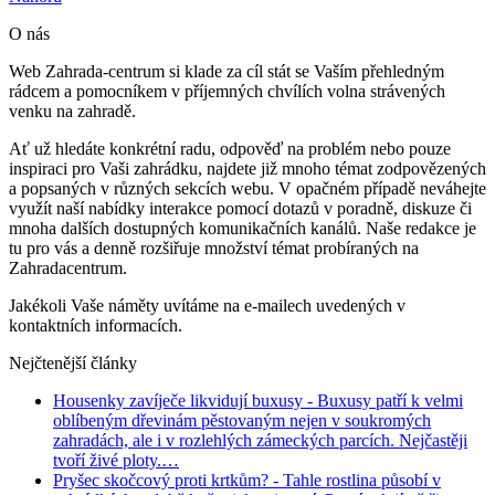
O nás
Web Zahrada-centrum si klade za cíl stát se Vaším přehledným
rádcem a pomocníkem v příjemných chvílích volna strávených
venku na zahradě.
Ať už hledáte konkrétní radu, odpověď na problém nebo pouze
inspiraci pro Vaši zahrádku, najdete již mnoho témat zodpovězených
a popsaných v různých sekcích webu. V opačném případě neváhejte
využít naší nabídky interakce pomocí dotazů v poradně, diskuze či
mnoha dalších dostupných komunikačních kanálů. Naše redakce je
tu pro vás a denně rozšiřuje množství témat probíraných na
Zahradacentrum.
Jakékoli Vaše náměty uvítáme na e-mailech uvedených v
kontaktních informacích.
Nejčtenější články
Housenky zavíječe likvidují buxusy
- Buxusy patří k velmi
oblíbeným dřevinám pěstovaným nejen v soukromých
zahradách, ale i v rozlehlých zámeckých parcích. Nejčastěji
tvoří živé ploty.…
Pryšec skočcový proti krtkům?
- Tahle rostlina působí v