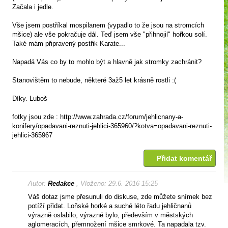
Začala i jedle.
Vše jsem postříkal mospilanem (vypadlo to že jsou na stromcích
mšice) ale vše pokračuje dál. Teď jsem vše "přihnojil" hořkou solí.
Také mám připravený postřik Karate...
Napadá Vás co by to mohlo být a hlavně jak stromky zachránit?
Stanovištěm to nebude, některé 3až5 let krásně rostli :(
Díky. Luboš
fotky jsou zde : http://www.zahrada.cz/forum/jehlicnany-a-
konifery/opadavani-reznuti-jehlici-365960/?kotva=opadavani-reznuti-
jehlici-365967
Přidat komentář
Autor:
Redakce
, Vloženo: 29.6. 2016 15:25
Váš dotaz jsme přesunuli do diskuse, zde můžete snímek bez
potíží přidat. Loňské horké a suché léto řadu jehličnanů
výrazně oslabilo, výrazné bylo, především v městských
aglomeracích, přemnožení mšice smrkové. Ta napadala tzv.