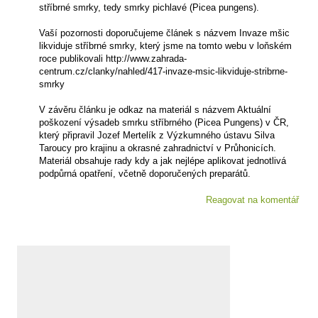
stříbrné smrky, tedy smrky pichlavé (Picea pungens).
Vaší pozornosti doporučujeme článek s názvem Invaze mšic
likviduje stříbrné smrky, který jsme na tomto webu v loňském
roce publikovali http://www.zahrada-
centrum.cz/clanky/nahled/417-invaze-msic-likviduje-stribrne-
smrky
V závěru článku je odkaz na materiál s názvem Aktuální
poškození výsadeb smrku stříbrného (Picea Pungens) v ČR,
který připravil Jozef Mertelík z Výzkumného ústavu Silva
Taroucy pro krajinu a okrasné zahradnictví v Průhonicích.
Materiál obsahuje rady kdy a jak nejlépe aplikovat jednotlivá
podpůrná opatření, včetně doporučených preparátů.
Reagovat na komentář