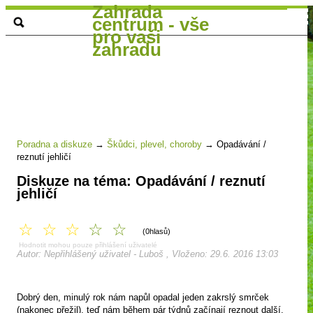
Zahrada
centrum - vše
pro vaši
zahradu
Poradna a diskuze
→
Škůdci, plevel, choroby
→
Opadávání /
reznutí jehličí
Diskuze na téma: Opadávání / reznutí
jehličí
☆
☆
☆
☆
☆
(0hlasů)
Hodnotit mohou pouze přihlášení uživatelé
Autor: Nepřihlášený uživatel - Luboš , Vloženo: 29.6. 2016 13:03
Dobrý den, minulý rok nám napůl opadal jeden zakrslý smrček
(nakonec přežil), teď nám během pár týdnů začínají reznout další.