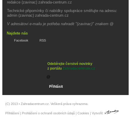
redakce (zavinac) zahrada-centrum.cz
Technické připomínky či nabídky spolupráce směřujte na adresu:
admin (zavinac) zahrada-centrum.cz
V adresátovi e-mailu je potřeba nahradit "(zavinac)" znakem @
Najdete nás
Facebook
RSS
Odebírejte čerstvé novinky
z portálu
Zahradacentrum.cz
(C) 2013 •
Zahradacentrum.cz
. Veškerá práva vyhrazena.
Přihlášení
|
Prohlášení o ochraně osobních údajů
|
Cookies
| Vytvořil: