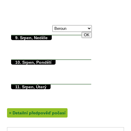
max./min. teplota
8. Srpen, Sobota
31/0°C
9. Srpen, Neděle
35/11°C
max./min. teplota
11.2°C
min. přízemní teplota
0mm
množství srážek
10. Srpen, Pondělí
36/18°C
max./min. teplota
18.5°C
min. přízemní teplota
0mm
množství srážek
11. Srpen, Úterý
29/15°C
max./min. teplota
13.8°C
min. přízemní teplota
0mm
množství srážek
»
Detailní předpověď počasí