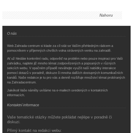
Nahoru
O nás
Web Zahrada-centrum si klade za cíl stát se Vaším přehledným rádcem a
pomocníkem v příjemných chvílích volna strávených venku na zahradě.
Ať už hledáte konkrétní radu, odpověď na problém nebo pouze inspiraci pro Vaši
zahrádku, najdete již mnoho témat zodpovězených a popsaných v různých
sekcích webu. V opačném případě neváhejte využít naší nabídky interakce
pomocí dotazů v poradně, diskuze či mnoha dalších dostupných komunikačních
kanálů. Naše redakce je tu pro vás a denně rozšiřuje množství témat probíraných
na Zahradacentrum.
Jakékoli Vaše náměty uvítáme na e-mailech uvedených v kontaktních
informacích.
Kontaktní informace
Vaše tematické otázky můžete pokládat nejlépe v poradně či
diskuzi.
Přímý kontakt na redakci webu: