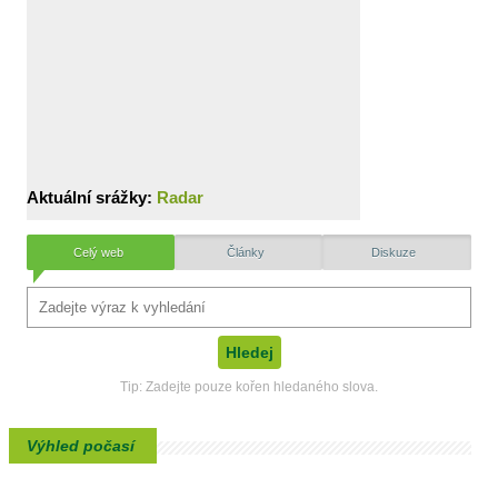
Aktuální srážky:
Radar
Celý web
Články
Diskuze
Tip: Zadejte pouze kořen hledaného slova.
Výhled počasí