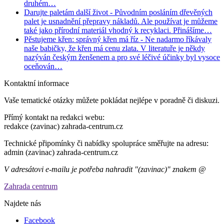
druhém…
Darujte paletám další život
- Původním posláním dřevěných
palet je usnadnění přepravy nákladů. Ale používat je můžeme
také jako přírodní materiál vhodný k recyklaci. Přinášíme…
Pěstujeme křen: správný křen má říz
- Ne nadarmo říkávaly
naše babičky, že křen má cenu zlata. V literatuře je někdy
nazýván českým ženšenem a pro své léčivé účinky byl vysoce
oceňován…
Kontaktní informace
Vaše tematické otázky můžete pokládat nejlépe v poradně či diskuzi.
Přímý kontakt na redakci webu:
redakce (zavinac) zahrada-centrum.cz
Technické připomínky či nabídky spolupráce směřujte na adresu:
admin (zavinac) zahrada-centrum.cz
V adresátovi e-mailu je potřeba nahradit "(zavinac)" znakem @
Zahrada centrum
Najdete nás
Facebook