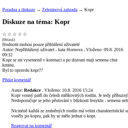
Poradna a diskuze
→
Zeleninová zahrada
→
Kopr
Diskuze na téma: Kopr
☆
☆
☆
☆
☆
(0hlasů)
Hodnotit mohou pouze přihlášení uživatelé
Autor: Nepřihlášený uživatel - kata Hornova , Vloženo: 09.8. 2016
09:32
Kopr se mi vysemenil v korenaci a po dozrani maji semena chut
kminu.
Byl to opravdu kopr??
Přidat komentář
Autor:
Redakce
, Vloženo: 10.8. 2016 15:24
Kopr vonný patří do čeledi miříkovitých rostlin. Je tedy příbuz
Nedoporučuje se jeho pěstování v blízkosti fenyklu - semena nebý
Nicméně každá ze zmíněných rostlin má velmi charakteristické aro
voněly po kopru, pak by se mělo jednat o kopr.
Reagovat na komentář