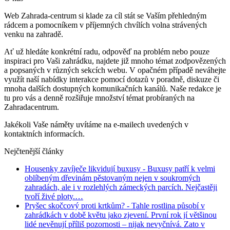
Web Zahrada-centrum si klade za cíl stát se Vaším přehledným
rádcem a pomocníkem v příjemných chvílích volna strávených
venku na zahradě.
Ať už hledáte konkrétní radu, odpověď na problém nebo pouze
inspiraci pro Vaši zahrádku, najdete již mnoho témat zodpovězených
a popsaných v různých sekcích webu. V opačném případě neváhejte
využít naší nabídky interakce pomocí dotazů v poradně, diskuze či
mnoha dalších dostupných komunikačních kanálů. Naše redakce je
tu pro vás a denně rozšiřuje množství témat probíraných na
Zahradacentrum.
Jakékoli Vaše náměty uvítáme na e-mailech uvedených v
kontaktních informacích.
Nejčtenější články
Housenky zavíječe likvidují buxusy
- Buxusy patří k velmi
oblíbeným dřevinám pěstovaným nejen v soukromých
zahradách, ale i v rozlehlých zámeckých parcích. Nejčastěji
tvoří živé ploty.…
Pryšec skočcový proti krtkům?
- Tahle rostlina působí v
zahrádkách v době květu jako zjevení. První rok jí většinou
lidé nevěnují příliš pozornosti – nijak nevyčnívá. Zato v