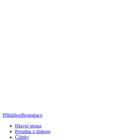
Přihlášení
Registrace
Hlavní strana
Poradna a diskuse
Články