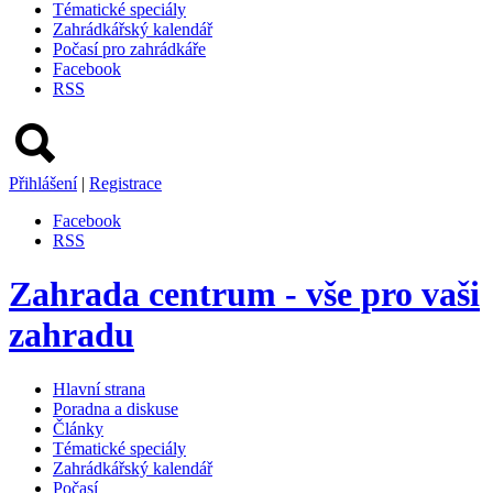
Tématické speciály
Zahrádkářský kalendář
Počasí pro zahrádkáře
Facebook
RSS
Přihlášení
|
Registrace
Facebook
RSS
Zahrada centrum - vše pro vaši
zahradu
Hlavní strana
Poradna a diskuse
Články
Tématické speciály
Zahrádkářský kalendář
Počasí