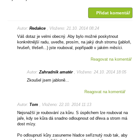
Přidat komentář
Autor:
Redakce
, Vloženo: 21.10. 2014 08:24
Váš dotaz je velmi obecný. Aby bylo možné poskytnout
konkrétnější radu, uveďte, prosím, na jaký druh stromu (jabloň,
hrušeň, třešeň...) jste rouboval, popřípadě v jakém měsíci.
Reagovat na komentář
Autor:
Zahradník amatér
, Vloženo: 24.10. 2014 18:05
Zkoušel jsem jabloně...
Reagovat na komentář
Autor:
Tom
, Vloženo: 22.10. 2014 11:13
Nejsnažší je roubování za kůru. S úspěchem lze roubovat na
jaře, kdy se kůra dá snadno odloupnout od dřeva a strom má
dost mízy.
Po odloupnutí kůry zasuneme hladce seříznutý roub tak, aby