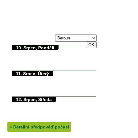
max./min. teplota
9. Srpen, Neděle
35/0°C
10. Srpen, Pondělí
36/18°C
max./min. teplota
18.5°C
min. přízemní teplota
0mm
množství srážek
11. Srpen, Úterý
29/14°C
max./min. teplota
14°C
min. přízemní teplota
0mm
množství srážek
12. Srpen, Středa
29/10°C
max./min. teplota
10°C
min. přízemní teplota
0mm
množství srážek
»
Detailní předpověď počasí