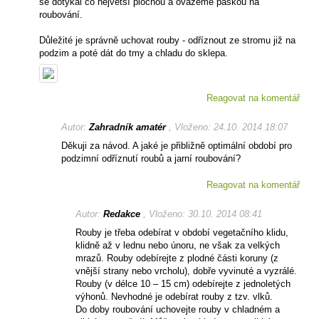
se dotýkal co největší plochou a ovážeme páskou na
roubování.
Důležité je správně uchovat rouby - odříznout ze stromu již na
podzim a poté dát do tmy a chladu do sklepa.
Reagovat na komentář
Autor:
Zahradník amatér
, Vloženo: 24.10. 2014 18:07
Děkuji za návod. A jaké je přibližně optimální období pro
podzimní odříznutí roubů a jarní roubování?
Reagovat na komentář
Autor:
Redakce
, Vloženo: 30.10. 2014 08:41
Rouby je třeba odebírat v období vegetačního klidu,
klidně až v lednu nebo únoru, ne však za velkých
mrazů. Rouby odebírejte z plodné části koruny (z
vnější strany nebo vrcholu), dobře vyvinuté a vyzrálé.
Rouby (v délce 10 – 15 cm) odebírejte z jednoletých
výhonů. Nevhodné je odebírat rouby z tzv. vlků.
Do doby roubování uchovejte rouby v chladném a