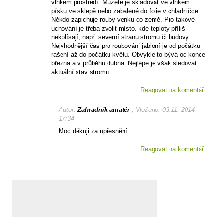
vlhkém prostředí. Můžete je skladovat ve vlhkém
písku ve sklepě nebo zabalené do folie v chladničce.
Někdo zapichuje rouby venku do země. Pro takové
uchování je třeba zvolit místo, kde teploty příliš
nekolísají, např. severní stranu stromu či budovy.
Nejvhodnější čas pro roubování jabloní je od počátku
rašení až do počátku květu. Obvykle to bývá od konce
března a v průběhu dubna. Nejlépe je však sledovat
aktuální stav stromů.
Reagovat na komentář
Autor:
Zahradník amatér
, Vloženo: 03.11. 2014
17:34
Moc děkuji za upřesnění.
Reagovat na komentář