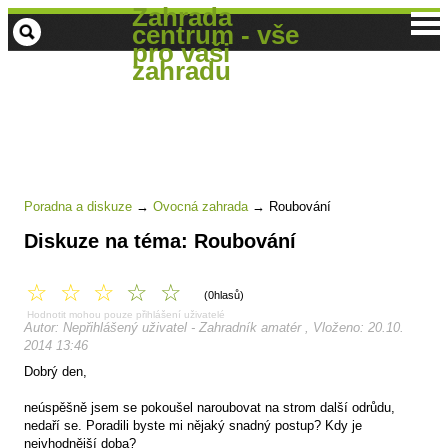
Zahrada
centrum - vše
pro vaši
zahradu
Poradna a diskuze
→
Ovocná zahrada
→
Roubování
Diskuze na téma: Roubování
☆
☆
☆
☆
☆
(0hlasů)
Hodnotit mohou pouze přihlášení uživatelé
Autor: Nepřihlášený uživatel - Zahradník amatér , Vloženo: 20.10.
2014 13:46
Dobrý den,
neúspěšně jsem se pokoušel naroubovat na strom další odrůdu,
nedaří se. Poradili byste mi nějaký snadný postup? Kdy je
nejvhodnější doba?