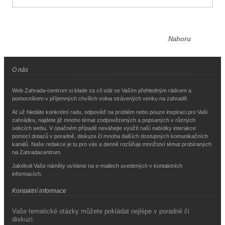
Nahoru
O nás
Web Zahrada-centrum si klade za cíl stát se Vaším přehledným rádcem a
pomocníkem v příjemných chvílích volna strávených venku na zahradě.
Ať už hledáte konkrétní radu, odpověď na problém nebo pouze inspiraci pro Vaši
zahrádku, najdete již mnoho témat zodpovězených a popsaných v různých
sekcích webu. V opačném případě neváhejte využít naší nabídky interakce
pomocí dotazů v poradně, diskuze či mnoha dalších dostupných komunikačních
kanálů. Naše redakce je tu pro vás a denně rozšiřuje množství témat probíraných
na Zahradacentrum.
Jakékoli Vaše náměty uvítáme na e-mailech uvedených v kontaktních
informacích.
Kontaktní informace
Vaše tematické otázky můžete pokládat nejlépe v poradně či
diskuzi.