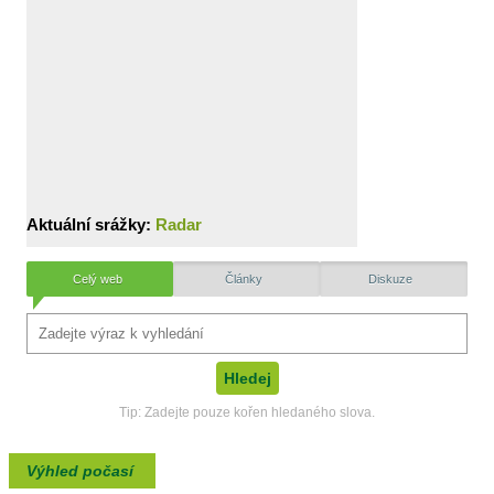
Aktuální srážky:
Radar
Celý web
Články
Diskuze
Tip: Zadejte pouze kořen hledaného slova.
Výhled počasí