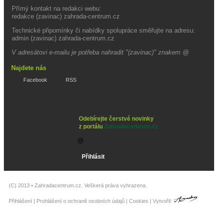
Přímý kontakt na redakci webu:
redakce (zavinac) zahrada-centrum.cz
Technické připomínky či nabídky spolupráce směřujte na adresu:
admin (zavinac) zahrada-centrum.cz
V adresátovi e-mailu je potřeba nahradit "(zavinac)" znakem @
Najdete nás
Facebook
RSS
Odebírejte čerstvé novinky
z portálu
Zahradacentrum.cz
(C) 2013 •
Zahradacentrum.cz
. Veškerá práva vyhrazena.
Přihlášení
|
Prohlášení o ochraně osobních údajů
|
Cookies
| Vytvořil: