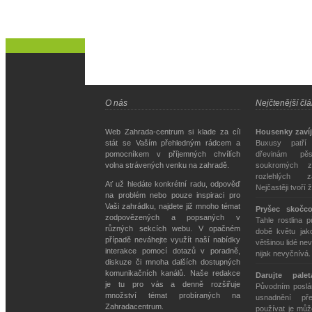
O nás
Nejčtenější čl
Web Zahrada-centrum si klade za cíl
Housenky zavíj
stát se Vaším přehledným rádcem a
Buxusy patří
pomocníkem v příjemných chvílích
dřevinám pě
volna strávených venku na zahradě.
soukromých z
rozlehlých z
Ať už hledáte konkrétní radu, odpověď
Nejčastěji tvoří 
na problém nebo pouze inspiraci pro
Vaši zahrádku, najdete již mnoho témat
Pryšec skočc
zodpovězených a popsaných v
Tahle rostlina 
různých sekcích webu. V opačném
době květu jako
případě neváhejte využít naší nabídky
většinou lidé nev
interakce pomocí dotazů v poradně,
nijak nevyčnívá
diskuze či mnoha dalších dostupných
komunikačních kanálů. Naše redakce
Darujte pale
je tu pro vás a denně rozšiřuje
Původním poslán
množství témat probíraných na
usnadnění př
Zahradacentrum.
používat je můž