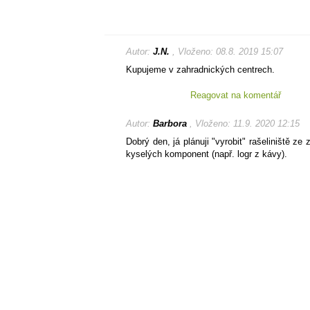
Autor:
J.N.
, Vloženo: 08.8. 2019 15:07
Kupujeme v zahradnických centrech.
Reagovat na komentář
Autor:
Barbora
, Vloženo: 11.9. 2020 12:15
Dobrý den, já plánuji "vyrobit" rašeliniště ze
kyselých komponent (např. logr z kávy).