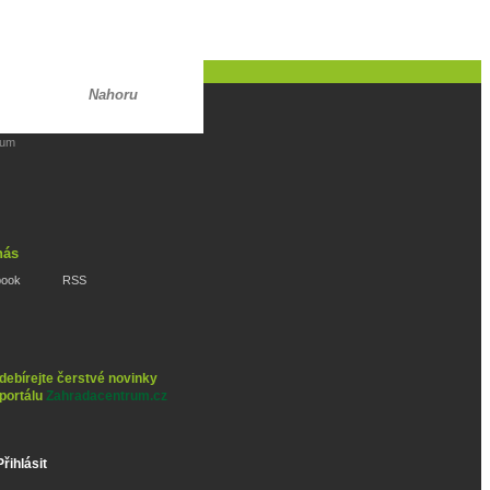
Nahoru
rum
nás
book
RSS
debírejte čerstvé novinky
 portálu
Zahradacentrum.cz