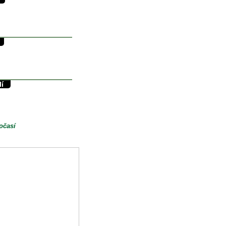
30/13°C
13°C
0mm
34/11°C
11.5°C
0mm
lí
39/15°C
15°C
0mm
očasí