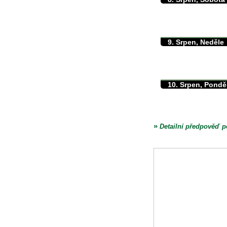
max./min. teplota
min. přízemní teplota
množství srážek
9. Srpen, Neděle
max./min. teplota
min. přízemní teplota
množství srážek
10. Srpen, Pondě
max./min. teplota
min. přízemní teplota
množství srážek
»
Detailní předpověď p