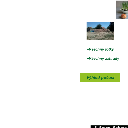
»
Všechny fotky
»
Všechny zahrady
Výhled počasí
max./min. teplota
30/0°C
8. Srpen, Sobota