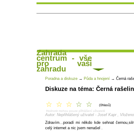
Zahrada
centrum - vše
Hlavní strana
Čl
Poradna a diskuse
pro vaši
zahradu
Poradna a diskuze
→
Půda a hnojení
→
Černá raše
Diskuze na téma: Černá rašeli
☆
☆
☆
☆
☆
(0hlasů)
Hodnotit mohou pouze přihlášení uživatelé
Autor: Nepřihlášený uživatel - Josef Kapr , Vložen
Zdravím...poradí mi někdo kde sehnat černou,sil
celý internet a nic jsem nenašel .