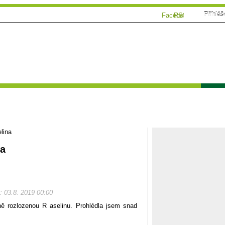
Přihláš
Facebook
RSS
ánky
Tématické speciály
Zahrádkářský kalendář
Poča
lina
na
o: 03.8. 2019 00:00
ně rozlozenou R aselinu. Prohlédla jsem snad