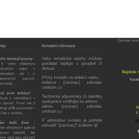
Zahrada cent
ánky
Kontaktní informace
Vaše tematické otázky můžete
eče likvidují buxusy
-
pokládat nejlépe v poradně či
 k velmi oblíbeným
diskuzi.
stovaným nejen v
Najdete 
ahradách, ale i v
Přímý kontakt na redakci webu:
ámeckých parcích.
Face
redakce (zavinac) zahrada-
živé ploty.…
centrum.cz
ový proti krtkům?
-
Technické připomínky či nabídky
působí v zahrádkách v
spolupráce směřujte na adresu:
 zjevení. První rok jí
admin (zavinac) zahrada-
O
ěnují příliš pozornosti –
centrum.cz
z
. Zato v druhém…
V adresátovi e-mailu je potřeba
tám další život
-
nahradit "(zavinac)" znakem @
ím dřevěných palet je
epravy nákladů. Ale
eme také jako přírodní