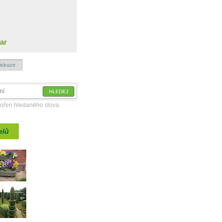
ar
iskuze
kořen hledaného slova.
elů