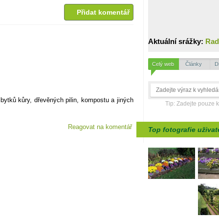
Přidat komentář
Aktuální srážky:
Rad
Celý web
Články
D
 zbytků kůry, dřevěných pilin, kompostu a jiných
Tip: Zadejte pouze 
Reagovat na komentář
Top fotografie uživat